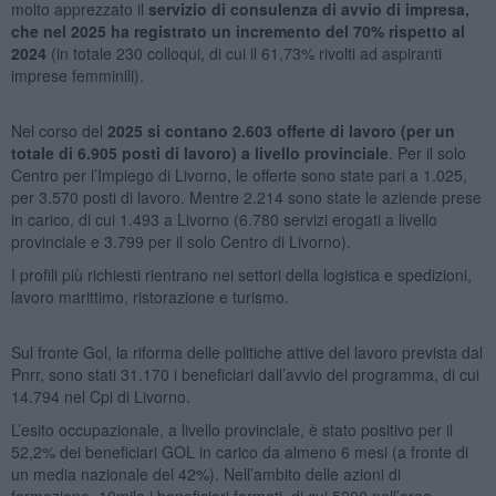
molto apprezzato il
servizio di consulenza di avvio di impresa,
che nel 2025 ha registrato un incremento del 70% rispetto al
2024
(in totale 230 colloqui, di cui il 61,73% rivolti ad aspiranti
imprese femminili).
Nel corso del
2025 si contano 2.603 offerte di lavoro (per un
totale di 6.905 posti di lavoro) a livello provinciale
. Per il solo
Centro per l’Impiego di Livorno, le offerte sono state pari a 1.025,
per 3.570 posti di lavoro. Mentre 2.214 sono state le aziende prese
in carico, di cui 1.493 a Livorno (6.780 servizi erogati a livello
provinciale e 3.799 per il solo Centro di Livorno).
I profili più richiesti rientrano nei settori della logistica e spedizioni,
lavoro marittimo, ristorazione e turismo.
Sul fronte Gol, la riforma delle politiche attive del lavoro prevista dal
Pnrr, sono stati 31.170 i beneficiari dall’avvio del programma, di cui
14.794 nel Cpi di Livorno.
L’esito occupazionale, a livello provinciale, è stato positivo per il
52,2% dei beneficiari GOL in carico da almeno 6 mesi (a fronte di
un media nazionale del 42%). Nell’ambito delle azioni di
formazione, 10mila i beneficiari formati, di cui 5200 nell’area