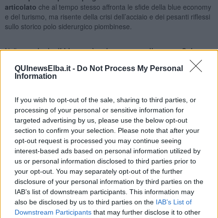
articolato
che al tempo stesso affronta le sfide della blue economy
e del turismo, ma risente della crisi dell’acciaio e dei pesanti riflessi
sullo storico polo siderurgico piombinese.
Nella
provincia di Livorno è attiva una rete di quattro Cpi
(Livorno, Rosignano Solvay, Piombino, Portoferraio),
QUInewsElba.it -
Do Not Process My Personal
coadiuvati da servizio territoriale di Cecina e gli sportelli di
Information
prossimità a Castagneto Carducci e Marciana Marina.
If you wish to opt-out of the sale, sharing to third parties, or
L’intero territorio si caratterizza per un
tasso di occupazione del
processing of your personal or sensitive information for
69,4%, in linea con la media toscana del 70,9%
(dati Istat), con
targeted advertising by us, please use the below opt-out
una componente femminile del 63,8% (rispetto al 63,7% regionale).
section to confirm your selection. Please note that after your
Il
tasso di disoccupazione è pari al 3,9%, a fronte di una media
opt-out request is processed you may continue seeing
regionale del 4%.
Il tessuto produttivo provinciale annovera
circa
interest-based ads based on personal information utilized by
28.000 imprese attive di cui il 14,36% a conduzione straniera e
us or personal information disclosed to third parties prior to
il 22,2% rappresentato da imprese artigiane. Logistica e
your opt-out. You may separately opt-out of the further
economia del mare producono il 40% del valore aggiunto
locale.
disclosure of your personal information by third parties on the
IAB’s list of downstream participants. This information may
Il
turismo e terziario coprono il 67% degli occupati.
also be disclosed by us to third parties on the
IAB’s List of
Downstream Participants
that may further disclose it to other