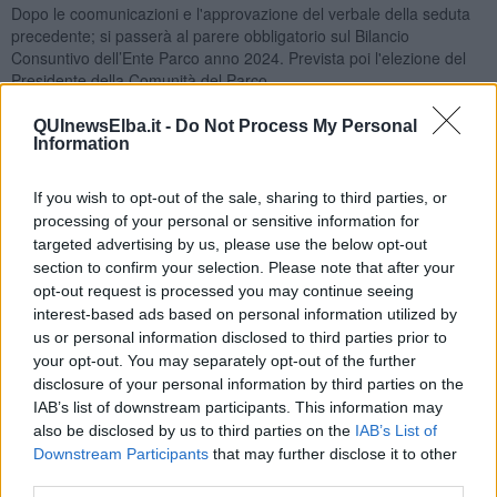
Dopo le coomunicazioni e l'approvazione del verbale della seduta
precedente; si passerà al parere obbligatorio sul Bilancio
Consuntivo dell’Ente Parco anno 2024. Prevista poi l'elezione del
Presidente della Comunità del Parco.
QUInewsElba.it -
Do Not Process My Personal
Information
Il Consiglio Direttivo dell’Ente Parco Nazionale Arcipelago Toscano
If you wish to opt-out of the sale, sharing to third parties, or
è convocato in presenza e on line sulla piattaforma Zoom il giorno
processing of your personal or sensitive information for
22 Aprilw 2025 alle ore 20,30, in prima convocazione e il giorno 23
targeted advertising by us, please use the below opt-out
Aprile 2025 alle ore 12 in seconda convocazione nella sede
dell'Ente Parco in località Enfola.
section to confirm your selection. Please note that after your
opt-out request is processed you may continue seeing
Dopo le comunicazioni del Presidente e l'approvazione del verbale
interest-based ads based on personal information utilized by
della seduta precedente si passerà all'approvazione del
us or personal information disclosed to third parties prior to
riaccertamento dei residui dell’esercizio 2024 e precedenti.
your opt-out. You may separately opt-out of the further
Sono poi previste le approvazioni del Rendiconto generale di cui
disclosure of your personal information by third parties on the
all’art. 38 del D.P.R. 27 febbraio 2003 n. 97 - esercizio finanziario
IAB’s list of downstream participants. This information may
2024 e della Variazione e applicazione al bilancio di previsione
also be disclosed by us to third parties on the
IAB’s List of
dell’esercizio finanziario 2025 dell’avanzo di amministrazione e del
Downstream Participants
that may further disclose it to other
fondo di cassa risultanti al 31 dicembre 2024.
third parties.