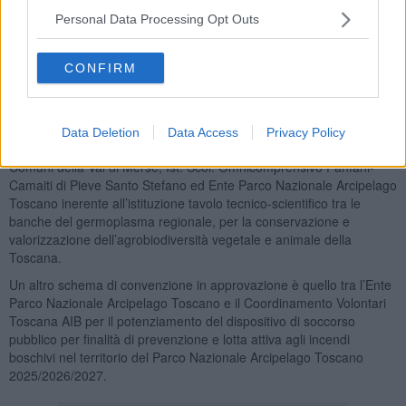
È poi prevista l'approvazione dello Schema di convenzione tra Ente
Personal Data Processing Opt Outs
Parco Nazionale Arcipelago Toscano e Guardia Costiera –
Direzione Marittima di Livorno per il rafforzamento della
sorveglianza a mare del territorio di competenza del Parco
CONFIRM
Nazionale Arcipelago Toscano 2025/2026/2027 e schema di
Disciplinare Operativo 2025 e dello Schema di protocollo d’intesa
tra Regione Toscana, Terre Regionali Toscane, DAGRI UNIFI,
DISAAa-UNIPI, DISV-UNIPI, CNR-IBE, Unione dei Comuni del
Data Deletion
Data Access
Privacy Policy
Casentino, Unione dei Comuni della Garfagnana, Unione dei
Comuni della Val di Merse, Ist. Scol. Omnicomprensivo Fanfani-
Camaiti di Pieve Santo Stefano ed Ente Parco Nazionale Arcipelago
Toscano inerente all’istituzione tavolo tecnico-scientifico tra le
banche del germoplasma regionale, per la conservazione e
valorizzazione dell’agrobiodiversità vegetale e animale della
Toscana.
Un altro schema di convenzione in approvazione è quello tra l’Ente
Parco Nazionale Arcipelago Toscano e il Coordinamento Volontari
Toscana AIB per il potenziamento del dispositivo di soccorso
pubblico per finalità di prevenzione e lotta attiva agli incendi
boschivi nel territorio del Parco Nazionale Arcipelago Toscano
2025/2026/2027.