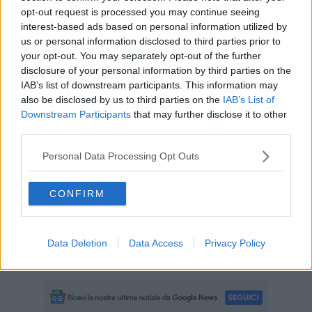
opt-out request is processed you may continue seeing
interest-based ads based on personal information utilized by
us or personal information disclosed to third parties prior to
your opt-out. You may separately opt-out of the further
"L’incontro ha visto la partecipazione di una rappresentanza del
direttivo e dei volontari, confermando il ruolo centrale
disclosure of your personal information by third parties on the
dell’associazione nel tessuto sociale del comune. - prosegue la
IAB’s list of downstream participants. This information may
nota - Al centro del dibattito, le attività svolte e i traguardi raggiunti,
also be disclosed by us to third parties on the
IAB’s List of
l’attesa di una nuova sede, per la quale l’Amministrazione
Downstream Participants
that may further disclose it to other
comunale sta lavorando per rispettare gli impegni presi e i dati
third parties.
relativi alle donazioni dell’ultimo anno, nonché l’importanza
strategica di coinvolgere le nuove generazioni, la cui presenza
Personal Data Processing Opt Outs
attiva tra i soci è stata accolta con particolare entusiasmo".
"Con l'auspicio di poter crescere sempre di più, scegliendo di
CONFIRM
impiegare in modo costruttivo il tempo a nostra disposizione il
Consiglio Direttivo ha fissato il prossimo appuntamento, in
occasione della Festa Biennale dei Donatori, prevista in autunno di
Data Deletion
Data Access
Privacy Policy
quest’anno. Grazie a tutti i soci donatori e collaboratori e a tutti gli
intervenuti. Viva l'Avis!", si conclude la nota.