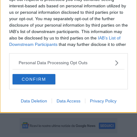
Alle mamme che ogni giorno donano amore, forza, pazienza e
interest-based ads based on personal information utilized by
coraggio.
us or personal information disclosed to third parties prior to
your opt-out. You may separately opt-out of the further
Alle mamme che sono punto di riferimento per le famiglie, per i figli
disclosure of your personal information by third parties on the
e per l’intera comunità.
IAB’s list of downstream participants. This information may
Alle mamme giovani, alle nonne, alle mamme che affrontano
also be disclosed by us to third parties on the
IAB’s List of
sacrifici silenziosi, e a quelle che custodiamo sempre nel cuore.
Downstream Participants
that may further disclose it to other
Le mamme rappresentano la prima casa, il primo abbraccio, la
third parties.
prima guida.
Personal Data Processing Opt Outs
Sono le ancore della nostra vita e il pilastro fondamentale della
stabilità familiare.
CONFIRM
A tutte loro va il nostro grazie più grande.
Buona Festa della Mamma a tutte le mamme di Portoferraio.
Con affetto e gratitudine".
Data Deletion
Data Access
Privacy Policy
Tiziano Nocentini, Sindaco di Portoferraio