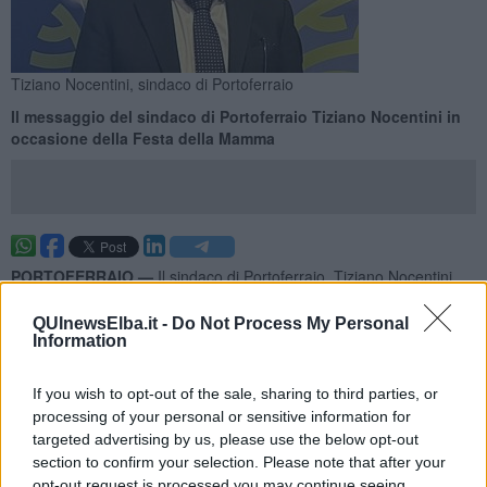
Tiziano Nocentini, sindaco di Portoferraio
Il messaggio del sindaco di Portoferraio Tiziano Nocentini in
occasione della Festa della Mamma
PORTOFERRAIO —
Il sindaco di Portoferraio, Tiziano Nocentini,
ha rivolto un pensiero a tutte le mamme.
QUInewsElba.it -
Do Not Process My Personal
Qui di seguito il suo messaggio:
Information
If you wish to opt-out of the sale, sharing to third parties, or
processing of your personal or sensitive information for
"In questa giornata speciale desidero rivolgere, a nome mio e
targeted advertising by us, please use the below opt-out
dell’Amministrazione Comunale di Portoferraio, un augurio sincero
section to confirm your selection. Please note that after your
a tutte le mamme.
opt-out request is processed you may continue seeing