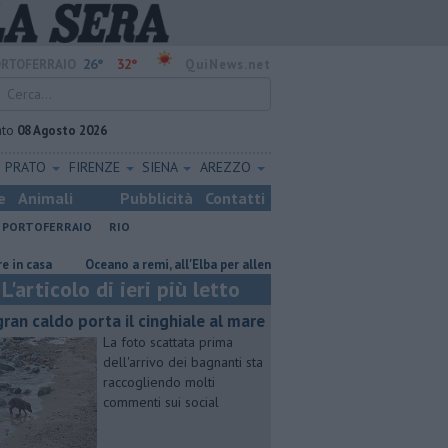
26°
32°
RTOFERRAIO
QuiNews.net
ato
08 Agosto 2026
PRATO
FIRENZE
SIENA
AREZZO
e
Animali
Pubblicità
Contatti
PORTOFERRAIO
RIO
sa
Oceano a remi, all'Elba per allenarsi
Mola, "troppi rifiuti e barch
L'articolo di ieri più letto
 gran caldo porta il cinghiale al mare
La foto scattata prima
dell'arrivo dei bagnanti sta
raccogliendo molti
commenti sui social