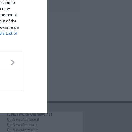
ection to
ou may
 personal
out of the
 downstream
B’s List of
IL NETWORK QuiNews.net
QuiNewsAbetone.it
QuiNewsAmiata.it
QuiNewsAnimali.it