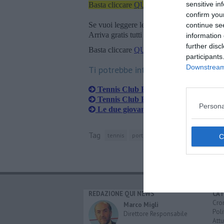
sensitive in
Basta cliccare
QUI
confirm you
Se vuoi leggere le notizie principali della T
continue se
Arriva gratis tutti i giorni alle 20:00 dirett
information 
further disc
Basta cliccare
QUI
participants
Downstream 
Ti potrebbe interessare anche:
Tennis Club Elba campione toscano
Tennis Club Elba, vittorie e nuove sfi
Persona
Le due giovani elbane sono campiones
Tag
tennis
portoferraio
isola d'elba
cecin
REDAZIONE QUI NEWS
CAT
Cro
Marco Migli
Poli
Direttore Responsabile
Attu