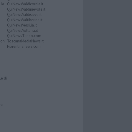
lla
QuiNewsValdicornia.it
QuiNewsValdinievole.it
QuiNewsValdisieve.it
QuiNewsValtiberina.it
QuiNewsVersilia.it
QuiNewsVolterra.it
QuiNewsTango.com
Don
ToscanaMediaNews.it
Fiorentinanews.com
le di
zzi