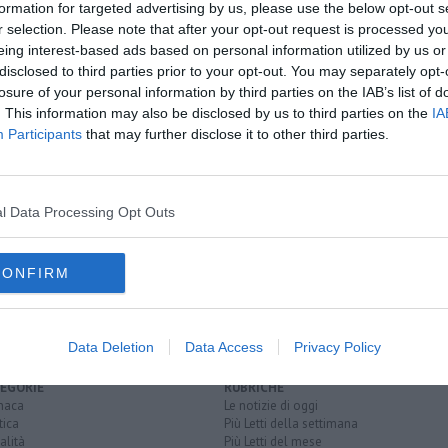
formation for targeted advertising by us, please use the below opt-out s
r selection. Please note that after your opt-out request is processed y
oscana iscriviti alla
Newsletter QUInews - ToscanaMedia.
eing interest-based ads based on personal information utilized by us or
amente nella tua casella di posta.
disclosed to third parties prior to your opt-out. You may separately opt-
losure of your personal information by third parties on the IAB’s list of
. This information may also be disclosed by us to third parties on the
IA
Participants
that may further disclose it to other third parties.
de
l Data Processing Opt Outs
se regionali
a
messina
firenze
CONFIRM
Data Deletion
Data Access
Privacy Policy
EGORIE
RUBRICHE
naca
Le notizie di oggi
tica
Più Letti della settimana
alità
Più Letti del mese