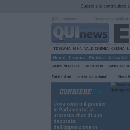
Questo sito contribuisce 
QUI
quotidiano online.
Percorso semplificat
TOSCANA
ELBA
VALDICORNIA
CECINA
L
Home
Cronaca
Politica
Attualità
CAMPO NELL'ELBA
CAPOLIVERI
CAPRAIA ISOL
r allenarsi
Mola, "troppi rifiuti e barche sulla duna"
Tutti i titoli:
Rissa fra dete
Uova contro il premier
in Parlamento: la
protesta choc di una
deputata
dell'opposizione in