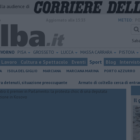
alla audience di
o
Aggiornato alle 15:35
METEO:
PO
Sab
IVORNO
PISA
GROSSETO
LUCCA
MASSA CARRARA
PISTOIA
Lavoro
Cultura e Spettacolo
Eventi
Sport
Blog
Intervist
A
ISOLA DEL GIGLIO
MARCIANA
MARCIANA MARINA
PORTO AZZURRO
nuti, situazione preoccupante
Armato di coltello cerca di entrare in ca
Il