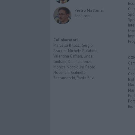
Eco
Cult
Pietro Mattonai
Spo
Redattore
Spet
Inte
Opi
Imp
Collaboratori
Pro
Marcella Bitozzi, Sergio
Braccini, Michele Bufalino,
Valentina Caffieri, Linda
CO
Giuliani, Dina Laurenzi,
Cam
Monica Nocciolini, Paolo
Capo
Nocentini, Gabriele
Capr
Santarnecchi, Paola Silvi.
Isol
Mar
Mar
Por
Port
Rio