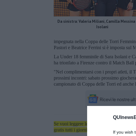
Da sinistra: Valeria Miliani, Camilla Messina
Isolani
impegnata nella Coppa delle Torri Femmin
Pastori e Beatrice Ferrini si è imposta sul 
La Under 18 femminile di Sara Isolani e Cam
ha trionfato a Firenze contro il Match Ball 
"Nel complimentarsi con i propri atleti, il 
prossimi incontri: sabato prossimo giocher
campionato di Coppa delle Torri ed anche 
QUInewsEl
Se vuoi leggere le notizie principali dell'iso
gratis tutti i giorni alle 7:00 del mattino dir
If you wish 