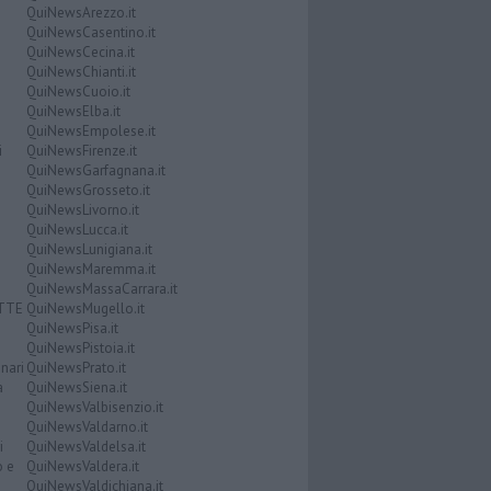
QuiNewsArezzo.it
QuiNewsCasentino.it
QuiNewsCecina.it
QuiNewsChianti.it
QuiNewsCuoio.it
QuiNewsElba.it
QuiNewsEmpolese.it
i
QuiNewsFirenze.it
QuiNewsGarfagnana.it
QuiNewsGrosseto.it
QuiNewsLivorno.it
QuiNewsLucca.it
QuiNewsLunigiana.it
QuiNewsMaremma.it
QuiNewsMassaCarrara.it
ATTE
QuiNewsMugello.it
QuiNewsPisa.it
QuiNewsPistoia.it
nari
QuiNewsPrato.it
a
QuiNewsSiena.it
QuiNewsValbisenzio.it
QuiNewsValdarno.it
i
QuiNewsValdelsa.it
o e
QuiNewsValdera.it
QuiNewsValdichiana.it