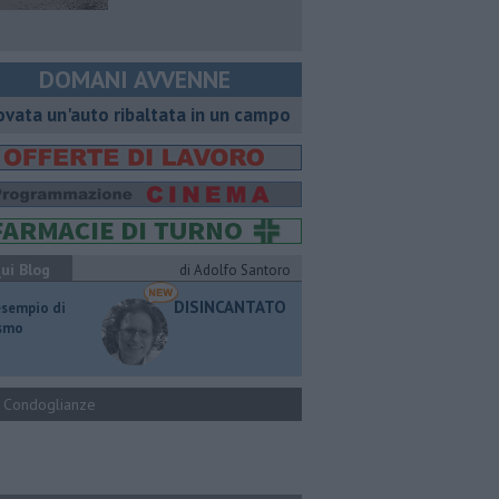
DOMANI AVVENNE
ovata un'auto ribaltata in un campo
ui Blog
di Adolfo Santoro
DISINCANTATO
esempio di
ismo
Condoglianze