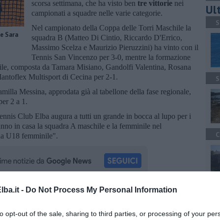
scorsa settimana, che ha visto ben
tre vittorie
nei
Ult
campionati a squadre nelle varie categorie.
S
Nel campionato della Coppa delle Torri Maschile la
 e Sara
squadra B (Matteo Di Cintio, Riccardo D'Errico,
Massimo Scelza e Maurizio Pieruzzini) ha vinto con il
Tennis San Vincenzo per 3-0, mentre la formazione
ile, composta da Tamara Misiano, Gandolfi Valentina, Rosana
Mantoflex Multisport di Cecina per 2-1.
S
illa Messina, approdata già al tabellone della fase regionale,
per 2 a 1.
Tennis Club Elba augura a tutti un grande in bocca al lupo per i
anno in casa la squadra A maschile e la femminile nel
C
la U18 femminile".
ba.it -
Do Not Process My Personal Information
C
la d'Elba iscriviti alla
Newsletter QUInews ELBA.
Arriva
ettamente nella tua casella di posta.
to opt-out of the sale, sharing to third parties, or processing of your per