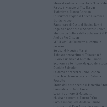
Storie di ordinaria umanità di Nicolò Ste
Parole in viaggio di Tito Barbini
Turbative di Franco Bonciani
Lo scrittore sfigato di Enrico Guerrini e
Gordiano Lupi
Raccontare di Gusto di Rubina Rovini
Legalità e non solo di Salvatore Calleri
Shalom La Cultura della Solidarietà di 
Andrea Pio Cristiani
VERSI-AMO di Chi mette al centro la
persona
Eureka! di Nausica Manzi
Tabasco senza filtro di Tabasco n.6
Ci vuole un fisico di Michele Campisi
Economia e territorio, da globale a loca
Daniele Salvadori
La dama a scacchi di Carlo Belciani
Due chiacchiere in cucina di Sabrina
Rossello
Storie dell'altro secolo di Marcella Bito
Easy ridere di Dario Greco
Legami d'amore di Malena ...
Musica e dintorni di Fausto Pirìto
Parole milonguere di Maria Caruso
Lo sguardo di Don Armando Zappolini