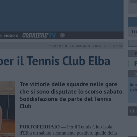
Tr
MERCOLEDÌ
24 MAGGIO 2023
ORE 07:24
per il Tennis Club Elba
Q
Tre vittorie delle squadre nelle gare
​Un 
che si sono disputate lo scorso sabato.
civ
Soddisfazione da parte del Tennis
Club
QUI
PORTOFERRAIO —
Per il Tennis Club Isola
d'Elba un sabato sicuramente positivo, quello della