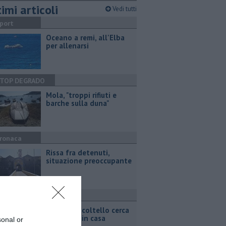
imi articoli
Vedi tutti
port
Oceano a remi, all'Elba
per allenarsi
TOP DEGRADO
Mola, "troppi rifiuti e
barche sulla duna"
ronaca
Rissa fra detenuti,
situazione preoccupante
ronaca
Armato di coltello cerca
di entrare in casa
sonal or