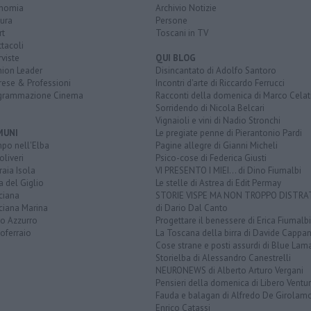
nomia
Archivio Notizie
ura
Persone
rt
Toscani in TV
tacoli
rviste
QUI BLOG
nion Leader
Disincantato di Adolfo Santoro
rese & Professioni
Incontri d'arte di Riccardo Ferrucci
grammazione Cinema
Racconti della domenica di Marco Celat
Sorridendo di Nicola Belcari
Vignaioli e vini di Nadio Stronchi
MUNI
Le pregiate penne di Pierantonio Pardi
po nell'Elba
Pagine allegre di Gianni Micheli
liveri
Psico-cose di Federica Giusti
aia Isola
VI PRESENTO I MIEI... di Dino Fiumalbi
a del Giglio
Le stelle di Astrea di Edit Permay
ciana
STORIE VISPE MA NON TROPPO DISTR
ciana Marina
di Dario Dal Canto
to Azzurro
Progettare il benessere di Erica Fiumalbi
oferraio
La Toscana della birra di Davide Cappan
Cose strane e posti assurdi di Blue Lam
Storielba di Alessandro Canestrelli
NEURONEWS di Alberto Arturo Vergani
Pensieri della domenica di Libero Ventur
Fauda e balagan di Alfredo De Girolam
Enrico Catassi