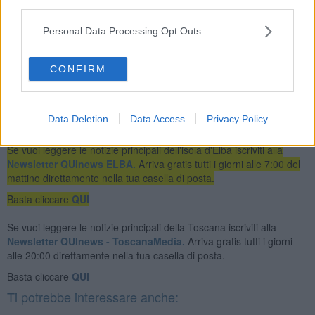
third parties.
Personal Data Processing Opt Outs
ASA SpA ricorda che saranno comunque garantite tutte le attività di
pronto intervento e i servizi commerciali online resteranno attivi.
CONFIRM
Data Deletion
Data Access
Privacy Policy
Se vuoi leggere le notizie principali dell'isola d'Elba iscriviti alla
Newsletter QUInews ELBA.
Arriva gratis tutti i giorni alle 7:00 del
mattino direttamente nella tua casella di posta.
Basta cliccare
QUI
Se vuoi leggere le notizie principali della Toscana iscriviti alla
Newsletter QUInews - ToscanaMedia.
Arriva gratis tutti i giorni
alle 20:00 direttamente nella tua casella di posta.
Basta cliccare
QUI
Ti potrebbe interessare anche: