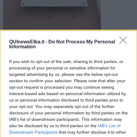
Venerdì 14 gli sportelli commerciali di Asa spa resteranno
QUInewsElba.it -
Do Not Process My Personal
chiusi in occasioni delle festività pasquali, le attività
Information
riprenderanno il 18 aprile
If you wish to opt-out of the sale, sharing to third parties, or
processing of your personal or sensitive information for
targeted advertising by us, please use the below opt-out
section to confirm your selection. Please note that after your
opt-out request is processed you may continue seeing
PORTOFERRAIO —
In occasione della giornata lavorativa
interest-based ads based on personal information utilized by
prefestiva (festività di Pasqua)
venerdì 14 aprile gli sportelli
us or personal information disclosed to third parties prior to
commerciali
a contatto diretto col pubblico e il call center
your opt-out. You may separately opt-out of the further
resteranno chiusi.
disclosure of your personal information by third parties on the
Ciò vale per gli sportelli di Livorno, Cecina,
Portoferraio,
Volterra e
IAB’s list of downstream participants. This information may
Venturina. Le attività commerciali riprenderanno regolarmente
also be disclosed by us to third parties on the
IAB’s List of
martedì 18 aprile.
Downstream Participants
that may further disclose it to other