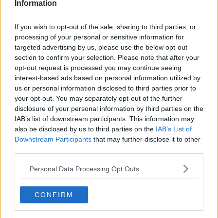
Information
Edificato nel 1606 per volontà del Maestro di campo della Fortezza
don Joseph Ponçe Y Lëon, l’edificio religioso ha ospitato cavalieri,
frati agostiniani, alcantarini ed eremiti fino alla metà del XIX secolo.
If you wish to opt-out of the sale, sharing to third parties, or
processing of your personal or sensitive information for
targeted advertising by us, please use the below opt-out
section to confirm your selection. Please note that after your
opt-out request is processed you may continue seeing
Adesso è curato dai volontari della Parrocchia di San Giacomo, che
interest-based ads based on personal information utilized by
si alternano mattina e pomeriggio per l’apertura.
us or personal information disclosed to third parties prior to
Nell’ultimo periodo, il Santuario ha subìto importanti lavori di
your opt-out. You may separately opt-out of the further
riqualificazione: nel 2021 vengono arricchiti e resi fruibili vari locali
disclosure of your personal information by third parties on the
del romitorio (come la cella, il refettorio, l’erboristeria), mente nel
IAB’s list of downstream participants. This information may
2022 viene allestita una piccola mostra permanente di disegni sul
also be disclosed by us to third parties on the
IAB’s List of
luogo.
Downstream Participants
that may further disclose it to other
Quest’anno, invece, sarà visitabile nei mesi di Luglio, Agosto e
third parties.
Settembre una
mostra dedicata alla devozione mariana, con
circa sessanta pannelli che ne descrivono la storia e
Personal Data Processing Opt Outs
l’evoluzione attraverso antiche preghiere, testi e laudi
.
Sempre nei mesi di Luglio ed Agosto, don Georges - vicario
CONFIRM
parrocchiale di
Porto Azzurro - celebrerà al Santuario la S.
Messa prefestiva: ogni sabato sera, alle 21.30
. Nel silenzio,