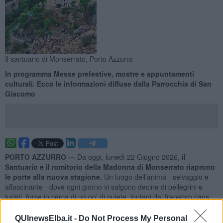
Il santuario di Monserrato, Porto Azzurro
In programma Messe prefestive, mostre e appuntamenti
culturali. Ecco le informazioni diffuse dalla Parrocchia di San
Giacomo
PORTO AZZURRO —
Da oggi, lunedì 22 Giugno 2026,
il
Santuario e il romitorio della Madonna di Monserrato riaprono
le porte alla nuova stagione.
Un luogo dell’anima - selvaggio e
affascinante - dove ogni giorno vi salgono decine di pellegrini e
turisti, forse in cerca di un po’ di quiete, lontani dal frenetico caos
estivo, certo vinti da una delle località più mistiche e selvagge
dell’Elba.
QUInewsElba.it -
Do Not Process My Personal