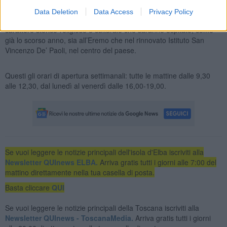
sotto le stelle.
Data Deletion
Data Access
Privacy Policy
A fine mese verrà inoltre reso pubblico il calendario delle iniziative a
carattere storico-religioso e culturale che saranno ospitate, come
già lo scorso anno, sia all’Eremo che nel rinnovato Istituto San
Vincenzo De’ Paoli, nel centro del paese.
Questi gli orari di apertura settimanali: tutte le mattine dalle 9,30
alle 12,30,⁠ ⁠dal lunedì al venerdì dalle 16,00-19,00.
Se vuoi leggere le notizie principali dell'isola d'Elba iscriviti alla
Newsletter QUInews ELBA.
Arriva gratis tutti i giorni alle 7:00 del
mattino direttamente nella tua casella di posta.
Basta cliccare
QUI
Se vuoi leggere le notizie principali della Toscana iscriviti alla
Newsletter QUInews - ToscanaMedia.
Arriva gratis tutti i giorni