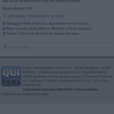
alle 20:00 direttamente nella tua casella di posta.
Basta cliccare
QUI
Ti potrebbe interessare anche:
Spiaggia della Pianotta, ripascimento concluso
Nave scuola della Marina Militare a Porto Azzurro
Torna il Festival Seif per la tutela del mare
Editore Toscana Media Channel srl - Via Dei Martelli, 8 - 50129
FIRENZE - info@toscanamediachannel.it. TOSCANA MEDIA
NEWS quotidiano on line registrato presso il Tribunale di Firenze
al n. 5935 del 27.09.2013. Iscrizione ROC 22105 - C.F. e P.Iva
0620787048
Fatturazione Elettronica M5UXCR1 |
Privacy Nielsen
Direttore responsabile Marco Migli
Powered by
Aperion.it