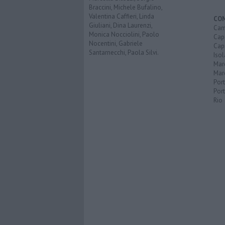
Braccini, Michele Bufalino,
Valentina Caffieri, Linda
CO
Giuliani, Dina Laurenzi,
Cam
Monica Nocciolini, Paolo
Capo
Nocentini, Gabriele
Capr
Santarnecchi, Paola Silvi.
Isol
Mar
Mar
Por
Port
Rio