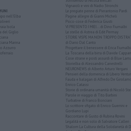
Sorridendo di Nicola Belcari
Vignaioli e vini di Nadio Stronchi
MUNI
Le pregiate penne di Pierantonio Pardi
po nell'Elba
Pagine allegre di Gianni Micheli
liveri
Psico-cose di Federica Giusti
aia Isola
VI PRESENTO I MIEI... di Dino Fiumalbi
a del Giglio
Le stelle di Astrea di Edit Permay
ciana
STORIE VISPE MA NON TROPPO DISTR
ciana Marina
di Dario Dal Canto
to Azzurro
Progettare il benessere di Erica Fiumalbi
oferraio
La Toscana della birra di Davide Cappan
Cose strane e posti assurdi di Blue Lam
Storielba di Alessandro Canestrelli
NEURONEWS di Alberto Arturo Vergani
Pensieri della domenica di Libero Ventur
Fauda e balagan di Alfredo De Girolam
Enrico Catassi
Storie di ordinaria umanità di Nicolò Ste
Parole in viaggio di Tito Barbini
Turbative di Franco Bonciani
Lo scrittore sfigato di Enrico Guerrini e
Gordiano Lupi
Raccontare di Gusto di Rubina Rovini
Legalità e non solo di Salvatore Calleri
Shalom La Cultura della Solidarietà di 