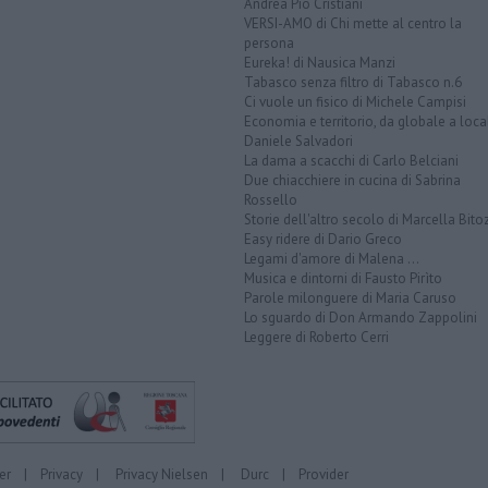
Andrea Pio Cristiani
VERSI-AMO di Chi mette al centro la
persona
Eureka! di Nausica Manzi
Tabasco senza filtro di Tabasco n.6
Ci vuole un fisico di Michele Campisi
Economia e territorio, da globale a loca
Daniele Salvadori
La dama a scacchi di Carlo Belciani
Due chiacchiere in cucina di Sabrina
Rossello
Storie dell'altro secolo di Marcella Bito
Easy ridere di Dario Greco
Legami d'amore di Malena ...
Musica e dintorni di Fausto Pirìto
Parole milonguere di Maria Caruso
Lo sguardo di Don Armando Zappolini
Leggere di Roberto Cerri
er
|
Privacy
|
Privacy Nielsen
|
Durc
|
Provider