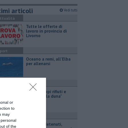
imi articoli
Vedi tutti
ttualità
​Tutte le offerte di
lavoro in provincia di
Livorno
port
Oceano a remi, all'Elba
per allenarsi
TOP DEGRADO
Mola, "troppi rifiuti e
barche sulla duna"
sonal or
ection to
ou may
ronaca
 personal
Rissa fra detenuti,
out of the