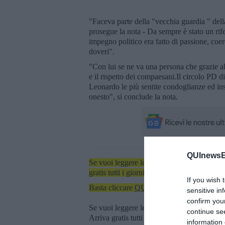
"Faceva parte della "vecchia guardia " della
prosegue la nota - Da sempre è stato un rife
impegno politico era fatto di passione, coer
doveri".
"Con lui se ne va una persona che grazie all
e il rispetto dei compaesani.Il circolo PD 
Leonardo le più sentite condoglianze ed in
onesto", si conclude la nota.
QUInewsEl
Se vuoi leggere le notizie principali dell'iso
gratis tutti i giorni alle 7:00 del mattino dir
If you wish 
Basta cliccare
QUI
sensitive in
confirm you
Se vuoi leggere le notizie principali della T
continue se
Arriva gratis tutti i giorni alle 20:00 dirett
information 