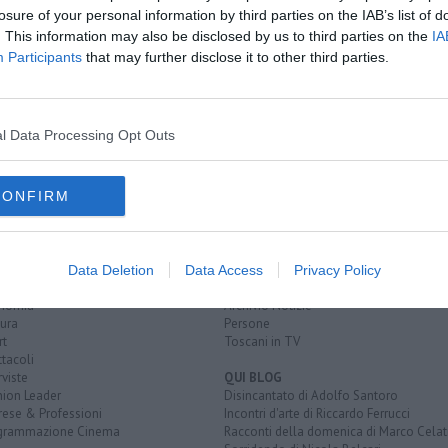
losure of your personal information by third parties on the IAB’s list of
. This information may also be disclosed by us to third parties on the
IA
Participants
that may further disclose it to other third parties.
l Data Processing Opt Outs
CONFIRM
EGORIE
RUBRICHE
naca
Le notizie di oggi
tica
Più Letti della settimana
Data Deletion
Data Access
Privacy Policy
alità
Più Letti del mese
nomia
Archivio Notizie
ura
Persone
rt
Toscani in TV
tacoli
rviste
QUI BLOG
nion Leader
Disincantato di Adolfo Santoro
rese & Professioni
Incontri d'arte di Riccardo Ferrucci
grammazione Cinema
Racconti della domenica di Marco Celat