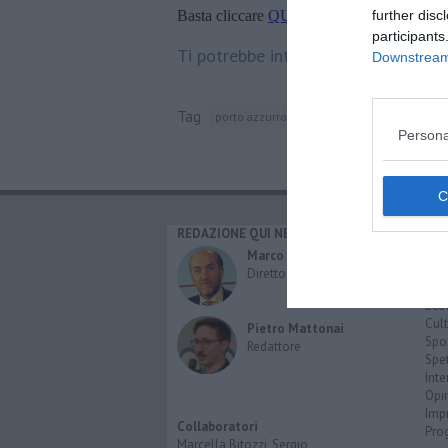
Basta cliccare
QUI
further disc
participants
Ti potrebbe interessare anche:
Downstream 
Tag
porto azzurro
partito comunista italiano
Persona
REDAZIONE QUI NEWS
CAT
Cro
Marco Migli
Poli
Direttore Responsabile
Attu
Eco
Cult
Pietro Mattonai
Spo
Redattore
Spet
Inte
Opi
Imp
Collaboratori
Pro
Marcella Bitozzi, Sergio