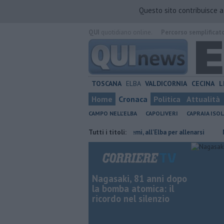
Questo sito contribuisce 
QUI
quotidiano online.
Percorso semplificat
TOSCANA
ELBA
VALDICORNIA
CECINA
L
Home
Cronaca
Politica
Attualità
CAMPO NELL'ELBA
CAPOLIVERI
CAPRAIA ISOL
n provincia di Livorno
Oceano a remi, all'Elba per allenarsi
Tutti i titoli:
Mola, "t
Nagasaki, 81 anni dopo
la bomba atomica: il
ricordo nel silenzio