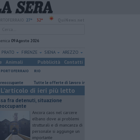
27°
32°
RTOFERRAIO
QuiNews.net
enica
09 Agosto 2026
PRATO
FIRENZE
SIENA
AREZZO
e
Animali
Pubblicità
Contatti
PORTOFERRAIO
RIO
upante
​Tutte le offerte di lavoro in provincia di Livorno
Oceano a r
L'articolo di ieri più letto
ssa fra detenuti, situazione
eoccupante
Ancora caos nel carcere
elbano dove ai problemi
strutturali e di mancanza di
personale si aggiunge un
importante