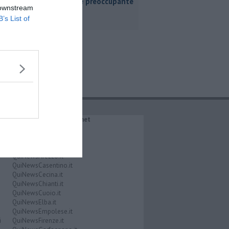
situazione preoccupante
 downstream
B’s List of
IL NETWORK QuiNews.net
QuiNewsAbetone.it
QuiNewsAmiata.it
QuiNewsAnimali.it
QuiNewsArezzo.it
QuiNewsCasentino.it
QuiNewsCecina.it
QuiNewsChianti.it
QuiNewsCuoio.it
QuiNewsElba.it
QuiNewsEmpolese.it
i
QuiNewsFirenze.it