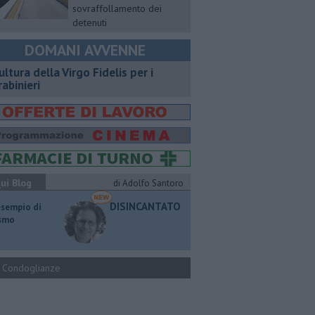
sovraffollamento dei
detenuti
DOMANI AVVENNE
ultura della Virgo Fidelis per i
rabinieri
ui Blog
di Adolfo Santoro
DISINCANTATO
esempio di
ismo
Condoglianze