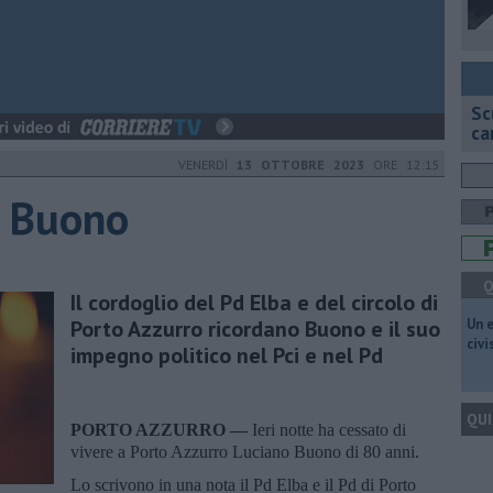
Sc
ca
VENERDÌ
13 OTTOBRE 2023
ORE 12:15
o Buono
Q
Il cordoglio del Pd Elba e del circolo di
Porto Azzurro ricordano Buono e il suo
​Un 
civ
impegno politico nel Pci e nel Pd
QUI
PORTO AZZURRO —
Ieri notte ha cessato di
vivere a Porto Azzurro Luciano Buono di 80 anni.
Lo scrivono in una nota il Pd Elba e il Pd di Porto