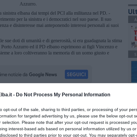
Azzurro.
Ult
 sinistra elbana dai tempi del PCI alla militanza nel PD. -
rimento per la sinistra e i democratici nel suo paese. Il suo
A
enza e disinteresse mai anteponendo interessi personali ai suoi
e sue doti di umanità e di generosità, si era guadagnata la stima
di Porto Azzurro ed il PD elbano esprimono ai figli Vincenzo e
sieme a loro coltiveranno la memoria di un uomo giusto e
S
S
ba.it -
Do Not Process My Personal Information
la d'Elba iscriviti alla
Newsletter QUInews ELBA.
Arriva
ettamente nella tua casella di posta.
to opt-out of the sale, sharing to third parties, or processing of your per
formation for targeted advertising by us, please use the below opt-out s
r selection. Please note that after your opt-out request is processed y
C
oscana iscriviti alla
Newsletter QUInews - ToscanaMedia.
eing interest-based ads based on personal information utilized by us or
amente nella tua casella di posta.
disclosed to third parties prior to your opt-out. You may separately opt-