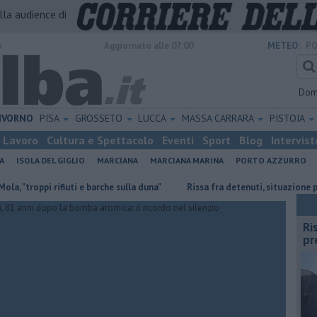
alla audience di
o
Aggiornato alle 07:00
METEO:
PO
Dom
IVORNO
PISA
GROSSETO
LUCCA
MASSA CARRARA
PISTOIA
Lavoro
Cultura e Spettacolo
Eventi
Sport
Blog
Intervist
A
ISOLA DEL GIGLIO
MARCIANA
MARCIANA MARINA
PORTO AZZURRO
roppi rifiuti e barche sulla duna"
Rissa fra detenuti, situazione preocc
Ri
pr