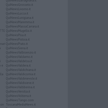
QuiNewsGarfagnana.it
QuiNewsGrosseto.it
QuiNewsLivorno.it
QuiNewsLucca.it
QuiNewsLunigiana.it
QuiNewsMaremma.it
QuiNewsMassaCarrara.it
ATTE
QuiNewsMugello.it
QuiNewsPisa.it
QuiNewsPistoia.it
nari
QuiNewsPrato.it
a
QuiNewsSiena.it
QuiNewsValbisenzio.it
QuiNewsValdarno.it
i
QuiNewsValdelsa.it
o e
QuiNewsValdera.it
QuiNewsValdichiana.it
lla
QuiNewsValdicornia.it
QuiNewsValdinievole.it
QuiNewsValdisieve.it
QuiNewsValtiberina.it
QuiNewsVersilia.it
QuiNewsVolterra.it
QuiNewsTango.com
Don
ToscanaMediaNews.it