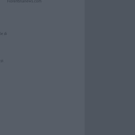
Fiorentinanews.com
le di
zzi