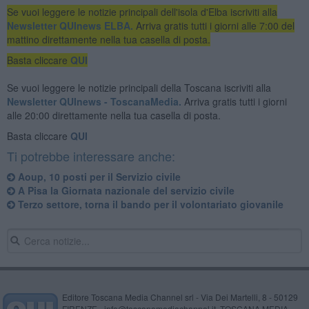
Se vuoi leggere le notizie principali dell'isola d'Elba iscriviti alla
Newsletter QUInews ELBA.
Arriva gratis tutti i giorni alle 7:00 del
mattino direttamente nella tua casella di posta.
Basta cliccare
QUI
Se vuoi leggere le notizie principali della Toscana iscriviti alla
Newsletter QUInews - ToscanaMedia.
Arriva gratis tutti i giorni
alle 20:00 direttamente nella tua casella di posta.
Basta cliccare
QUI
Ti potrebbe interessare anche:
Aoup, 10 posti per il Servizio civile
A Pisa la Giornata nazionale del servizio civile
Terzo settore, torna il bando per il volontariato giovanile
Editore Toscana Media Channel srl - Via Dei Martelli, 8 - 50129
FIRENZE - info@toscanamediachannel.it. TOSCANA MEDIA