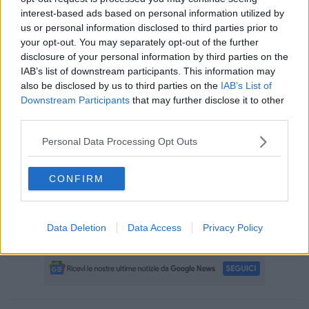
interest-based ads based on personal information utilized by
us or personal information disclosed to third parties prior to
your opt-out. You may separately opt-out of the further
"È possibile svolgere il Servizio civile anche all'Azienda USL
disclosure of your personal information by third parties on the
Toscana nord ovest, dove
sono disponibili 38 posti
- hanno
IAB’s list of downstream participants. This information may
spiegato dall'Ausl - dislocati nei Pronto soccorso degli ospedali di
also be disclosed by us to third parties on the
IAB’s List of
Massa, Pontremoli, Fivizzano, Versilia, Lucca, Castelnuovo
Downstream Participants
that may further disclose it to other
Garfagnana,
Pontedera
,
Volterra
, Livorno, Cecina, Piombino e
third parties.
Portoferraio".
Per legge, inoltre, portando a termine l’esperienza di Servizio civile,
Personal Data Processing Opt Outs
i giovani hanno diritto alla
riserva dei posti del 15% nei concorsi
pubblici
.
CONFIRM
Gli aspiranti operatori dovranno inoltrare la domanda attraverso la
piattaforma DOL
, dunque interamente
online
. Per informazioni è
comunque possibile rivolgersi dal lunedì al venerdì dalle 9 alle 13 ai
Data Deletion
Data Access
Privacy Policy
numeri telefonici 0587.273599 oppure 348.0655746.