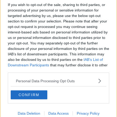
gravi patite, ha trovato la forza di rivolgersi agli uomini dell’Arma
If you wish to opt-out of the sale, sharing to third parties, or
raccontando tutti gli episodi che era stata costretta a subire e
processing of your personal or sensitive information for
mostrando le decine e decine di messaggi che
targeted advertising by us, please use the below opt-out
quotidianamente le
giungevano sul telefono cellulare
da parte
section to confirm your selection. Please note that after your
dell’uomo.
opt-out request is processed you may continue seeing
interest-based ads based on personal information utilized by
us or personal information disclosed to third parties prior to
your opt-out. You may separately opt-out of the further
Minacce e pressioni che andavano
avanti già da più mesi,
disclosure of your personal information by third parties on the
nonostante i ripetuti inviti fatti all’ex a desistere da
IAB’s list of downstream participants. This information may
tali atteggiamenti. I militari, dopo aver accertato la veridicità dei
also be disclosed by us to third parties on the
IAB’s List of
racconti della donna con riscontri di testimonianze di altre persone
Downstream Participants
that may further disclose it to other
e verifiche tecniche,
hanno richiesto ed
ottenuto dall’Autorità
third parties.
Giudiziaria livornese la sottoposizione dello stalker al divieto
di
avvicinamento
ai luoghi frequentati dalla donna e di ogni
Personal Data Processing Opt Outs
contatto con essa, ma gli stessi uomini in uniforme di Portoferraio
hanno chiesto ai colleghi umbri, di controllare con attenzione
l’abitazione dell’uomo
per accertare se alcune allusioni, più o
CONFIRM
meno velate, sulla propria pericolosità e sulle proprie intenzioni
violente, fatte durante alcune delle minacce, fossero fondate o
meno.
Data Deletion
Data Access
Privacy Policy
Questa ulteriore attenzione ha permesso di rinvenire, occultata in