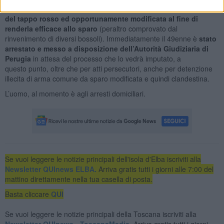
un garage del denunciato,
una pistola giocattolo calibro 8, priva
del tappo rosso ed opportunamente
modificata al fine di
renderla efficace allo sparo
(peraltro comprovato dal
rinvenimento di diversi bossoli). Immediatamente il 49enne è
stato
arrestato e messo a disposizione
dell’Autorità Giudiziaria di
Perugia
in attesa del processo che lo vedrà imputato, a
questo punto, oltre che per atti persecutori, anche per detenzione
illecita di arma comune da sparo modificata e quindi clandestina.
L’uomo, al momento è agli arresti domiciliari.
Se vuoi leggere le notizie principali dell'isola d'Elba iscriviti alla
Newsletter QUInews ELBA.
Arriva gratis tutti i giorni alle 7:00 del
mattino direttamente nella tua casella di posta.
Basta cliccare
QUI
Se vuoi leggere le notizie principali della Toscana iscriviti alla
Newsletter QUInews - ToscanaMedia.
Arriva gratis tutti i giorni