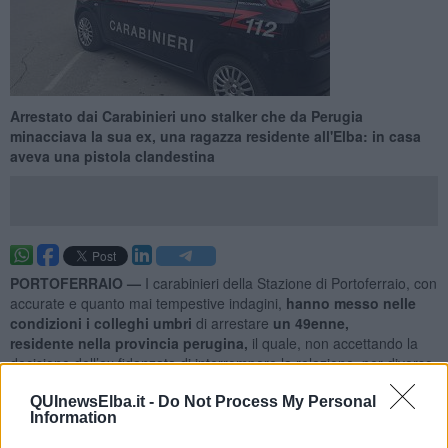
Arrestato dai Carabinieri uno stalker che da Perugia
minacciava la sua ex, una ragazza residente all'Elba: in casa
aveva una pistola clandestina
PORTOFERRAIO —
I carabinieri della Stazione di Portoferraio, con
accurate e quanto mai tempestive indagini,
hanno messo nelle
condizioni i colleghi umbri
di arrestare
un 49enne,
residente
nella provincia perugina,
il quale, non accettando la
decisione dell’ex fidanzata di interrompere la relazione, per diverso
tempo l’ha vessata,
minacciata ed insultata,
per fortuna solo a
mezzo del telefono.
QUInewsElba.it -
Do Not Process My Personal
Information
La donna, che ora vive all’Elba
, nonostante le minacce anche