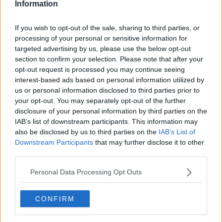
Information
If you wish to opt-out of the sale, sharing to third parties, or
processing of your personal or sensitive information for
"Siamo seriamente preoccupati dall’atteggiamento del MISE e del
targeted advertising by us, please use the below opt-out
Ministro Giorgetti: - fanno sapere dal gruppo Moby - è inspiegabile
section to confirm your selection. Please note that after your
che non abbia mai aperto, malgrado più volte sollecitato, anche dai
opt-out request is processed you may continue seeing
Sindacati, un tavolo di confronto. È inspiegabile anche che non
interest-based ads based on personal information utilized by
risponda ad un’offerta che prevede un pagamento immediato alla
us or personal information disclosed to third parties prior to
firma di 23 milioni di euro (che in caso di procedura fallimentare
your opt-out. You may separately opt-out of the further
verrebbe incassato da Tirrenia in AS solo dopo alcuni anni e
disclosure of your personal information by third parties on the
costituirebbe il massimo importo recuperabile) ed un ulteriore
IAB’s list of downstream participants. This information may
pagamento dilazionato di 121 milioni di euro garantito, come detto,
also be disclosed by us to third parties on the
IAB’s List of
da ipoteca su quattro navi. È altresì inspiegabile la comunicazione
del 5 maggio 2021 con cui i commissari di Tirrenia in AS ci
Downstream Participants
that may further disclose it to other
informavano che il Ministro Giorgetti li autorizzava a firmare
third parties.
l’accordo già preparato ma con l’inserimento di due clausole che
l’attestatore del piano ha definito illegittime, perché in aperta
Personal Data Processing Opt Outs
violazione di norme di legge e della par condicio creditorum ed ha
comunicato tutto ciò al Tribunale di Milano."
CONFIRM
"Lo stesso Tribunale di Milano - proseguono da Moby - ha imposto
il raggiungimento di un accordo e, quindi, una risposta da parte di