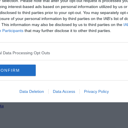
r selection. Please note that after your opt-out request is processed y
eing interest-based ads based on personal information utilized by us or
disclosed to third parties prior to your opt-out. You may separately opt-
losure of your personal information by third parties on the IAB’s list of
. This information may also be disclosed by us to third parties on the
IA
Participants
that may further disclose it to other third parties.
la d'Elba iscriviti alla
Newsletter QUInews ELBA.
Arriva
ettamente nella tua casella di posta.
l Data Processing Opt Outs
oscana iscriviti alla
Newsletter QUInews - ToscanaMedia.
amente nella tua casella di posta.
CONFIRM
Data Deletion
Data Access
Privacy Policy
 residenti
ta