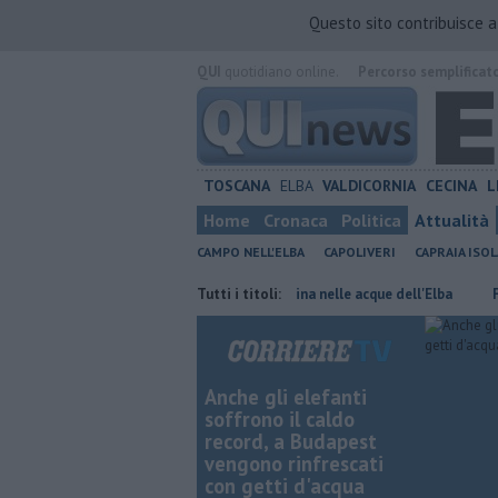
Questo sito contribuisce 
QUI
quotidiano online.
Percorso semplificat
TOSCANA
ELBA
VALDICORNIA
CECINA
L
Home
Cronaca
Politica
Attualità
CAMPO NELL'ELBA
CAPOLIVERI
CAPRAIA ISOL
sole toscane
Rara tartaruga marina nelle acque dell'Elba
Tutti i titoli:
Furgone i
Anche gli elefanti
soffrono il caldo
record, a Budapest
vengono rinfrescati
con getti d'acqua