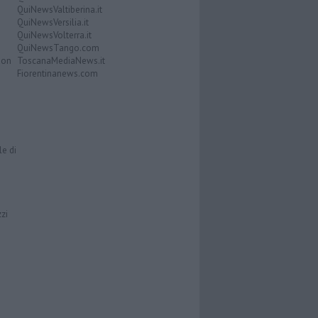
QuiNewsValtiberina.it
QuiNewsVersilia.it
QuiNewsVolterra.it
QuiNewsTango.com
Don
ToscanaMediaNews.it
Fiorentinanews.com
le di
zzi