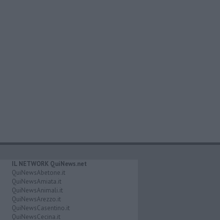
IL NETWORK QuiNews.net
QuiNewsAbetone.it
QuiNewsAmiata.it
QuiNewsAnimali.it
QuiNewsArezzo.it
QuiNewsCasentino.it
QuiNewsCecina.it