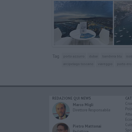
Tag
porto azzurro
dubai
bandiera blu
iso
arcipelago toscano
viareggio
porto erc
REDAZIONE QUI NEWS
CAT
Cro
Marco Migli
Poli
Direttore Responsabile
Attu
Eco
Cult
Pietro Mattonai
Spo
Redattore