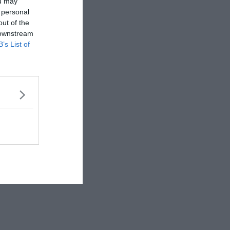
ou may
 personal
out of the
 downstream
B’s List of