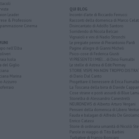
tacoli
rviste
QUI BLOG
nion Leader
Incontri d'arte di Riccardo Ferrucci
rese & Professioni
Racconti della domenica di Marco Celat
grammazione Cinema
Disincantato di Adolfo Santoro
Sorridendo di Nicola Belcari
Vignaioli e vini di Nadio Stronchi
MUNI
Le pregiate penne di Pierantonio Pardi
po nell'Elba
Pagine allegre di Gianni Micheli
liveri
Psico-cose di Federica Giusti
aia Isola
VI PRESENTO I MIEI... di Dino Fiumalbi
a del Giglio
Le stelle di Astrea di Edit Permay
ciana
STORIE VISPE MA NON TROPPO DISTR
ciana Marina
di Dario Dal Canto
to Azzurro
Progettare il benessere di Erica Fiumalbi
oferraio
La Toscana della birra di Davide Cappan
Cose strane e posti assurdi di Blue Lam
Storielba di Alessandro Canestrelli
NEURONEWS di Alberto Arturo Vergani
Pensieri della domenica di Libero Ventur
Fauda e balagan di Alfredo De Girolam
Enrico Catassi
Storie di ordinaria umanità di Nicolò Ste
Parole in viaggio di Tito Barbini
Turbative di Franco Bonciani