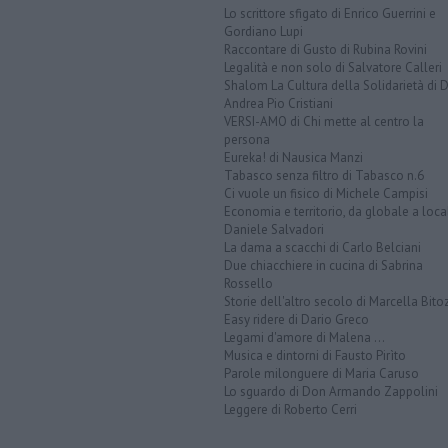
Lo scrittore sfigato di Enrico Guerrini e
Gordiano Lupi
Raccontare di Gusto di Rubina Rovini
Legalità e non solo di Salvatore Calleri
Shalom La Cultura della Solidarietà di 
Andrea Pio Cristiani
VERSI-AMO di Chi mette al centro la
persona
Eureka! di Nausica Manzi
Tabasco senza filtro di Tabasco n.6
Ci vuole un fisico di Michele Campisi
Economia e territorio, da globale a loca
Daniele Salvadori
La dama a scacchi di Carlo Belciani
Due chiacchiere in cucina di Sabrina
Rossello
Storie dell'altro secolo di Marcella Bito
Easy ridere di Dario Greco
Legami d'amore di Malena ...
Musica e dintorni di Fausto Pirìto
Parole milonguere di Maria Caruso
Lo sguardo di Don Armando Zappolini
Leggere di Roberto Cerri