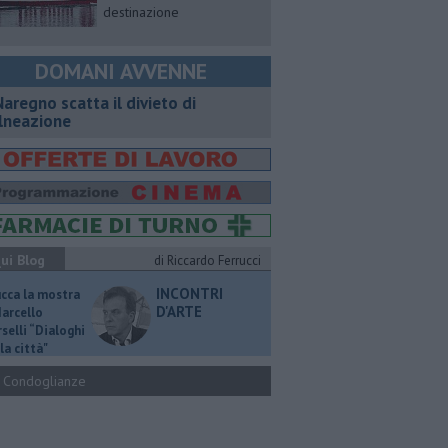
destinazione
DOMANI AVVENNE
Naregno scatta il divieto di
lneazione
ui Blog
di Riccardo Ferrucci
INCONTRI
ucca la mostra
D'ARTE
Marcello
selli “Dialoghi
la città"
Condoglianze