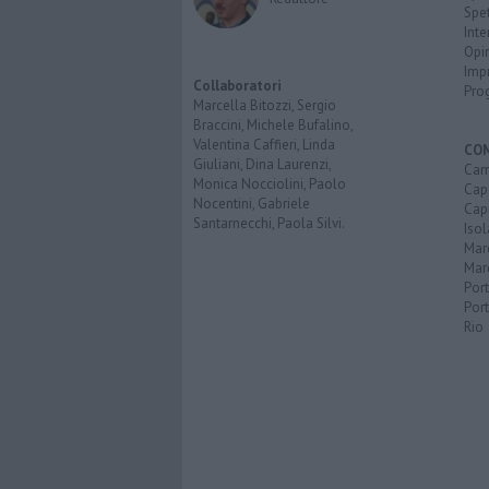
Spet
Inte
Opi
Imp
Collaboratori
Pro
Marcella Bitozzi, Sergio
Braccini, Michele Bufalino,
Valentina Caffieri, Linda
CO
Giuliani, Dina Laurenzi,
Cam
Monica Nocciolini, Paolo
Capo
Nocentini, Gabriele
Capr
Santarnecchi, Paola Silvi.
Isol
Mar
Mar
Por
Port
Rio