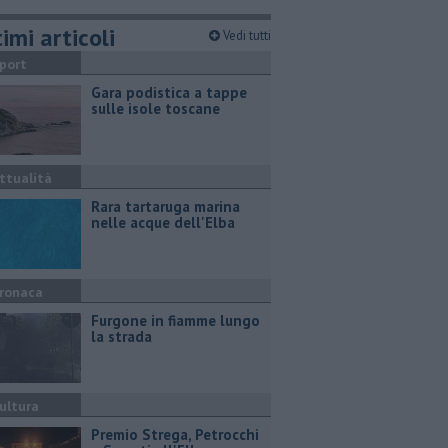
imi articoli
Vedi tutti
port
Gara podistica a tappe
sulle isole toscane
ttualità
Rara tartaruga marina
nelle acque dell'Elba
ronaca
Furgone in fiamme lungo
la strada
ultura
Premio Strega, Petrocchi