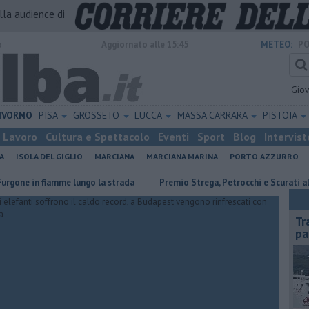
alla audience di
o
Aggiornato alle 15:45
METEO:
PO
Gio
IVORNO
PISA
GROSSETO
LUCCA
MASSA CARRARA
PISTOIA
Lavoro
Cultura e Spettacolo
Eventi
Sport
Blog
Intervist
A
ISOLA DEL GIGLIO
MARCIANA
MARCIANA MARINA
PORTO AZZURRO
n fiamme lungo la strada
Premio Strega, Petrocchi e Scurati all'Elba
Tr
pa