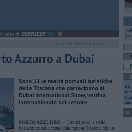
A 
ba
SABATO
12 MARZO 2022
ORE 15:22
rto Azzurro a Dubai
Q
Sono 11 le realtà portuali turistiche
della Toscana che partecipano al
A L
di 
Dubai International Show, vetrina
Scar
internazionale del settore
con 
QUI
PORTO AZZURRO —
Undici sono le stelle
posizionate sulla costa della regione Toscana che in