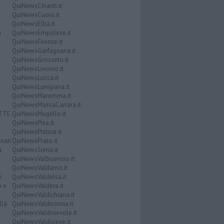
QuiNewsChianti.it
QuiNewsCuoio.it
QuiNewsElba.it
i
QuiNewsEmpolese.it
QuiNewsFirenze.it
QuiNewsGarfagnana.it
QuiNewsGrosseto.it
QuiNewsLivorno.it
QuiNewsLucca.it
QuiNewsLunigiana.it
QuiNewsMaremma.it
QuiNewsMassaCarrara.it
ATTE
QuiNewsMugello.it
QuiNewsPisa.it
QuiNewsPistoia.it
nari
QuiNewsPrato.it
a
QuiNewsSiena.it
QuiNewsValbisenzio.it
QuiNewsValdarno.it
i
QuiNewsValdelsa.it
o e
QuiNewsValdera.it
QuiNewsValdichiana.it
lla
QuiNewsValdicornia.it
QuiNewsValdinievole.it
QuiNewsValdisieve.it