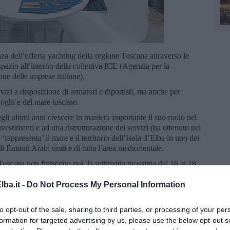
za dell’offerta yachting della regione Toscana attraverso le
pazio all’interno della collettiva ICE (Agenzia per la
one delle imprese italiane).
izi a disposizione di armatori e diportisti, ma anche per
luoghi e del mare toscano.
li ultimi anni crescere in maniera importante il suo ruolo nel
nvestimenti e ad una ristrutturazione dei servizi (ha ottenuto nel
appresenta’ il mare e il territorio dell’Isola d’Elba in uno dei
li Emirati Arabi uniti e di tutta l’area mediorientale.
Toscana non finiscono qui, la settimana prossima dal 16 al 18
g Aftersales and Refit Experience) a Viareggio, uno dei
eparazione della imminente stagione 2022.
ba.it -
Do Not Process My Personal Information
arte Consorzio: Marina Cala dé Medici, Porto di Pisa, Lusben
 srl, Marina Arcipelago Toscano, Viareggio Porto 2020, Porta a
to opt-out of the sale, sharing to third parties, or processing of your per
cole, Lusben Viareggio.
formation for targeted advertising by us, please use the below opt-out s