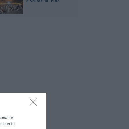
e Scurati all'Elba
sonal or
ection to