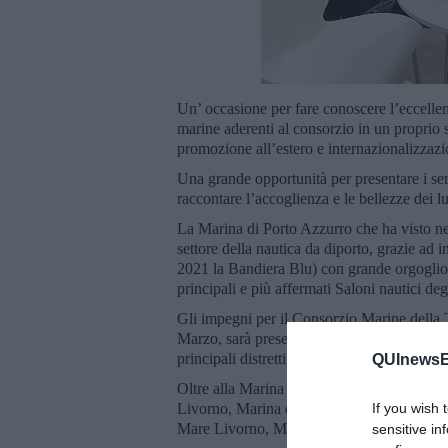
Un’ occasione per fare conoscere l’eccellen
marine aderenti al consorzio in un proprio s
promozione all’estero e internazionalizzazi
Una grande opportunità per presentare i serv
raccontare l’accoglienza e le bellezze dei 
La Marina di Porto Azzurro che ha visto neg
settore della nautica da diporto, grazie ad i
2021 la Bandiera Blu) con grande orgoglio ‘r
principali e più affermati Saloni nautici deg
Gli impegni per il Consorzio Marine della 
Marzo, sarà presente anche a Yare (Yachtin
principali distretti nautici mondiale, in pr
QUInewsEl
Oltre alla Marina di Porto Azzurro fanno p
Livorno, Marina di Salivoli, Yacht Brokers
If you wish 
Mare Livorno, Marina dei Presidi Porto Er
sensitive in