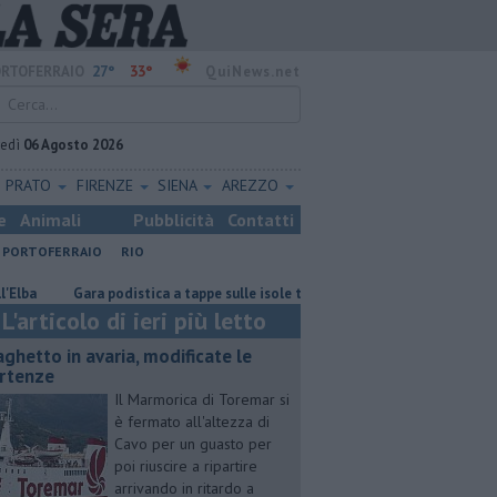
27°
33°
RTOFERRAIO
QuiNews.net
vedì
06 Agosto 2026
PRATO
FIRENZE
SIENA
AREZZO
e
Animali
Pubblicità
Contatti
PORTOFERRAIO
RIO
Gara podistica a tappe sulle isole toscane
Rara tartaruga marina nel
L'articolo di ieri più letto
aghetto in avaria, modificate le
rtenze
Il Marmorica di Toremar si
è fermato all'altezza di
Cavo per un guasto per
poi riuscire a ripartire
arrivando in ritardo a