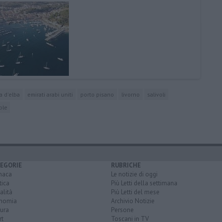
la d'elba
emirati arabi uniti
porto pisano
livorno
salivoli
ole
EGORIE
RUBRICHE
naca
Le notizie di oggi
tica
Più Letti della settimana
alità
Più Letti del mese
nomia
Archivio Notizie
ura
Persone
rt
Toscani in TV