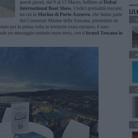
questi giorni, dal 9 al 13 Marzo, brillano al
Dubai
International Boat Show.
Undici portualità toscane,
Ult
tra cui la
Marina di Porto Azzurro
, che fanno parte
S
del Consorzio Marine della Toscana, presieduto da
dato per la prima volta in territorio extra europeo, è nato
onale un messaggio unitario mare-terra, con il
brand Toscana in
A
C
C