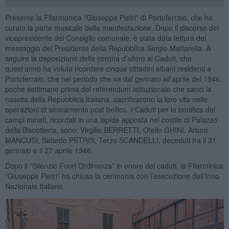
Presente la Filarmonica “Giuseppe Pietri” di Portoferraio, che ha
curato la parte musicale della manifestazione. Dopo il discorso del
vicepresidente del Consiglio comunale, è stata data lettura del
messaggio del Presidente della Repubblica Sergio Mattarella. A
seguire la deposizione della corona d’alloro ai Caduti, che
quest’anno ha voluto ricordare cinque cittadini elbani residenti a
Portoferraio, che nel periodo che va dal gennaio all’aprile del 1946,
poche settimane prima del referendum istituzionale che sancì la
nascita della Repubblica Italiana, sacrificarono la loro vita nelle
operazioni di sminamento post bellico. I Caduti per la bonifica dei
campi minati, ricordati in una lapide apposta nel costile di Palazzo
della Biscotteria, sono: Virgilio BERRETTI, Otello GHINI, Arturo
MANCUSI, Salardo PETRIS, Terzo SCANDELLI, deceduti fra il 31
gennaio e il 27 aprile 1946.
Dopo il “Silenzio Fuori Ordinanza” in onore dei caduti, la Filarminica
“Giuseppe Pietri” ha chiuso la cerimonia con l’esecuzione dell’Inno
Nazionale Italiano.