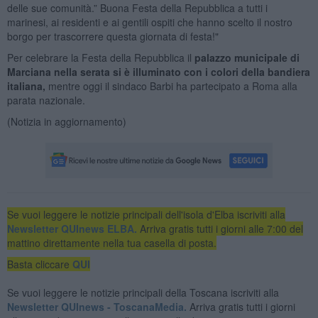
delle sue comunità.” Buona Festa della Repubblica a tutti i
marinesi, ai residenti e ai gentili ospiti che hanno scelto il nostro
borgo per trascorrere questa giornata di festa!"
Per celebrare la Festa della Repubblica il
palazzo municipale di
Marciana nella serata si è illuminato con i colori della bandiera
italiana,
mentre oggi il sindaco Barbi ha partecipato a Roma alla
parata nazionale.
(Notizia in aggiornamento)
Se vuoi leggere le notizie principali dell'isola d'Elba iscriviti alla
Newsletter QUInews ELBA.
Arriva gratis tutti i giorni alle 7:00 del
mattino direttamente nella tua casella di posta.
Basta cliccare
QUI
Se vuoi leggere le notizie principali della Toscana iscriviti alla
Newsletter QUInews - ToscanaMedia.
Arriva gratis tutti i giorni