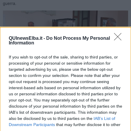
guerra.
QUInewsElba.it -
Do Not Process My Personal
Information
If you wish to opt-out of the sale, sharing to third parties, or
processing of your personal or sensitive information for
targeted advertising by us, please use the below opt-out
section to confirm your selection. Please note that after your
opt-out request is processed you may continue seeing
Celebrazioni a Porto Azzurro
interest-based ads based on personal information utilized by
us or personal information disclosed to third parties prior to
Alla presenza delle autorità civili e militari e dei rappresentanti delle
your opt-out. You may separately opt-out of the further
associazioni combattentistiche e d’Arma del territorio, il
sindaco
disclosure of your personal information by third parties on the
Maurizio Papi,
nel suo intervento, ha evidenziato il fatto che il
IAB’s list of downstream participants. This information may
referendum svoltosi 80 anni fa, con il voto alle donne, “è stato il
also be disclosed by us to third parties on the
IAB’s List of
primo importante passo del riconoscimento della parità di genere”,
Downstream Participants
that may further disclose it to other
ha ricordato coloro che hanno perso la vita per difendere gli ideali
third parties.