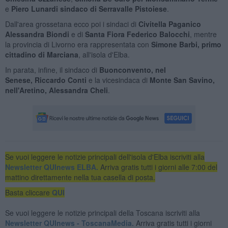
e
Piero Lunardi sindaco di Serravalle Pistoiese
.
Dall'area grossetana ecco poi i sindaci di
Civitella Paganico
Alessandra Biondi
e di
Santa Fiora Federico Balocchi
, mentre
la provincia di Livorno era rappresentata con
Simone Barbi, primo
cittadino di Marciana
, all'isola d'Elba.
In parata, infine, il sindaco di
Buonconvento, nel
Senese, Riccardo Conti
e la vicesindaca di
Monte San Savino,
nell'Aretino, Alessandra Cheli
.
Se vuoi leggere le notizie principali dell'isola d'Elba iscriviti alla
Newsletter QUInews ELBA.
Arriva gratis tutti i giorni alle 7:00 del
mattino direttamente nella tua casella di posta.
Basta cliccare
QUI
Se vuoi leggere le notizie principali della Toscana iscriviti alla
Newsletter QUInews - ToscanaMedia.
Arriva gratis tutti i giorni