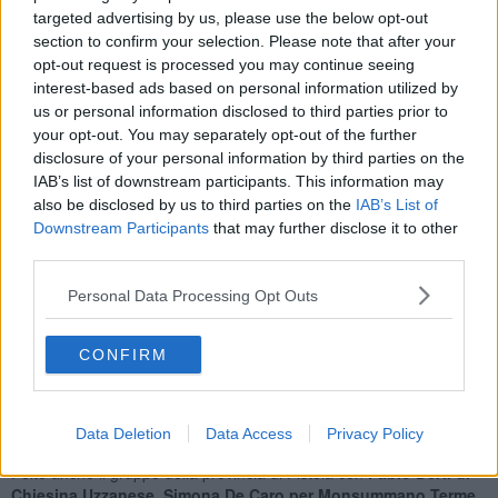
targeted advertising by us, please use the below opt-out
L'area pisana era presente con la sindaca di
Capannoli Arianna
section to confirm your selection. Please note that after your
Cecchini
e con i sindaci
David Bacci di Crespina Lorenzana
opt-out request is processed you may continue seeing
e
Roberto Giannoni per Santa Croce sull'Arno
.
interest-based ads based on personal information utilized by
us or personal information disclosed to third parties prior to
your opt-out. You may separately opt-out of the further
disclosure of your personal information by third parties on the
IAB’s list of downstream participants. This information may
also be disclosed by us to third parties on the
IAB’s List of
Downstream Participants
that may further disclose it to other
third parties.
Personal Data Processing Opt Outs
CONFIRM
Data Deletion
Data Access
Privacy Policy
I sindaci toscani pronti a sfilare ai Fori Imperiali
Folto anche il gruppo della provincia di Pistoia con
Fabio Berti di
Chiesina Uzzanese
,
Simona De Caro per Monsummano Terme