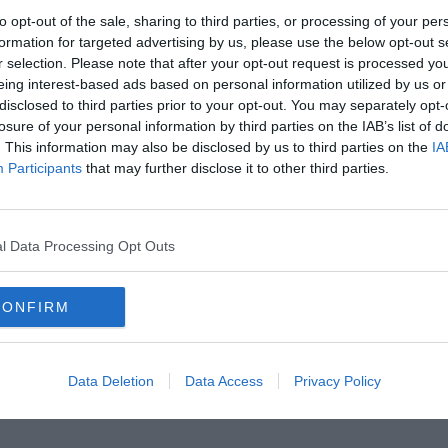
ettuare visite anche per i non residenti.
to opt-out of the sale, sharing to third parties, or processing of your per
formation for targeted advertising by us, please use the below opt-out s
r selection. Please note that after your opt-out request is processed y
eing interest-based ads based on personal information utilized by us or
0-
disclosed to third parties prior to your opt-out. You may separately opt-
losure of your personal information by third parties on the IAB’s list of
. This information may also be disclosed by us to third parties on the
IA
Participants
that may further disclose it to other third parties.
l Data Processing Opt Outs
la d'Elba iscriviti alla
Newsletter QUInews ELBA.
Arriva
CONFIRM
ettamente nella tua casella di posta.
Data Deletion
Data Access
Privacy Policy
oscana iscriviti alla
Newsletter QUInews - ToscanaMedia.
amente nella tua casella di posta.