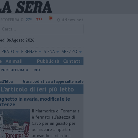
27°
33°
RTOFERRAIO
QuiNews.net
vedì
06 Agosto 2026
PRATO
FIRENZE
SIENA
AREZZO
e
Animali
Pubblicità
Contatti
PORTOFERRAIO
RIO
Gara podistica a tappe sulle isole toscane
Rara tartaruga marina nel
L'articolo di ieri più letto
aghetto in avaria, modificate le
rtenze
Il Marmorica di Toremar si
è fermato all'altezza di
Cavo per un guasto per
poi riuscire a ripartire
arrivando in ritardo a