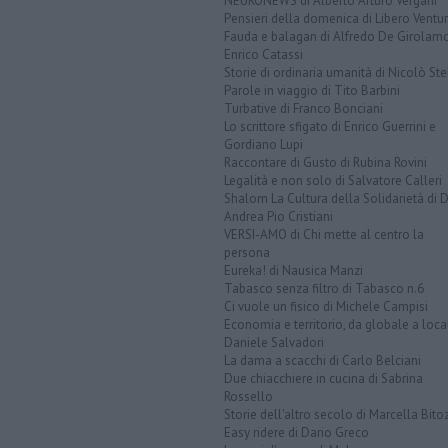
NEURONEWS di Alberto Arturo Vergani
Pensieri della domenica di Libero Ventur
Fauda e balagan di Alfredo De Girolam
Enrico Catassi
Storie di ordinaria umanità di Nicolò Ste
Parole in viaggio di Tito Barbini
Turbative di Franco Bonciani
Lo scrittore sfigato di Enrico Guerrini e
Gordiano Lupi
Raccontare di Gusto di Rubina Rovini
Legalità e non solo di Salvatore Calleri
Shalom La Cultura della Solidarietà di 
Andrea Pio Cristiani
VERSI-AMO di Chi mette al centro la
persona
Eureka! di Nausica Manzi
Tabasco senza filtro di Tabasco n.6
Ci vuole un fisico di Michele Campisi
Economia e territorio, da globale a loca
Daniele Salvadori
La dama a scacchi di Carlo Belciani
Due chiacchiere in cucina di Sabrina
Rossello
Storie dell'altro secolo di Marcella Bito
Easy ridere di Dario Greco