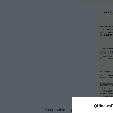
QUInewsEl
Sono inoltre disponibili in pdf, come alle