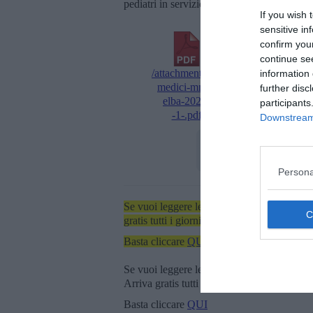
pediatri in servizio all'Elba che possono eff
If you wish 
sensitive in
confirm you
continue se
/attachments/5/0/50-
/attachments/9/0/9
information 
medici-mmg-
pediatri-libera-
further disc
elba-2026-
scelta-elba-
participants
-1-.pdf
2026.pdf
Downstream 
Persona
Se vuoi leggere le notizie principali dell'iso
gratis tutti i giorni alle 7:00 del mattino dir
Basta cliccare
QUI
Se vuoi leggere le notizie principali della T
Arriva gratis tutti i giorni alle 20:00 dirett
Basta cliccare
QUI