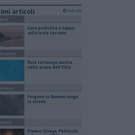
imi articoli
Vedi tutti
port
Gara podistica a tappe
sulle isole toscane
ttualità
Rara tartaruga marina
nelle acque dell'Elba
ronaca
Furgone in fiamme lungo
la strada
ultura
Premio Strega, Petrocchi