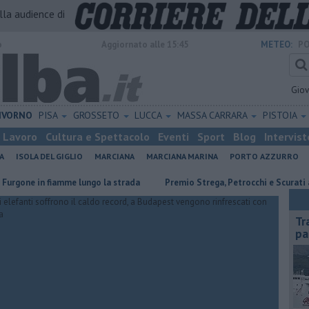
alla audience di
o
Aggiornato alle 15:45
METEO:
PO
Gio
IVORNO
PISA
GROSSETO
LUCCA
MASSA CARRARA
PISTOIA
Lavoro
Cultura e Spettacolo
Eventi
Sport
Blog
Intervist
A
ISOLA DEL GIGLIO
MARCIANA
MARCIANA MARINA
PORTO AZZURRO
n fiamme lungo la strada
Premio Strega, Petrocchi e Scurati all'Elba
Tr
pa