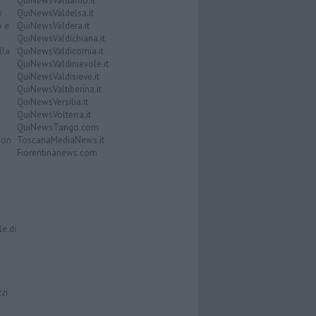
QuiNewsValdarno.it
i
QuiNewsValdelsa.it
o e
QuiNewsValdera.it
QuiNewsValdichiana.it
lla
QuiNewsValdicornia.it
QuiNewsValdinievole.it
QuiNewsValdisieve.it
QuiNewsValtiberina.it
QuiNewsVersilia.it
QuiNewsVolterra.it
QuiNewsTango.com
Don
ToscanaMediaNews.it
Fiorentinanews.com
le di
zzi