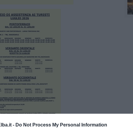
ba.it -
Do Not Process My Personal Information
gati in fondo all'articolo, i nomi e i recapiti dei medici e dei