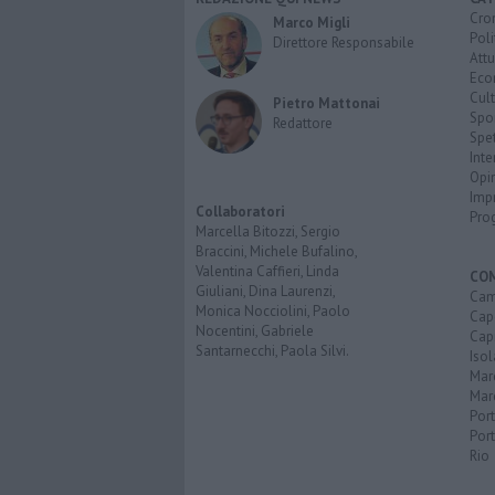
Cro
Marco Migli
Poli
Direttore Responsabile
Attu
Eco
Cult
Pietro Mattonai
Spo
Redattore
Spet
Inte
Opi
Imp
Collaboratori
Pro
Marcella Bitozzi, Sergio
Braccini, Michele Bufalino,
Valentina Caffieri, Linda
CO
Giuliani, Dina Laurenzi,
Cam
Monica Nocciolini, Paolo
Capo
Nocentini, Gabriele
Capr
Santarnecchi, Paola Silvi.
Isol
Mar
Mar
Por
Port
Rio