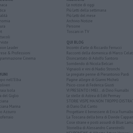
naca
Le notizie di oggi
tica
Più Letti della settimana
alità
Più Letti del mese
nomia
Archivio Notizie
ura
Persone
rt
Toscani in TV
tacoli
rviste
QUI BLOG
nion Leader
Incontri d'arte di Riccardo Ferrucci
rese & Professioni
Racconti della domenica di Marco Celat
grammazione Cinema
Disincantato di Adolfo Santoro
Sorridendo di Nicola Belcari
Vignaioli e vini di Nadio Stronchi
MUNI
Le pregiate penne di Pierantonio Pardi
po nell'Elba
Pagine allegre di Gianni Micheli
liveri
Psico-cose di Federica Giusti
aia Isola
VI PRESENTO I MIEI... di Dino Fiumalbi
a del Giglio
Le stelle di Astrea di Edit Permay
ciana
STORIE VISPE MA NON TROPPO DISTR
ciana Marina
di Dario Dal Canto
to Azzurro
Progettare il benessere di Erica Fiumalbi
oferraio
La Toscana della birra di Davide Cappan
Cose strane e posti assurdi di Blue Lam
Storielba di Alessandro Canestrelli