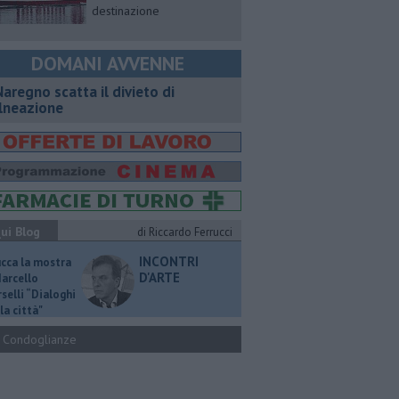
destinazione
DOMANI AVVENNE
Naregno scatta il divieto di
lneazione
ui Blog
di Riccardo Ferrucci
INCONTRI
ucca la mostra
D'ARTE
Marcello
selli “Dialoghi
la città"
Condoglianze