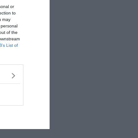
sonal or
ection to
ou may
 personal
out of the
 downstream
B’s List of