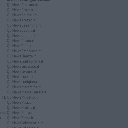
QuiNewsAbetone.it
QuiNewsAmiata.it
QuiNewsAnimali.it
QuiNewsArezzo.it
QuiNewsCasentino.it
QuiNewsCecina.it
QuiNewsChianti.it
QuiNewsCuoio.it
QuiNewsElba.it
i
QuiNewsEmpolese.it
QuiNewsFirenze.it
QuiNewsGarfagnana.it
QuiNewsGrosseto.it
QuiNewsLivorno.it
QuiNewsLucca.it
QuiNewsLunigiana.it
QuiNewsMaremma.it
QuiNewsMassaCarrara.it
ATTE
QuiNewsMugello.it
QuiNewsPisa.it
QuiNewsPistoia.it
nari
QuiNewsPrato.it
a
QuiNewsSiena.it
QuiNewsValbisenzio.it