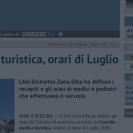
A 
ba
MERCOLEDÌ
01 LUGLIO 2026
ORE 06:15
uristica, orari di Luglio
Q
L'Asl Distretto Zona Elba ha diffuso i
recapiti e gli orari di medici e pediatri
A L
di 
che effettuano il servizio
Scar
con 
QUI
ISOLA D'ELBA —
L'Asl Zona Elba ha diffuso gli
orari del Servizio di assistenza ai turisti, la
Guardia
medica turistica
, relativi al mese di Luglio 2026.