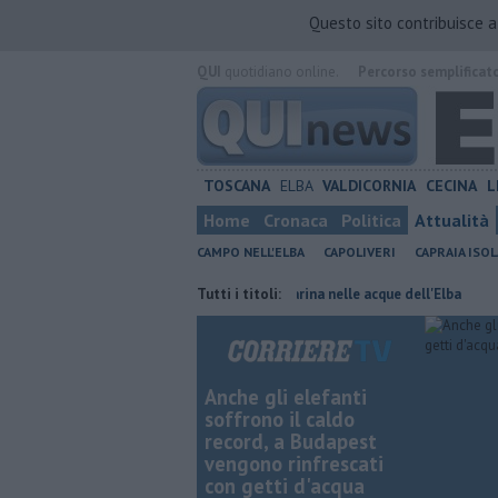
Questo sito contribuisce 
QUI
quotidiano online.
Percorso semplificat
TOSCANA
ELBA
VALDICORNIA
CECINA
L
Home
Cronaca
Politica
Attualità
CAMPO NELL'ELBA
CAPOLIVERI
CAPRAIA ISOL
ole toscane
Rara tartaruga marina nelle acque dell'Elba
Tutti i titoli:
Furgone i
Anche gli elefanti
soffrono il caldo
record, a Budapest
vengono rinfrescati
con getti d'acqua