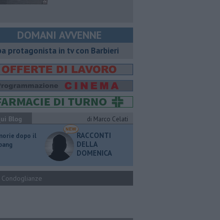
DOMANI AVVENNE
ba protagonista in tv con Barbieri
ui Blog
di Marco Celati
RACCONTI
orie dopo il
DELLA
 bang
DOMENICA
Condoglianze