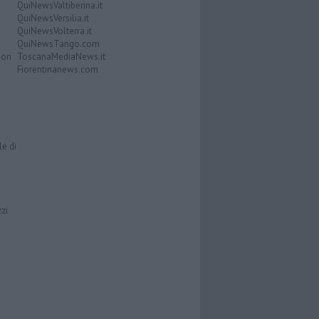
QuiNewsValtiberina.it
QuiNewsVersilia.it
QuiNewsVolterra.it
QuiNewsTango.com
Don
ToscanaMediaNews.it
Fiorentinanews.com
le di
zzi