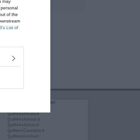
ou may
 personal
out of the
 downstream
B’s List of
IL NETWORK QuiNews.net
QuiNewsAbetone.it
QuiNewsAmiata.it
QuiNewsAnimali.it
QuiNewsArezzo.it
QuiNewsCasentino.it
QuiNewsCecina.it