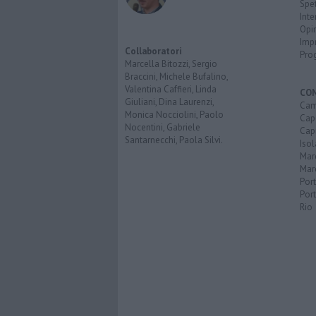
Spet
Inte
Opi
Imp
Collaboratori
Pro
Marcella Bitozzi, Sergio
Braccini, Michele Bufalino,
Valentina Caffieri, Linda
CO
Giuliani, Dina Laurenzi,
Cam
Monica Nocciolini, Paolo
Capo
Nocentini, Gabriele
Capr
Santarnecchi, Paola Silvi.
Isol
Mar
Mar
Por
Port
Rio