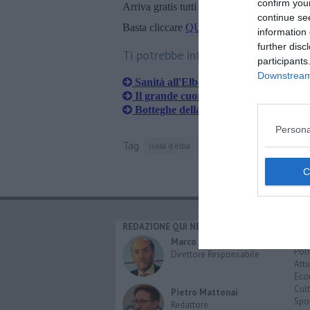
confirm you
Arriva gratis tutti i giorni alle 20:00 dirett
continue se
Basta cliccare
QUI
information 
further disc
Ti potrebbe interessare anche:
participants
Downstream 
Sanità all'Elba, servizi potenziati da 
Il grande cuore di Luciana,622mila eu
Botteghe della salute, più servizi di p
Persona
Tag
isola d'elba
legambiente
arcipelago to
REDAZIONE QUI NEWS
CAT
Cro
Marco Migli
Poli
Direttore Responsabile
Attu
Eco
Cult
Pietro Mattonai
Spo
Redattore