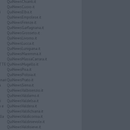
QuiNewsChianti.it
QuiNewsCuoio.it
i
QuiNewsElba.it
QuiNewsEmpolese.it
QuiNewsFirenze.it
QuiNewsGarfagnana.it
QuiNewsGrosseto.it
QuiNewsLivorno.it
QuiNewsLucca.it
QuiNewsLunigiana.it
QuiNewsMaremma.it
QuiNewsMassaCarrara.it
ATTE
QuiNewsMugello.it
QuiNewsPisa.it
QuiNewsPistoia.it
nari
QuiNewsPrato.it
a
QuiNewsSiena.it
QuiNewsValbisenzio.it
QuiNewsValdarno.it
i
QuiNewsValdelsa.it
o e
QuiNewsValdera.it
QuiNewsValdichiana.it
lla
QuiNewsValdicornia.it
QuiNewsValdinievole.it
QuiNewsValdisieve.it