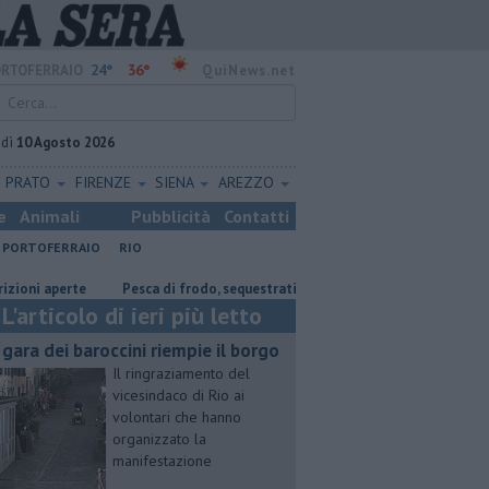
24°
36°
RTOFERRAIO
QuiNews.net
edì
10 Agosto 2026
PRATO
FIRENZE
SIENA
AREZZO
e
Animali
Pubblicità
Contatti
PORTOFERRAIO
RIO
 aperte
Pesca di frodo, sequestrati 21 chilometri di reti
La gara de
L'articolo di ieri più letto
 gara dei baroccini riempie il borgo
Il ringraziamento del
vicesindaco di Rio ai
volontari che hanno
organizzato la
manifestazione