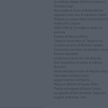
Lo scrittore sfigato di Enrico Guerrini e
Gordiano Lupi
Raccontare di Gusto di Rubina Rovini
Legalità e non solo di Salvatore Calleri
Shalom La Cultura della Solidarietà di 
Andrea Pio Cristiani
VERSI-AMO di Chi mette al centro la
persona
Eureka! di Nausica Manzi
Tabasco senza filtro di Tabasco n.6
Ci vuole un fisico di Michele Campisi
Economia e territorio, da globale a loca
Daniele Salvadori
La dama a scacchi di Carlo Belciani
Due chiacchiere in cucina di Sabrina
Rossello
Storie dell'altro secolo di Marcella Bito
Easy ridere di Dario Greco
Legami d'amore di Malena ...
Musica e dintorni di Fausto Pirìto
Parole milonguere di Maria Caruso
Lo sguardo di Don Armando Zappolini
Leggere di Roberto Cerri