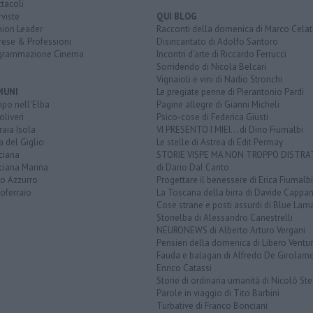
tacoli
rviste
QUI BLOG
nion Leader
Racconti della domenica di Marco Celat
rese & Professioni
Disincantato di Adolfo Santoro
grammazione Cinema
Incontri d'arte di Riccardo Ferrucci
Sorridendo di Nicola Belcari
Vignaioli e vini di Nadio Stronchi
MUNI
Le pregiate penne di Pierantonio Pardi
po nell'Elba
Pagine allegre di Gianni Micheli
liveri
Psico-cose di Federica Giusti
aia Isola
VI PRESENTO I MIEI... di Dino Fiumalbi
a del Giglio
Le stelle di Astrea di Edit Permay
ciana
STORIE VISPE MA NON TROPPO DISTR
ciana Marina
di Dario Dal Canto
to Azzurro
Progettare il benessere di Erica Fiumalbi
oferraio
La Toscana della birra di Davide Cappan
Cose strane e posti assurdi di Blue Lam
Storielba di Alessandro Canestrelli
NEURONEWS di Alberto Arturo Vergani
Pensieri della domenica di Libero Ventur
Fauda e balagan di Alfredo De Girolam
Enrico Catassi
Storie di ordinaria umanità di Nicolò Ste
Parole in viaggio di Tito Barbini
Turbative di Franco Bonciani