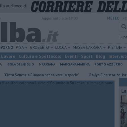
alla audience di
o
Aggiornato alle 18:00
METEO:
PO
Lun
IVORNO
PISA
GROSSETO
LUCCA
MASSA CARRARA
PISTOIA
Lavoro
Cultura e Spettacolo
Eventi
Sport
Blog
Intervist
A
ISOLA DEL GIGLIO
MARCIANA
MARCIANA MARINA
PORTO AZZURRO
a Senese a Pianosa per salvare la specie"
Rallye Elba storico, iscrizioni
La