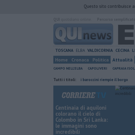
Questo sito contribuisce 
QUI
quotidiano online.
Percorso semplificat
TOSCANA
ELBA
VALDICORNIA
CECINA
L
Home
Cronaca
Politica
Attualità
CAMPO NELL'ELBA
CAPOLIVERI
CAPRAIA ISOL
i 21 chilometri di reti
La gara dei baroccini riempie il borgo
Tutti i titoli:
"Cint
Centinaia di aquiloni
colorano il cielo di
Colombo in Sri Lanka:
le immagini sono
incredibili