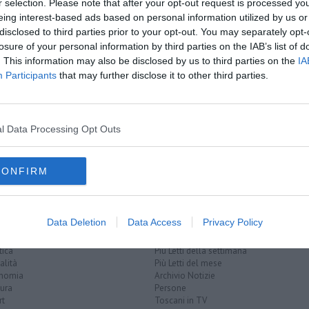
r selection. Please note that after your opt-out request is processed y
amente nella tua casella di posta.
eing interest-based ads based on personal information utilized by us or
disclosed to third parties prior to your opt-out. You may separately opt-
losure of your personal information by third parties on the IAB’s list of
. This information may also be disclosed by us to third parties on the
IA
Participants
that may further disclose it to other third parties.
Luglio
ro l'ospedale
rossimità
l Data Processing Opt Outs
scano
portoferraio
campo nell'elba
CONFIRM
Data Deletion
Data Access
Privacy Policy
EGORIE
RUBRICHE
naca
Le notizie di oggi
tica
Più Letti della settimana
alità
Più Letti del mese
nomia
Archivio Notizie
ura
Persone
rt
Toscani in TV