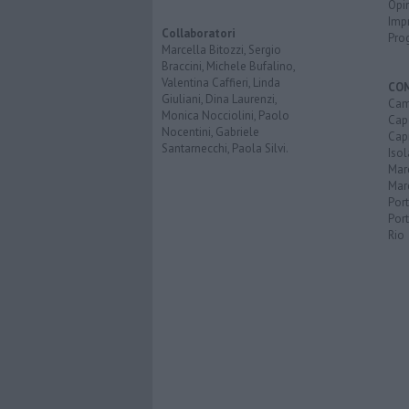
Opi
Imp
Collaboratori
Pro
Marcella Bitozzi, Sergio
Braccini, Michele Bufalino,
Valentina Caffieri, Linda
CO
Giuliani, Dina Laurenzi,
Cam
Monica Nocciolini, Paolo
Capo
Nocentini, Gabriele
Capr
Santarnecchi, Paola Silvi.
Isol
Mar
Mar
Por
Port
Rio