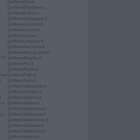
QuiNewsElba.it
QuiNewsEmpolese.it
i
QuiNewsFirenze.it
QuiNewsGarfagnana.it
QuiNewsGrosseto.it
QuiNewsLivorno.it
QuiNewsLucca.it
QuiNewsLunigiana.it
QuiNewsMaremma.it
QuiNewsMassaCarrara.it
ATTE
QuiNewsMugello.it
QuiNewsPisa.it
QuiNewsPistoia.it
nari
QuiNewsPrato.it
a
QuiNewsSiena.it
QuiNewsValbisenzio.it
QuiNewsValdarno.it
i
QuiNewsValdelsa.it
o e
QuiNewsValdera.it
QuiNewsValdichiana.it
lla
QuiNewsValdicornia.it
QuiNewsValdinievole.it
QuiNewsValdisieve.it
QuiNewsValtiberina.it
QuiNewsVersilia.it