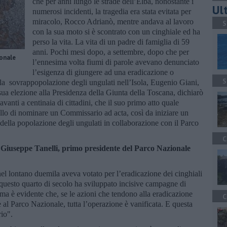
che per anni lungo le strade dell’Elba, nonostante i
Ult
numerosi incidenti, la tragedia era stata evitata per
miracolo, Rocco Adrianò, mentre andava al lavoro
S
con la sua moto si è scontrato con un cinghiale ed ha
perso la vita. La vita di un padre di famiglia di 59
anni. Pochi mesi dopo, a settembre, dopo che per
ionale
l’ennesima volta fiumi di parole avevano denunciato
l’esigenza di giungere ad una eradicazione o
S
a sovrappopolazione degli ungulati nell’Isola, Eugenio Giani,
ua elezione alla Presidenza della Giunta della Toscana, dichiarò
anti a centinaia di cittadini, che il suo primo atto quale
llo di nominare un Commissario ad acta, così da iniziare un
della popolazione degli ungulati in collaborazione con il Parco
C
e
Giuseppe Tanelli, primo presidente del Parco Nazionale
nel lontano duemila aveva votato per l’eradicazione dei cinghiali
n questo quarto di secolo ha sviluppato incisive campagne di
 ma è evidente che, se le azioni che tendono alla eradicazione
C
al Parco Nazionale, tutta l’operazione è vanificata. E questa
io".