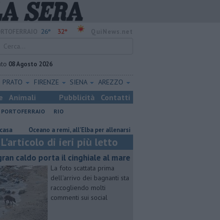
26°
32°
RTOFERRAIO
QuiNews.net
ato
08 Agosto 2026
PRATO
FIRENZE
SIENA
AREZZO
e
Animali
Pubblicità
Contatti
PORTOFERRAIO
RIO
Oceano a remi, all'Elba per allenarsi
Mola, "troppi rifiuti e barche sulla
L'articolo di ieri più letto
 gran caldo porta il cinghiale al mare
La foto scattata prima
dell'arrivo dei bagnanti sta
raccogliendo molti
commenti sui social