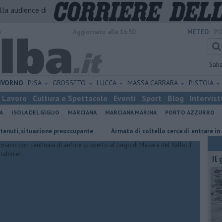
alla audience di
o
Aggiornato alle 16:50
METEO:
PO
Sab
IVORNO
PISA
GROSSETO
LUCCA
MASSA CARRARA
PISTOIA
Lavoro
Cultura e Spettacolo
Eventi
Sport
Blog
Intervist
A
ISOLA DEL GIGLIO
MARCIANA
MARCIANA MARINA
PORTO AZZURRO
situazione preoccupante
Armato di coltello cerca di entrare in casa
Il