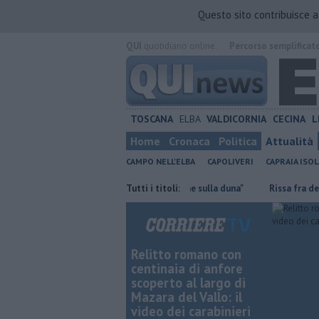
Questo sito contribuisce 
QUI
quotidiano online.
Percorso semplificat
TOSCANA
ELBA
VALDICORNIA
CECINA
L
Home
Cronaca
Politica
Attualità
CAMPO NELL'ELBA
CAPOLIVERI
CAPRAIA ISOL
arsi
Mola, "troppi rifiuti e barche sulla duna"
Tutti i titoli:
Rissa fra detenuti, 
Relitto romano con
centinaia di anfore
scoperto al largo di
Mazara del Vallo: il
video dei carabinieri