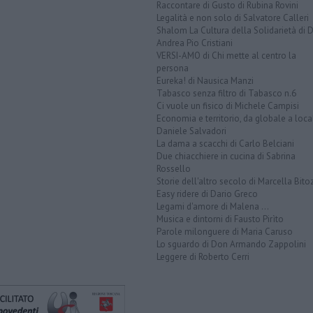
Raccontare di Gusto di Rubina Rovini
Legalità e non solo di Salvatore Calleri
Shalom La Cultura della Solidarietà di 
Andrea Pio Cristiani
VERSI-AMO di Chi mette al centro la
persona
Eureka! di Nausica Manzi
Tabasco senza filtro di Tabasco n.6
Ci vuole un fisico di Michele Campisi
Economia e territorio, da globale a loca
Daniele Salvadori
La dama a scacchi di Carlo Belciani
Due chiacchiere in cucina di Sabrina
Rossello
Storie dell'altro secolo di Marcella Bito
Easy ridere di Dario Greco
Legami d'amore di Malena ...
Musica e dintorni di Fausto Pirìto
Parole milonguere di Maria Caruso
Lo sguardo di Don Armando Zappolini
Leggere di Roberto Cerri