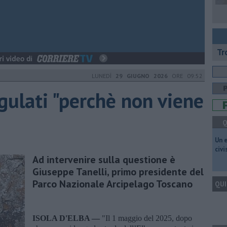
Tr
LUNEDÌ
29 GIUGNO 2026
ORE 09:52
ulati "perchè non viene
Q
​Un 
civ
Ad intervenire sulla questione è
Giuseppe Tanelli, primo presidente del
Parco Nazionale Arcipelago Toscano
QUI
ISOLA D'ELBA —
"Il 1 maggio del 2025, dopo