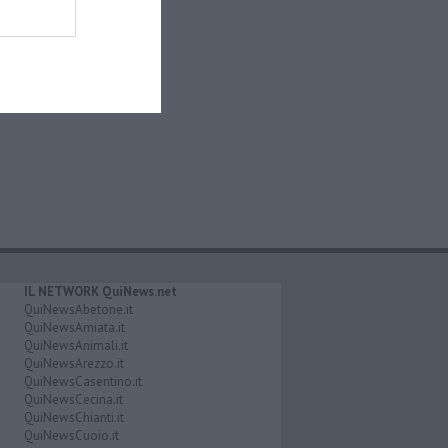
IL NETWORK QuiNews.net
QuiNewsAbetone.it
QuiNewsAmiata.it
QuiNewsAnimali.it
QuiNewsArezzo.it
QuiNewsCasentino.it
QuiNewsCecina.it
QuiNewsChianti.it
QuiNewsCuoio.it