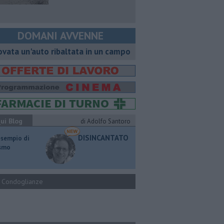
DOMANI AVVENNE
ovata un'auto ribaltata in un campo
ui Blog
di Adolfo Santoro
DISINCANTATO
esempio di
ismo
Condoglianze