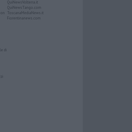
QuiNewsVolterra.it
QuiNewsTango.com
Don
ToscanaMediaNews.it
Fiorentinanews.com
le di
zzi