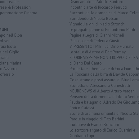
nion Leader
Disincantato di Adolfo Santoro
rese & Professioni
Incontri d'arte di Riccardo Ferrucci
grammazione Cinema
Racconti della domenica di Marco Celat
Sorridendo di Nicola Belcari
Vignaioli e vini di Nadio Stronchi
MUNI
Le pregiate penne di Pierantonio Pardi
po nell'Elba
Pagine allegre di Gianni Micheli
liveri
Psico-cose di Federica Giusti
aia Isola
VI PRESENTO I MIEI... di Dino Fiumalbi
a del Giglio
Le stelle di Astrea di Edit Permay
ciana
STORIE VISPE MA NON TROPPO DISTR
ciana Marina
di Dario Dal Canto
to Azzurro
Progettare il benessere di Erica Fiumalbi
oferraio
La Toscana della birra di Davide Cappan
Cose strane e posti assurdi di Blue Lam
Storielba di Alessandro Canestrelli
NEURONEWS di Alberto Arturo Vergani
Pensieri della domenica di Libero Ventur
Fauda e balagan di Alfredo De Girolam
Enrico Catassi
Storie di ordinaria umanità di Nicolò Ste
Parole in viaggio di Tito Barbini
Turbative di Franco Bonciani
Lo scrittore sfigato di Enrico Guerrini e
Gordiano Lupi