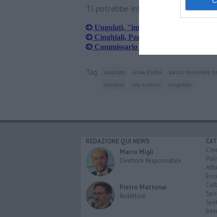
Ti potrebbe interessare anche:
Ungulati, "immobilismo vergognoso"
Cinghiali, Parco e il mito del Superc
Commissario ungulati, "Giani rispett
Tag
ungulati
isola d'elba
parco nazionale de
toscana
elly schlein
cinghiale
REDAZIONE QUI NEWS
CAT
Cro
Marco Migli
Poli
Direttore Responsabile
Attu
Eco
Cult
Pietro Mattonai
Spo
Redattore
Spet
Inte