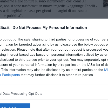
’ambiente e alle colture si sono incrementati così come gli
te, non si sono trasformati in nuove tragedie. - aggiunge Tanelli -
ssa di cinghiale rimasta per giorni ai margini di una strada
alute pubblica".
perché non è stato ancora nominato un Commissario? Quali
roprio che la Comunità elbana tutta, e i tanti italiani e stranieri
ba.it -
Do Not Process My Personal Information
 chiare e rapide, per tentare di uscire da una situazione che
clude Tanelli.
to opt-out of the sale, sharing to third parties, or processing of your per
formation for targeted advertising by us, please use the below opt-out s
r selection. Please note that after your opt-out request is processed y
eing interest-based ads based on personal information utilized by us or
disclosed to third parties prior to your opt-out. You may separately opt-
losure of your personal information by third parties on the IAB’s list of
la d'Elba iscriviti alla
Newsletter QUInews ELBA.
Arriva
. This information may also be disclosed by us to third parties on the
IA
ettamente nella tua casella di posta.
Participants
that may further disclose it to other third parties.
oscana iscriviti alla
Newsletter QUInews - ToscanaMedia.
l Data Processing Opt Outs
amente nella tua casella di posta.