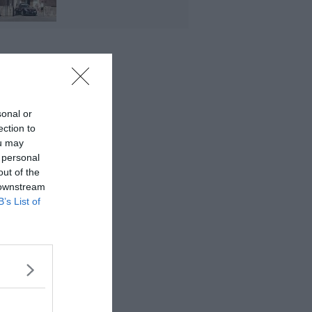
sonal or
ection to
ou may
 personal
out of the
 downstream
B’s List of