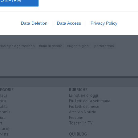
CONFIRM
Data Deletion
Data Access
Privacy Policy
ommissario
i la promessa"
ll'arcipelago toscano
fiumi di parole
eugenio giani
portoferraio
EGORIE
RUBRICHE
naca
Le notizie di oggi
tica
Più Letti della settimana
alità
Più Letti del mese
nomia
Archivio Notizie
ura
Persone
rt
Toscani in TV
tacoli
rviste
QUI BLOG