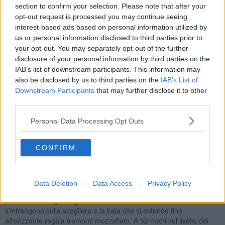
section to confirm your selection. Please note that after your
alimentata da una lampada alogena che emette tre lampi bianchi
opt-out request is processed you may continue seeing
ogni 14 secondi con una portata di 16 miglia marine.
interest-based ads based on personal information utilized by
us or personal information disclosed to third parties prior to
Capo Focardo
your opt-out. You may separately opt-out of the further
Costruito all’interno del Forte seicentesco spagnolo, il faro di Capo
Focardo capeggia sul noto paese di Porto Azzurro nonostante
disclosure of your personal information by third parties on the
sorga sul territorio capoliverese. Venne costruito nel 1848 per
IAB’s list of downstream participants. This information may
l’illuminazione del tratto costiero della baia e la sua torre spicca
also be disclosed by us to third parties on the
IAB’s List of
oltre 6 metri sopra le mura e 32 metri sul livello del mare.
Downstream Participants
that may further disclose it to other
Oggi elettrificato, vanta una luce bianca fissa con una portata di 16
third parties.
miglia nautiche. Il territorio intorno alla struttura difensiva ricorda
una piccola oasi naturale dove si possono respirare gli aromi della
Personal Data Processing Opt Outs
macchia mediterranea composta da lentisco, rosmarino, ginestra
spinosa, erica, caprifoglio e cisto. Qui è la natura, infatti, a dettarne
CONFIRM
i ritmi, i suoni, i colori e i silenzi.
Il faro di Punta Polveraia
Nel territorio comunale di Marciana, in cima all’abitato di Patresi, si
Data Deletion
Data Access
Privacy Policy
erge il faro di Punta Polveraia costruito per far luce sul canale di
Corsica. Un luogo magico caratterizzato dalle onde che
s’infrangono sulla scogliera e la baia che si estende fino
all’orizzonte regala tramonti mozzafiato. A 52 metri sul livello del