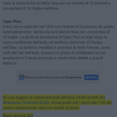
mare la lanterna ha un’ottica fissa con un periodo di 15 secondi e
una portata di 16 miglia marittime.
Capo Poro
Il faro venne costruito nel 1979 con l’intento di funzionare da subito
automaticamente. Vanta una luce bianca fissa con una portata di
16 miglia. La struttura semaforica di Capo Poro si erge lungo la
costa meridionale dell’Isola nel territorio comunale di Campo
nell’Elba. La lanterna metallica è provvista di lente Fresnel, come
molti altri fari dell’isola, questa è in grado di moltiplicare la luce
ampliandone il fascio luminoso e rendendolo visibile a grandi
distanze.
Se vuoi leggere le notizie principali dell'isola d'Elba iscriviti alla
Newsletter QUInews ELBA.
Arriva gratis tutti i giorni alle 7:00 del
mattino direttamente nella tua casella di posta.
Basta cliccare
QUI