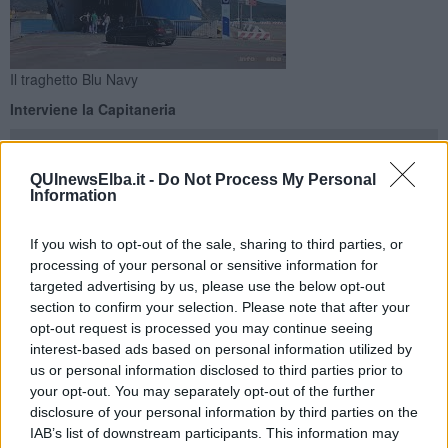
Il traghetto Blu Navy
Interviene la Capitaneria
QUInewsElba.it -
Do Not Process My Personal
Information
PORTOFERRAIO —
Incidente in banchina per il traghetto Blu Navy
If you wish to opt-out of the sale, sharing to third parties, or
Acciarello. Il fatto si è verificato poco dopo le 18 quando la nave
processing of your personal or sensitive information for
della compagnia elbana proveniente da Piombino era in arrivo sul
targeted advertising by us, please use the below opt-out
porto di Portoferraio all'Alto Fondale, proprio nel punto dove nella
section to confirm your selection. Please note that after your
giornata di ieri è avvenuto lo scontro fra due navi da crociera.
opt-out request is processed you may continue seeing
La Acciarello, in fase di attracco, è andata ad urtare il molo, finendo
interest-based ads based on personal information utilized by
con l'abbattere una colonnina antincendio e l'insegna portuale.
us or personal information disclosed to third parties prior to
your opt-out. You may separately opt-out of the further
Sul posto è intervenuta immediatamente la Guardia Costiera,
disclosure of your personal information by third parties on the
supportata anche dalla Polizia Municipale di Portoferraio, dai
IAB’s list of downstream participants. This information may
Carabinieri e dalla Polizia di Stato che è riuscita con una serie di