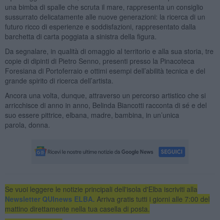
una bimba di spalle che scruta il mare, rappresenta un consiglio
sussurrato delicatamente alle nuove generazioni: la ricerca di un
futuro ricco di esperienze e soddisfazioni, rappresentato dalla
barchetta di carta poggiata a sinistra della figura.
Da segnalare, in qualità di omaggio al territorio e alla sua storia, tre
copie di dipinti di Pietro Senno, presenti presso la Pinacoteca
Foresiana di Portoferraio e ottimi esempi dell’abilità tecnica e del
grande spirito di ricerca dell’artista.
Ancora una volta, dunque, attraverso un percorso artistico che si
arricchisce di anno in anno, Belinda Biancotti racconta di sé e del
suo essere pittrice, elbana, madre, bambina, in un’unica
parola, donna.
Se vuoi leggere le notizie principali dell'isola d'Elba iscriviti alla
Newsletter QUInews ELBA.
Arriva gratis tutti i giorni alle 7:00 del
mattino direttamente nella tua casella di posta.