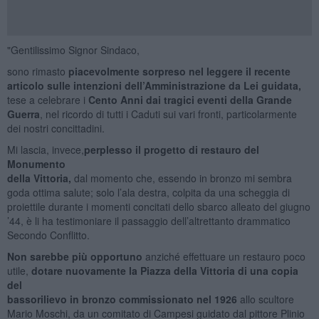
"Gentilissimo Signor Sindaco,
sono rimasto
piacevolmente sorpreso nel leggere il recente
articolo sulle intenzioni dell’Amministrazione da Lei guidata,
tese a celebrare i
Cento Anni dai tragici eventi della Grande
Guerra
, nel ricordo di tutti i Caduti sui vari fronti, particolarmente
dei nostri concittadini.
Mi lascia, invece,
perplesso il progetto di restauro del
Monumento
della Vittoria,
dal momento che, essendo in bronzo mi sembra
goda ottima salute; solo l’ala destra, colpita da una scheggia di
proiettile durante i momenti concitati dello sbarco alleato del giugno
’44, è li ha testimoniare il passaggio dell’altrettanto drammatico
Secondo Conflitto.
Non sarebbe più opportuno
anziché effettuare un restauro poco
utile,
dotare nuovamente la Piazza della Vittoria di una copia
del
bassorilievo in bronzo commissionato nel 1926
allo scultore
Mario Moschi, da un comitato di Campesi guidato dal pittore Plinio