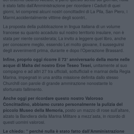
è stato fatto dall’Amministrazione per ricordare i Caduti di quei
giorni, ivi compresi alcuni nostri concittadini di La Pila, San Piero, i
Marmi,accidentalmente vittime degli scontri..
La proposta della pubblicazione in lingua italiana di un volume
francese su quanto accaduto sul nostro territorio insulare, non è
stata per niente considerata; La invito a leggere quel libro, anche
per conoscere meglio, essendo Lei molto giovane, il susseguirsi
degli avvenimenti prima, durante e dopo l’Operazione Brassard.
Infine, proprio oggi ricorre il 73° anniversario della morte nelle
acque di Malta del nostro Eroe Teseo Tesei,
unitamente al suo
compagno e ad altri 27 tra ufficiali, sottufficiali e marinai della Regia
Marina, impegnati in una ardita missione definita dallo stesso
Churchill con parole di grande ammirazione nonostante lo
sfortunato fallimento.
Anche oggi per ricordare questo nostro Valoroso
Concittadino, abbiamo curato personalmente la pulizia del
piccolo Museo della Memoria,
posto un mazzo di rose sull’altare,
alzato la Bandiera della Marina Militare a mezz’asta, in ricordo di
questi uomini valorosi.
Le chiedo: “ perché nulla è stato fatto dall’Amministrazione