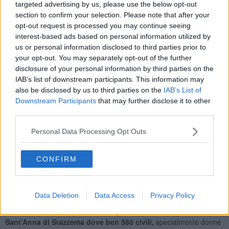
Mi riferisco ad esempio al fatto che in occasione della
"Festa della
targeted advertising by us, please use the below opt-out
Repubblica" del 2 giugno u.s., nessuna iniziativa è stata
section to confirm your selection. Please note that after your
promossa
opt-out request is processed you may continue seeing
dal Comune
, nessun corteo, nessuna corona al Monumento ai
interest-based ads based on personal information utilized by
quei Caduti che permisero, con il loro sacrificio, la reale nascita
us or personal information disclosed to third parties prior to
della Repubblica Italiana ?
your opt-out. You may separately opt-out of the further
Analogo stupore in occasione della
ricorrenza del 70°
disclosure of your personal information by third parties on the
Anniversario dello Sbarco Alleato da Lei liquidato con poche
IAB’s list of downstream participants. This information may
righe sui media locali,
asserendo che i tempi non sono ancora
also be disclosed by us to third parties on the
IAB’s List of
maturi, che gli avvenimenti non possono avere una visione di parte,
Downstream Participants
that may further disclose it to other
che la ferita è ancora aperta nonostante, mi preme aggiungere, i
third parties.
tentativi di incontro che si sono susseguiti negli anni scorsi, nella
sala consiliare a partire dal lontano 1994, in occasione del
Personal Data Processing Opt Outs
Centenario della nascita del Comune di Campo nell’Elba.
Concordo con Lei sul fatto che la ferita, in chi ha subito violenze, è
CONFIRM
ancora aperta e, aggiungo non si rimarginerà mai completamente
in chi l’ha subita, ma non capisco quali studi e quali esperti
dobbiamo ancora interrogare per farci capire che sono trascorsi 70
Data Deletion
Data Access
Privacy Policy
anni e che la guerra è comunque una grande atrocità.
Lei certo conosce quanto di tragico avvenne nel paese di
Sant’Anna di Stazzema dove ben 560 civili,
specialmente donne