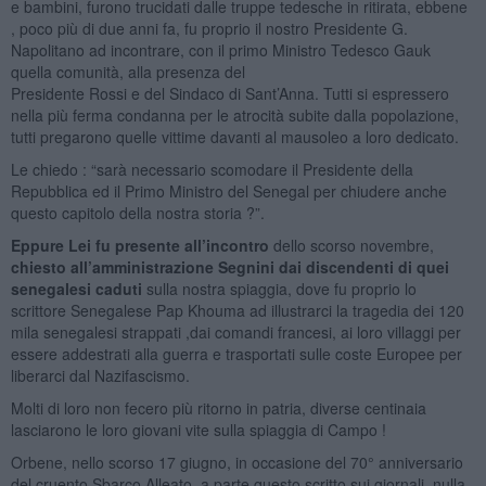
e bambini, furono trucidati dalle truppe tedesche in ritirata, ebbene
, poco più di due anni fa, fu proprio il nostro Presidente G.
Napolitano ad incontrare, con il primo Ministro Tedesco Gauk
quella comunità, alla presenza del
Presidente Rossi e del Sindaco di Sant’Anna. Tutti si espressero
nella più ferma condanna per le atrocità subite dalla popolazione,
tutti pregarono quelle vittime davanti al mausoleo a loro dedicato.
Le chiedo : “sarà necessario scomodare il Presidente della
Repubblica ed il Primo Ministro del Senegal per chiudere anche
questo capitolo della nostra storia ?”.
Eppure Lei fu presente all’incontro
dello scorso novembre,
chiesto all’amministrazione Segnini dai discendenti di quei
senegalesi caduti
sulla nostra spiaggia, dove fu proprio lo
scrittore Senegalese Pap Khouma ad illustrarci la tragedia dei 120
mila senegalesi strappati ,dai comandi francesi, ai loro villaggi per
essere addestrati alla guerra e trasportati sulle coste Europee per
liberarci dal Nazifascismo.
Molti di loro non fecero più ritorno in patria, diverse centinaia
lasciarono le loro giovani vite sulla spiaggia di Campo !
Orbene, nello scorso 17 giugno, in occasione del 70° anniversario
del cruento Sbarco Alleato, a parte questo scritto sui giornali, nulla