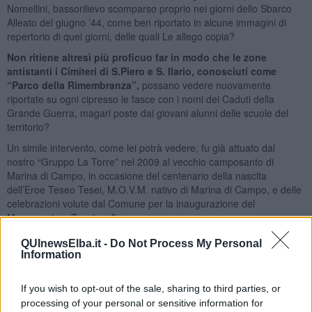
Nomellini, bassorilievo scomparso proprio nei giorni dello Sbarco
Alleato del giugno ’44, come ben riportato in alcune immagini di
repertorio di quei giorni, delle quali Le allego copia?
Non ritiene altresì più proficuo far in modo che le zone
antistanti i Cimiteri di S.Piero e S. Ilario, conosciuti come
“Parco della Rimembranza”,
possano vedere nuovamente
riportate su ogni cipresso le fasce con i nomi dei Caduti della
Grande Guerra, magari poste dai giovani alunni delle scuole del
territorio?
Un simile intervento, come lei potrà vedere, fu già attuato dal
nostro “Gruppo La Torre” nel 2009 al vecchio camposanto di
Marina di Campo, in occasione del centenario della nascita
dell’Eroe Teseo Tesei, M.O.V.M. nativo di Marina di Campo, e delle
celebrazioni volute dal Comune per la inaugurazione del
Monumento a Tesei, nella
Cappella della Memoria del vecchi Camposanto Monumentale.
QUInewsElba.it -
Do Not Process My Personal
Ma ritornando alla mia sorpresa poco sopra espressa,
non posso
Information
non chiederLe come mai i Caduti più recenti, Medaglie d’Oro
comprese, non vengono da Lei tenuti in alcuna
If you wish to opt-out of the sale, sharing to third parties, or
considerazione.
processing of your personal or sensitive information for