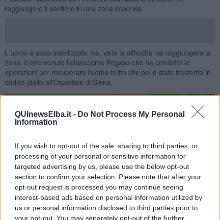
raggiungere il sentiero in una zona impervia.
L'uomo è stato stabilizzato ma, vista la difficoltà nel raggiungere la
zona, è intervenuto l'elisoccorso Pegaso che ha condotto le
operazioni per recuperare l'uomo ferito che poi è stato trasferito in
codice giallo all'Ospedale di Siena.
QUInewsElba.it -
Do Not Process My Personal
Information
If you wish to opt-out of the sale, sharing to third parties, or
processing of your personal or sensitive information for
targeted advertising by us, please use the below opt-out
section to confirm your selection. Please note that after your
opt-out request is processed you may continue seeing
interest-based ads based on personal information utilized by
us or personal information disclosed to third parties prior to
your opt-out. You may separately opt-out of the further