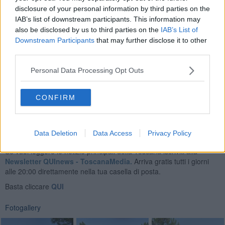
disclosure of your personal information by third parties on the
IAB’s list of downstream participants. This information may
also be disclosed by us to third parties on the
IAB’s List of
Downstream Participants
that may further disclose it to other
third parties.
Personal Data Processing Opt Outs
Se vuoi leggere le notizie principali dell'isola d'Elba iscriviti alla
CONFIRM
Newsletter QUInews ELBA.
Arriva gratis tutti i giorni alle 7:00 del
mattino direttamente nella tua casella di posta.
Basta cliccare
QUI
Data Deletion
Data Access
Privacy Policy
Se vuoi leggere le notizie principali della Toscana iscriviti alla
Newsletter QUInews - ToscanaMedia.
Arriva gratis tutti i giorni
alle 20:00 direttamente nella tua casella di posta.
Basta cliccare
QUI
Fotogallery