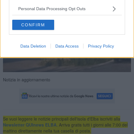
Personal Data Processing Opt Outs
CONFIRM
Data Deletion
Data Access
Privacy Policy
Notizia in aggiornamento
Se vuoi leggere le notizie principali dell'isola d'Elba iscriviti alla
Newsletter QUInews ELBA.
Arriva gratis tutti i giorni alle 7:00 del
mattino direttamente nella tua casella di posta.