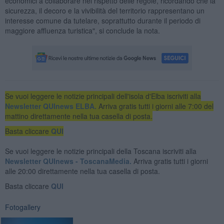
economici a collaborare nel rispetto delle regole, ricordando che la
sicurezza, il decoro e la vivibilità del territorio rappresentano un
interesse comune da tutelare, soprattutto durante il periodo di
maggiore affluenza turistica", si conclude la nota.
Se vuoi leggere le notizie principali dell'isola d'Elba iscriviti alla
Newsletter QUInews ELBA.
Arriva gratis tutti i giorni alle 7:00 del
mattino direttamente nella tua casella di posta.
Basta cliccare
QUI
Se vuoi leggere le notizie principali della Toscana iscriviti alla
Newsletter QUInews - ToscanaMedia.
Arriva gratis tutti i giorni
alle 20:00 direttamente nella tua casella di posta.
Basta cliccare
QUI
Fotogallery