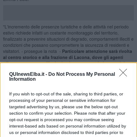
"L'incremento delle presenze turistiche e delle attività nel periodo
estivo richiede infatti un costante monitoraggio del territorio,
finalizzato a prevenire situazioni di degrado, comportamenti illeciti e
condizioni che possano compromettere la sicurezza di residenti e
visitatori. - prosegue la nota -
Particolare attenzione sarà rivolta
al centro storico e alla frazione di Lacona, dove gli agenti
effettueranno controlli mirati sul corretto conferimento dei
rifiuti e sul rispetto degli orari di esposizione previsti per il
QUInewsElba.it -
Do Not Process My Personal
servizio di raccolta
. Le verifiche interesseranno soprattutto il
Information
conferimento del vetro, al fine di evitare l'abbandono di bottiglie e
materiali potenzialmente pericolosi nelle ore serali e notturne.
Saranno inoltre
intensificati i controlli sulle occupazioni di
If you wish to opt-out of the sale, sharing to third parties, or
suolo pubblico da parte delle attività commerciali, dei pubblici
processing of your personal or sensitive information for
esercizi, dei bar, dei ristoranti e delle altre attività di
targeted advertising by us, please use the below opt-out
somministrazione
. Gli agenti verificheranno il rispetto delle
section to confirm your selection. Please note that after your
superfici autorizzate e delle prescrizioni contenute nelle concessioni
opt-out request is processed you may continue seeing
rilasciate dal Comune. Si ricorda che l'occupazione di spazi pubblici
interest-based ads based on personal information utilized by
oltre la metratura consentita costituisce una violazione
us or personal information disclosed to third parties prior to
amministrativa. In caso di reiterazione dell'infrazione, saranno