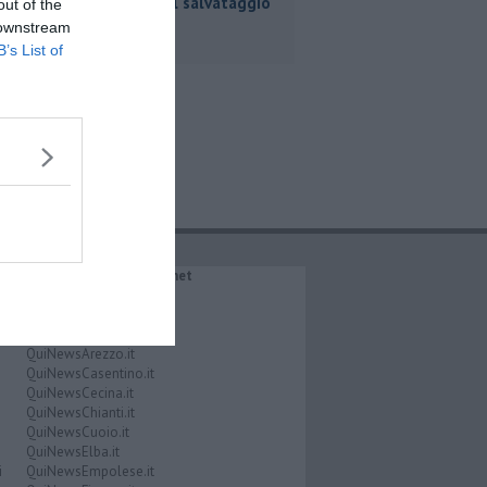
simulato il salvataggio
out of the
 downstream
B’s List of
IL NETWORK QuiNews.net
QuiNewsAbetone.it
QuiNewsAmiata.it
QuiNewsAnimali.it
QuiNewsArezzo.it
QuiNewsCasentino.it
QuiNewsCecina.it
QuiNewsChianti.it
QuiNewsCuoio.it
QuiNewsElba.it
i
QuiNewsEmpolese.it