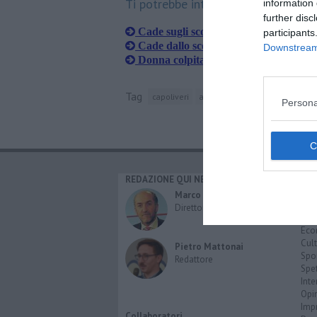
Ti potrebbe interessare anche:
information 
further disc
Cade sugli scogli di Fetovaia
participants
Cade dallo scooter, trasferito in eliso
Downstream 
Donna colpita da infarto, vola Pegaso
Tag
capoliveri
automedica
elisoccorso
po
Persona
REDAZIONE QUI NEWS
CAT
Cro
Marco Migli
Poli
Direttore Responsabile
Attu
Eco
Cult
Pietro Mattonai
Spo
Redattore
Spet
Inte
Opi
Imp
Collaboratori