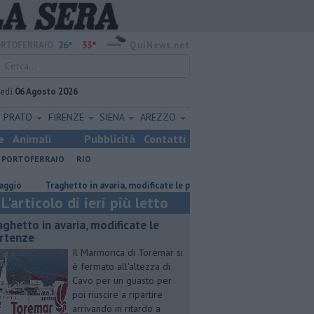
26°
33°
RTOFERRAIO
QuiNews.net
vedì
06 Agosto 2026
PRATO
FIRENZE
SIENA
AREZZO
e
Animali
Pubblicità
Contatti
PORTOFERRAIO
RIO
Traghetto in avaria, modificate le partenze
"Così il fosso strariper
L'articolo di ieri più letto
aghetto in avaria, modificate le
rtenze
Il Marmorica di Toremar si
è fermato all'altezza di
Cavo per un guasto per
poi riuscire a ripartire
arrivando in ritardo a