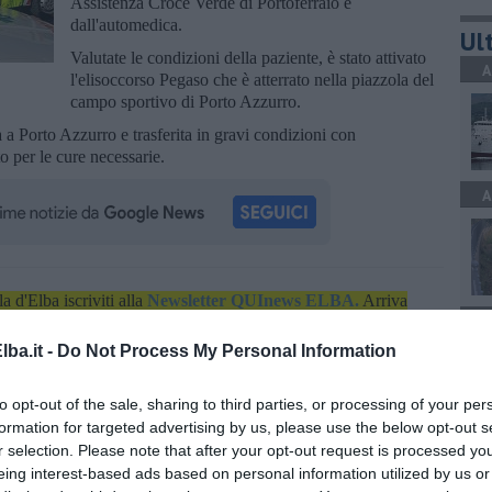
Assistenza Croce Verde di Portoferraio e
dall'automedica.
Ult
Valutate le condizioni della paziente, è stato attivato
A
l'elisoccorso Pegaso che è atterrato nella piazzola del
campo sportivo di Porto Azzurro.
 a Porto Azzurro e trasferita in gravi condizioni con
o per le cure necessarie.
A
la d'Elba iscriviti alla
Newsletter QUInews ELBA.
Arriva
A
ettamente nella tua casella di posta.
ba.it -
Do Not Process My Personal Information
oscana iscriviti alla
Newsletter QUInews - ToscanaMedia.
to opt-out of the sale, sharing to third parties, or processing of your per
amente nella tua casella di posta.
formation for targeted advertising by us, please use the below opt-out s
A
r selection. Please note that after your opt-out request is processed y
eing interest-based ads based on personal information utilized by us or