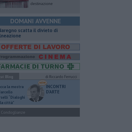
destinazione
DOMANI AVVENNE
Naregno scatta il divieto di
lneazione
ui Blog
di Riccardo Ferrucci
INCONTRI
ucca la mostra
D'ARTE
Marcello
selli “Dialoghi
la città"
Condoglianze