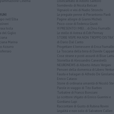
grammazione Cinema
Disincantato di Adolfo Santoro
Sorridendo di Nicola Belcari
Vignaioli e vini di Nadio Stronchi
MUNI
Le pregiate penne di Pierantonio Pardi
po nell'Elba
Pagine allegre di Gianni Micheli
liveri
Psico-cose di Federica Giusti
aia Isola
VI PRESENTO I MIEI... di Dino Fiumalbi
a del Giglio
Le stelle di Astrea di Edit Permay
ciana
STORIE VISPE MA NON TROPPO DISTR
ciana Marina
di Dario Dal Canto
to Azzurro
Progettare il benessere di Erica Fiumalbi
oferraio
La Toscana della birra di Davide Cappan
Cose strane e posti assurdi di Blue Lam
Storielba di Alessandro Canestrelli
NEURONEWS di Alberto Arturo Vergani
Pensieri della domenica di Libero Ventur
Fauda e balagan di Alfredo De Girolam
Enrico Catassi
Storie di ordinaria umanità di Nicolò Ste
Parole in viaggio di Tito Barbini
Turbative di Franco Bonciani
Lo scrittore sfigato di Enrico Guerrini e
Gordiano Lupi
Raccontare di Gusto di Rubina Rovini
Legalità e non solo di Salvatore Calleri