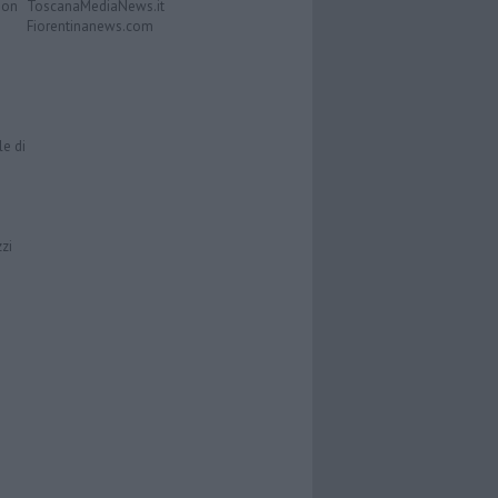
Don
ToscanaMediaNews.it
Fiorentinanews.com
le di
zzi