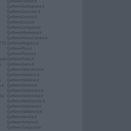
QuiNewsFirenze.it
QuiNewsGarfagnana.it
QuiNewsGrosseto.it
QuiNewsLivorno.it
QuiNewsLucca.it
QuiNewsLunigiana.it
QuiNewsMaremma.it
QuiNewsMassaCarrara.it
ATTE
QuiNewsMugello.it
QuiNewsPisa.it
QuiNewsPistoia.it
nari
QuiNewsPrato.it
a
QuiNewsSiena.it
QuiNewsValbisenzio.it
QuiNewsValdarno.it
i
QuiNewsValdelsa.it
o e
QuiNewsValdera.it
QuiNewsValdichiana.it
lla
QuiNewsValdicornia.it
QuiNewsValdinievole.it
QuiNewsValdisieve.it
QuiNewsValtiberina.it
QuiNewsVersilia.it
QuiNewsVolterra.it
QuiNewsTango.com