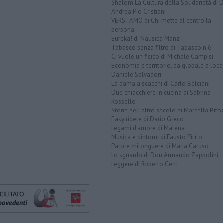
Shalom La Cultura della Solidarietà di 
Andrea Pio Cristiani
VERSI-AMO di Chi mette al centro la
persona
Eureka! di Nausica Manzi
Tabasco senza filtro di Tabasco n.6
Ci vuole un fisico di Michele Campisi
Economia e territorio, da globale a loca
Daniele Salvadori
La dama a scacchi di Carlo Belciani
Due chiacchiere in cucina di Sabrina
Rossello
Storie dell'altro secolo di Marcella Bito
Easy ridere di Dario Greco
Legami d'amore di Malena ...
Musica e dintorni di Fausto Pirìto
Parole milonguere di Maria Caruso
Lo sguardo di Don Armando Zappolini
Leggere di Roberto Cerri