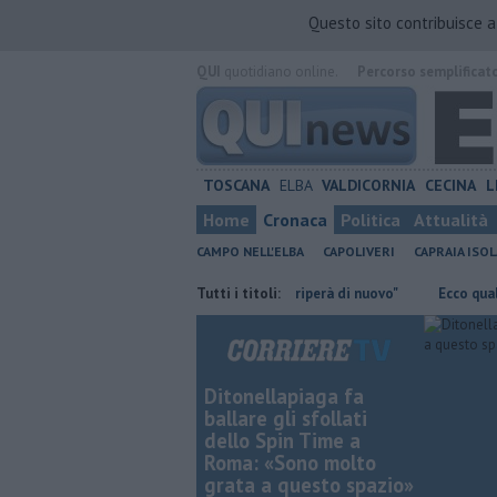
Questo sito contribuisce 
QUI
quotidiano online.
Percorso semplificat
TOSCANA
ELBA
VALDICORNIA
CECINA
L
Home
Cronaca
Politica
Attualità
CAMPO NELL'ELBA
CAPOLIVERI
CAPRAIA ISOL
te le partenze
"Così il fosso strariperà di nuovo"
Tutti i titoli:
Ecco quali rifiut
Ditonellapiaga fa
ballare gli sfollati
dello Spin Time a
Roma: «Sono molto
grata a questo spazio»