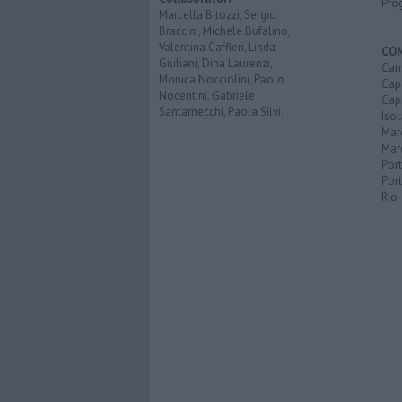
Pro
Marcella Bitozzi, Sergio
Braccini, Michele Bufalino,
Valentina Caffieri, Linda
CO
Giuliani, Dina Laurenzi,
Cam
Monica Nocciolini, Paolo
Capo
Nocentini, Gabriele
Capr
Santarnecchi, Paola Silvi.
Isol
Mar
Mar
Por
Port
Rio