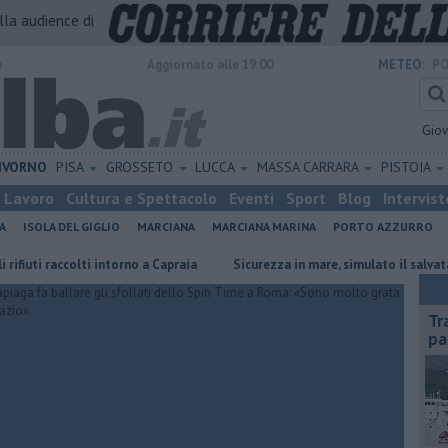
alla audience di
o
Aggiornato alle 19:00
METEO:
PO
Gio
IVORNO
PISA
GROSSETO
LUCCA
MASSA CARRARA
PISTOIA
Lavoro
Cultura e Spettacolo
Eventi
Sport
Blog
Intervist
A
ISOLA DEL GIGLIO
MARCIANA
MARCIANA MARINA
PORTO AZZURRO
i raccolti intorno a Capraia
Sicurezza in mare, simulato il salvataggio
Tr
pa