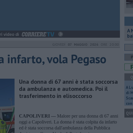
A 
ba
GIOVEDÌ
07 MAGGIO 2026
ORE 20:00
a infarto, vola Pegaso
Q
Una donna di 67 anni è stata soccorsa
da ambulanza e automedica. Poi il
A L
di 
trasferimento in elisoccorso
Scar
con 
QUI
CAPOLIVERI —
Malore per una donna di 67 anni
oggi a Capoliveri. La donna è stata colpita da infarto
ed è stata soccorsa dall'ambulanza della Pubblica