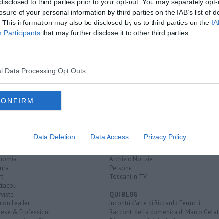
disclosed to third parties prior to your opt-out. You may separately opt-
losure of your personal information by third parties on the IAB’s list of
. This information may also be disclosed by us to third parties on the
IA
ccorso
Participants
that may further disclose it to other third parties.
rtoferraio
porto azzurro
l Data Processing Opt Outs
CONFIRM
EGORIE
RUBRICHE
naca
Le notizie di oggi
Data Deletion
Data Access
Privacy Policy
tica
Più Letti della settimana
alità
Più Letti del mese
nomia
Archivio Notizie
ura
Persone
rt
Toscani in TV
tacoli
rviste
QUI BLOG
nion Leader
Incontri d'arte di Riccardo Ferrucci
rese & Professioni
Racconti della domenica di Marco Celat