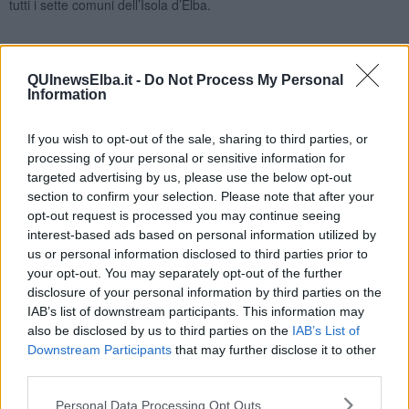
tutti i sette comuni dell’Isola d’Elba.
Premio SEIF 2025 a Letizia Magaldi: la motivazione
QUInewsElba.it -
Do Not Process My Personal
"Un’eccezionale abilità nel creare alleanze e sviluppare azioni che
Information
rappresentano perfettamente il nuovo modello economico e sociale
di cui lo sviluppo sostenibile necessita". Queste le motivazioni che
If you wish to opt-out of the sale, sharing to third parties, or
hanno orientato la Fondazione Acqua dell’Elba nella scelta per
processing of your personal or sensitive information for
l’assegnazione del Premio Seif 2025, riconoscendo a Letizia
targeted advertising by us, please use the below opt-out
Magaldi un virtuoso esempio di leadership che si distingue per
section to confirm your selection. Please note that after your
l’instancabile impegno teso verso un futuro più green e innovativo.
opt-out request is processed you may continue seeing
Nel 2023, Magaldi era già stata insignita del prestigioso premio
interest-based ads based on personal information utilized by
“Iconic Women Creating a Better World for All” dal Women
us or personal information disclosed to third parties prior to
Economic Forum (WEF).
your opt-out. You may separately opt-out of the further
disclosure of your personal information by third parties on the
Figura di spicco nel panorama italiano della sostenibilità
IAB’s list of downstream participants. This information may
ambientale e con oltre 20 anni di esperienza, Letizia Magaldi è
also be disclosed by us to third parties on the
IAB’s List of
alla guida del Kyoto Club,
organizzazione non profit fondata nel
1999 che riunisce imprese, enti, associazioni e amministrazioni
Downstream Participants
that may further disclose it to other
locali, tutte impegnate nella
riduzione delle emissioni di gas
third parties.
serra
in linea con il Protocollo di Kyoto, l'Accordo di Parigi e il Green
Deal europeo. Il Kyoto Club ha come obiettivi fondamentali la
Personal Data Processing Opt Outs