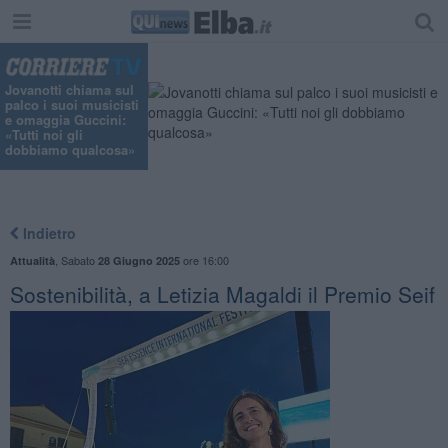
Jovanotti chiama sul
palco i suoi musicisti
e omaggia Guccini:
«Tutti noi gli
dobbiamo qualcosa»
Indietro
,
Sabato
ore 16:00
Attualità
28 Giugno 2025
Sostenibilità, a Letizia Magaldi il Premio Seif