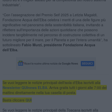
industriale”.
“Con l’assegnazione del Premio Seif 2025 a Letizia Magaldi,
Fondazione Acqua dell’Elba celebra i meriti di una delle figure più
significative nel panorama della sostenibilità italiana, invitando a
riflettere sull'importanza delle azioni quotidiane che possono
incidere tangibilmente nel percorso di costruzione collettiva di un
futuro migliore per il mare, per il Pianeta e per l'intera umanità”, ha
sottolineato
Fabio Murzi, presidente Fondazione Acqua
dell’Elba.
Se vuoi leggere le notizie principali dell'isola d'Elba iscriviti alla
Newsletter QUInews ELBA.
Arriva gratis tutti i giorni alle 7:00 del
mattino direttamente nella tua casella di posta.
Basta cliccare
QUI
Se vuoi leggere le notizie principali della Toscana iscriviti alla