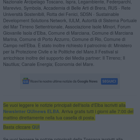
Nazionale Arcipelago Toscano, Ispra, Legambiente, Federparchi,
Marevivo, Symbola, Accademia di Belle Arti di Brera, RUS - Rete
Università Sostenibili, Rotta dei Fenici, SDSN - Sustainable
Development Solutions Network, IULM, Autorità di Sistema Portuale
del Mar Tirreno Settentrionale, Associazione Isole Minori, Forum
Giovanile Isola d’Elba, Comune di Marciana, Comune di Marciana
Marina, Comune di Porto Azzurro, Comune di Rio, Comune di
Campo nell’Elba. È stato inoltre richiesto il patrocinio di: Ministero
per la Protezione Civile e le Politiche del Mare.Il Festival si
arricchisce inoltre del supporto dei Media partner: Il Tirreno; Il
Nautilus; Canale Energia; Economia del Mare.
Se vuoi leggere le notizie principali dell'isola d'Elba iscriviti alla
Newsletter QUInews ELBA.
Arriva gratis tutti i giorni alle 7:00 del
mattino direttamente nella tua casella di posta.
Basta cliccare
QUI
Se vuoi leggere le notizie principali della Toscana iscriviti alla