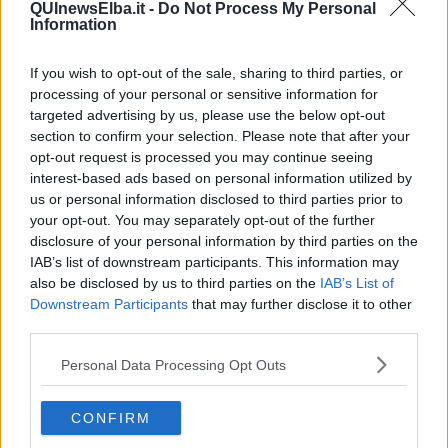
QUInewsElba.it -
Do Not Process My Personal
ideato da Viola Centi, e la Cristina Cioni Band,
mentre sabato
Information
28 a Portoferraio il palco ospiterà Il Trio delle Meraviglie.
If you wish to opt-out of the sale, sharing to third parties, or
Nel corso di Seif - Isola d’Elba, si festeggerà inoltre la chiusura
processing of your personal or sensitive information for
dell'anello occidentale de "La Via dell’Essenza”, iniziativa nata nel
targeted advertising by us, please use the below opt-out
2011 e dal 2022 gestita da Fondazione Acqua dell'Elba in
section to confirm your selection. Please note that after your
partnership con il Parco Nazionale dell'Arcipelago Toscano (PNAT).
opt-out request is processed you may continue seeing
Prosegue anche il progetto “
Blue Schools
” (Scuole Blu), l’iniziativa
interest-based ads based on personal information utilized by
della Commissione Europea promossa dalla Commissione
us or personal information disclosed to third parties prior to
Oceanografica Internazionale dell’Unesco (UNESCO-IOC): dopo
your opt-out. You may separately opt-out of the further
aver reso l’Isola d’Elba la prima unità territoriale d’Europa ad avere
disclosure of your personal information by third parties on the
tutti i suoi istituti scolastici certificati come Scuole Blu, il progetto si
IAB’s list of downstream participants. This information may
estende alle altre isole dell'Arcipelago Toscano.
also be disclosed by us to third parties on the
IAB’s List of
Sarà inoltre consegnata la nona edizione del
Premio Arte Acqua
Downstream Participants
that may further disclose it to other
dell’Elba “Le Comunità Mediterranee
” con la mostra in
third parties.
collaborazione con l’Accademia di Belle Arti di Brera. Non
mancheranno esperienze di ogni genere che coinvolgeranno tutti i
Personal Data Processing Opt Outs
comuni elbani: i laboratori per bambini, organizzati in
collaborazione con Legambiente Arcipelago Toscano, le immersioni
in collaborazione con i diving dell’Elba, attività di whale watching
CONFIRM
organizzata dal Parco Nazionale Arcipelago Toscano.