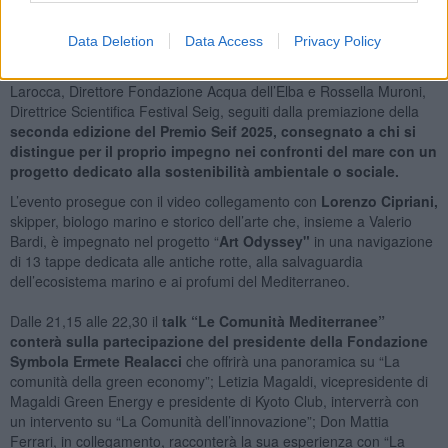
Seif inaugura ufficialmente a partire dalle
18 di venerdì 27 giugno
Data Deletion
Data Access
Privacy Policy
sul palco di Capoliveri,
in
Piazza Matteotti, con i saluti istituzionali
di Fabio Murzi, Presidente Fondazione Acqua dell’Elba, Norman
Larocca, Direttore Fondazione Acqua dell’Elba e Rossella Muroni,
Direttrice Scientifica Festival Seig, seguiti dalla premiazione della
seconda edizione del Premio Seif 2025, consegnato a chi si
distingue per il proprio impegno nei confronti del mare con un
progetto dedicato alla sostenibilità ambientale o sociale.
L’evento prosegue con il video collegamento con
Lorenzo Cipriani,
skipper, biologo marino e storico dell’arte che, insieme a Valerio
Bardi, è impegnato nel progetto “
Art Odyssey"
in una navigazione
di 13 tappe dedicata alle antiche rotte, alla salvaguardia
dell’ecosistema marino e ai profumi del Mediterraneo.
Dalle 21,15 alle 22,30 il
talk “Le Comunità Mediterranee”
conterà sulla partecipazione del presidente della Fondazione
Symbola Ermete Realacci
che offrirà una panoramica su “La
comunità della green economy”; Letizia Magaldi, vicepresidente di
Magaldi Green Energy e presidente di Kyoto Club, interverrà con
un intervento su “La Comunità dell’innovazione”; Don Mattia
Ferrari, in collegamento, racconterà la sua esperienza con “La