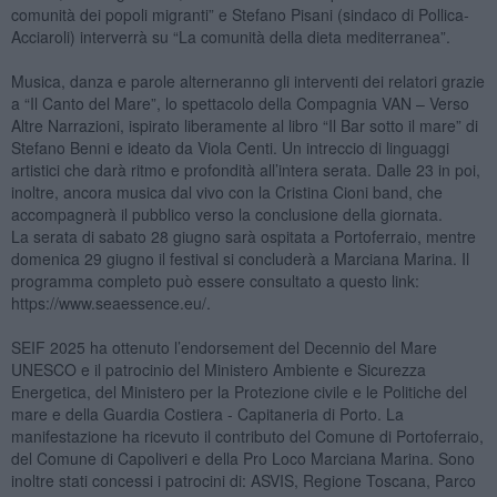
comunità dei popoli migranti” e Stefano Pisani (sindaco di Pollica-
Acciaroli) interverrà su “La comunità della dieta mediterranea”.
Musica, danza e parole alterneranno gli interventi dei relatori grazie
a “Il Canto del Mare”, lo spettacolo della Compagnia VAN – Verso
Altre Narrazioni, ispirato liberamente al libro “Il Bar sotto il mare” di
Stefano Benni e ideato da Viola Centi. Un intreccio di linguaggi
artistici che darà ritmo e profondità all’intera serata. Dalle 23 in poi,
inoltre, ancora musica dal vivo con la Cristina Cioni band, che
accompagnerà il pubblico verso la conclusione della giornata.
La serata di sabato 28 giugno sarà ospitata a Portoferraio, mentre
domenica 29 giugno il festival si concluderà a Marciana Marina. Il
programma completo può essere consultato a questo link:
https://www.seaessence.eu/.
SEIF 2025 ha ottenuto l’endorsement del Decennio del Mare
UNESCO e il patrocinio del Ministero Ambiente e Sicurezza
Energetica, del Ministero per la Protezione civile e le Politiche del
mare e della Guardia Costiera - Capitaneria di Porto. La
manifestazione ha ricevuto il contributo del Comune di Portoferraio,
del Comune di Capoliveri e della Pro Loco Marciana Marina. Sono
inoltre stati concessi i patrocini di: ASVIS, Regione Toscana, Parco