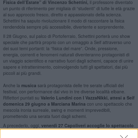
Fisica dell’Estate” di Vincenzo Schettini,
il professore diventato
un punto di riferimento per migliaia di “studenti” di tutte le età grazie
al suo approccio fresco, diretto e appassionato della scienza.
Schettini ha saputo rivoluzionare il modo di raccontare la fisica
rendendola sempre più accessibile, divertente e sorprendente.
Il 28 Giugno, sul palco di Portoferraio, Schettini porterà uno show
speciale che partirà proprio con un omaggio a Seif attraverso uno
dei suoi temi portanti: la “fisica del mare”. Onde, pressione,
energia, correnti e fenomeni naturali diventeranno protagonisti di
un viaggio scientifico e narrativo fuori dagli schemi, capace di unire
sapere e intrattenimento, coinvolgendo tutti gli spettatori, dai più
piccoli ai più grandi.
Anche la
musica
sarà protagonista delle tre serate ufficiali del
festival, con performance dal vivo in tre diverse località elbane.
Riflettori puntati su
Valerio Lundini con I VazzaNikki, attesi a Seif
domenica 29 giugno a Marciana Marina
con uno spettacolo che
mescola ironia surreale, swing e momenti imprevedibili,
promettendo una serata fuori dagli schemi.
A precederlo, oggi,
venerdì 27 Capoliveri accoglie lo spettacolo
della Compagnia VAN – Verso Altre Narrazioni,
ispirato
liberamente al libro “
Il Bar sotto il mare” di Stefano Benni e