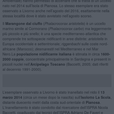
Ambientale) hanno permesso di accertare che si tratta di un uccello
nato nel 2014 sull’Isola di Pianosa. Lo stesso esemplare era stato
osservato a Livorno anche nell’agosto del 2016, esattamente nella
stessa località dove è stato avvistato nell’agosto scorso.
Il
Marangone dal ciuffo
(
Phalacrocorax aristotelis
) è un uccello
marino simile al Cormorano (
Phalacrocorax carbo
) ma leggermente
più piccolo e più snello; è una specie mediterraneo-atlantica che
comprende tre sottospecie nidificanti in aree distinte:
aristotelis
in
Europa occidentale e settentrionale;
riggenbachi
sulle coste nord-
africane (Marocco);
desmarestii
nel Mediterraneo e nel Mar
Nero.La
popolazione nidificante italiana
è stimata in circa
1600-
2000 coppie
, concentrate principalmente in Sardegna e presenti in
piccoli nuclei nell’
Arcipelago Toscano
(Baccetti, 2005; dati riferiti
al decennio 1991-2000).
L’esemplare osservato a Livorno è stato inanellato nel nido il
13
marzo 2014
(circa un mese dopo la nascita) sull’
Isolotto La Scola
,
distante duecento metri dalla costa sud-orientale di
Pianosa
.
L'inanellamento è stato condotto dal ricercatore dell’ISPRA Nicola
Baccetti, coadiuvato dai tecnici dell’ISPRA Adriano De Faveri e