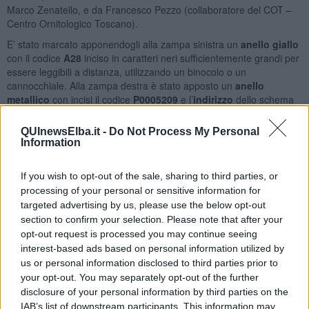
Marco Zenatello, e da Francesco Pezzo (collaboratore del COT –
Centro Ornitologico Toscano).
E’ stato marcato apponendogli alla zampa sinistra un
anello giallo
con il codice
A28
inciso in caratteri neri sufficientemente grandi per
essere leggibili a distanza, utilizzando un binocolo o un
cannocchiale. Alla zampa destra è stato apposto un
anello
metallico
con incisi il codice
P0005209
e l’
indirizzo
dello schema
italiano di inanellamento, leggibili solo a breve distanza, ad
esempio tenendo l’animale in mano.
QUInewsElba.it -
Do Not Process My Personal
Information
Il marangone con l’anello
A28
è stato fotografato il
23 agosto
scorso da Leonardo Cocchi a
Livorno
nei pressi della Rotonda di
Ardenza, a
105 Km
di distanza dal luogo dell’inanellamento e dopo
If you wish to opt-out of the sale, sharing to third parties, or
un intervallo di tempo di
3 anni, 5 mesi e 13 giorni
(pari a 1258
processing of your personal or sensitive information for
giorni) dalla data dell’inanellamento.
targeted advertising by us, please use the below opt-out
section to confirm your selection. Please note that after your
Cocchi, collaboratore del COT, ha fotografato il marangone con una
opt-out request is processed you may continue seeing
macchina fotografica stagna dopo essersi avvicinato a nuoto agli
interest-based ads based on personal information utilized by
scogli che delimitano l’insenatura di uno stabilimento balneare,
us or personal information disclosed to third parties prior to
dove l’uccello era posato; nello
stesso luogo
lo aveva osservato
your opt-out. You may separately opt-out of the further
anche il
27 agosto 2016
.
disclosure of your personal information by third parties on the
Da osservazioni e ricatture di uccelli inanellati si è potuto accertare
IAB’s list of downstream participants. This information may