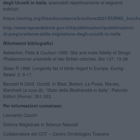
degli Uccelli in Italia
, scaricabili rispettivamente ai seguenti
indirizzi:
https://euring.org/files/documents/brochure2007/EURNG_brochu
http://www.isprambiente.gov.it/it/pubblicazioni/pubblicazioni-
di-pregio/atlante-della-migrazione-degli-uccelli-in-italia
Riferimenti bibliografici
Aebischer, Potts & Coulson 1995. Site and mate fidelity of Shags
Phalacrocorax aristotelis
at two British colonies.
Ibis
137: 19-28.
Staav R 1998. Longevity list of birds ringed in Europe.
Euring
Newsl.
2: 9-17.
Baccetti N 2005. Uccelli. In Blasi, Boitani, La Posta, Manes,
Marchetti (a cura di):
“Stato della Biodiversità in Italia”
. Palombi
Editori (Roma): 351-353.
Per informazioni contattare:
Leonardo Cocchi
Dottore Magistrale in Scienze Naturali
Collaboratore del COT – Centro Ornitologico Toscano