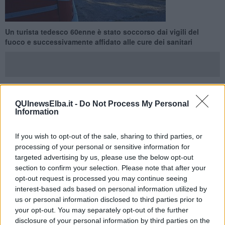
Un turista tedesco 60enne è stato soccorso dai vigili del
fuoco e successivamente affidato alle cure dei sanitari
QUInewsElba.it -
Do Not Process My Personal
CAMPO NELL'ELBA —
Alle ore 17,10 di oggi, 5 Agosto, è
Information
pervenuta una richiesta di soccorso dal 118 alla sala operativa dei
vigili del fuoco per una ricerca di persona in luogo impervio, in una
zona vicino al paese di Sant'Ilario, nel territorio di Campo nell'Elba.
If you wish to opt-out of the sale, sharing to third parties, or
processing of your personal or sensitive information for
Un turista tedesco di circa 60 anni si era perso, dopo aver percorso
targeted advertising by us, please use the below opt-out
un sentiero dismesso ed è rimasto bloccato dalla folta vegetazione
section to confirm your selection. Please note that after your
ricca di rovi e pruni nella macchia bassa.
opt-out request is processed you may continue seeing
interest-based ads based on personal information utilized by
us or personal information disclosed to third parties prior to
your opt-out. You may separately opt-out of the further
È intervenuta la seconda squadra dei vigili del fuoco operativa di
disclosure of your personal information by third parties on the