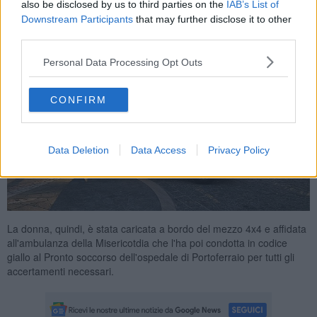
also be disclosed by us to third parties on the
IAB’s List of
Downstream Participants
that may further disclose it to other
third parties.
Personal Data Processing Opt Outs
CONFIRM
Data Deletion
Data Access
Privacy Policy
La donna, quindi, è stata caricata a bordo del mezzo 4x4 e affidata
all'ambulanza della Misericotdia che l'ha poi condotta in codice
giallo al Pronto soccorso dell'ospedale di Portoferraio per tutti gli
accertamenti necessari.