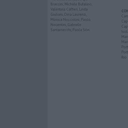
Braccini, Michele Bufalino,
Valentina Caffieri, Linda
CO
Giuliani, Dina Laurenzi,
Cam
Monica Nocciolini, Paolo
Capo
Nocentini, Gabriele
Capr
Santarnecchi, Paola Silvi.
Isol
Mar
Mar
Por
Port
Rio