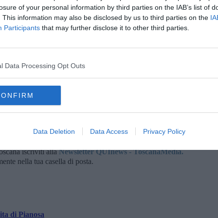
upero di spazi attualmente chiusi
o impraticabili da destinare
losure of your personal information by third parties on the IAB’s list of
ione del valore aggiunto costituito dal
recupero unitario
. This information may also be disclosed by us to third parties on the
IA
pazi interni
con le aree agricole
riproponendo coltivazioni con
Participants
that may further disclose it to other third parties.
ell’ottocento.
à di comune accordo con la competente Soprintendenza di Pisa
l Data Processing Opt Outs
CONFIRM
la d'Elba iscriviti alla
Newsletter QUInews ELBA.
Arriva
ettamente nella tua casella di posta.
Data Deletion
Data Access
Privacy Policy
oscana iscriviti alla
Newsletter QUInews - ToscanaMedia.
amente nella tua casella di posta.
ta di Pianosa