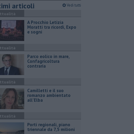
imi articoli
Vedi tutti
ttualità
A Procchio Letizia
Moratti tra ricordi, Expo
e sogni
ttualità
Parco eolico in mare,
Confagricoltura
contraria
ttualità
Camilletti e il suo
romanzo ambientato
all'Elba
ttualità
Porti regionali, piano
triennale da 7,5 milioni