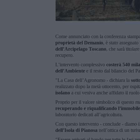
Come annunciato con la conferenza stampa 
proprietà del Demanio
, è stato assegnato
dell’Arcipelago Toscano
, che sarà titolar
recupero.
L’intervento complessivo
costerà 540 mila
dell’Ambiente
e il resto dal bilancio del P
"La Casa dell’Agronomo - dichiara la
sott
realizzato dopo la metà ottocento, per ospi
isolano
a cui veniva anche affidato il ruolo 
Proprio per il valore simbolico di questo m
recuperando e riqualificando l’immobil
laboratorio dedicati all’agricoltura.
Con questo intervento - conclude - diamo il v
dell’Isola di Pianosa
nell’ottica di un tur
"Essere arrivati al bando per tutte le fasi p