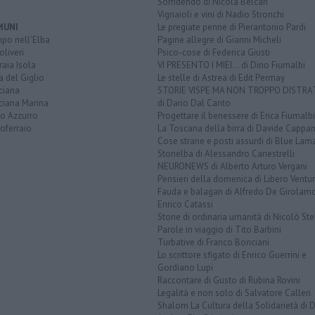
Sorridendo di Nicola Belcari
Vignaioli e vini di Nadio Stronchi
MUNI
Le pregiate penne di Pierantonio Pardi
po nell'Elba
Pagine allegre di Gianni Micheli
liveri
Psico-cose di Federica Giusti
aia Isola
VI PRESENTO I MIEI... di Dino Fiumalbi
a del Giglio
Le stelle di Astrea di Edit Permay
ciana
STORIE VISPE MA NON TROPPO DISTR
ciana Marina
di Dario Dal Canto
to Azzurro
Progettare il benessere di Erica Fiumalbi
oferraio
La Toscana della birra di Davide Cappan
Cose strane e posti assurdi di Blue Lam
Storielba di Alessandro Canestrelli
NEURONEWS di Alberto Arturo Vergani
Pensieri della domenica di Libero Ventur
Fauda e balagan di Alfredo De Girolam
Enrico Catassi
Storie di ordinaria umanità di Nicolò Ste
Parole in viaggio di Tito Barbini
Turbative di Franco Bonciani
Lo scrittore sfigato di Enrico Guerrini e
Gordiano Lupi
Raccontare di Gusto di Rubina Rovini
Legalità e non solo di Salvatore Calleri
Shalom La Cultura della Solidarietà di 