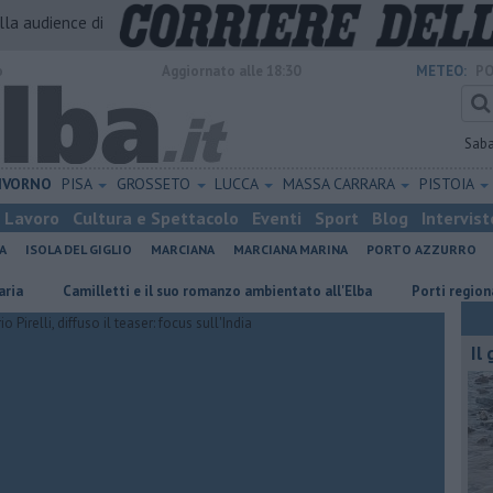
alla audience di
o
Aggiornato alle 18:30
METEO:
PO
Sab
IVORNO
PISA
GROSSETO
LUCCA
MASSA CARRARA
PISTOIA
Lavoro
Cultura e Spettacolo
Eventi
Sport
Blog
Intervist
A
ISOLA DEL GIGLIO
MARCIANA
MARCIANA MARINA
PORTO AZZURRO
Camilletti e il suo romanzo ambientato all'Elba
Porti regionali, piano
Il