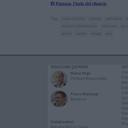
Pianosa, l'isola del rilancio
Tag
campo nell'elba
pianosa
agricoltura
e
ministero dell'ambiente
silvia velo
xix 
lacona
capraia
ortaggi
pisa
REDAZIONE QUI NEWS
CAT
Cro
Marco Migli
Poli
Direttore Responsabile
Attu
Eco
Cult
Pietro Mattonai
Spo
Redattore
Spet
Inte
Opi
Imp
Collaboratori
Pro
Marcella Bitozzi, Sergio