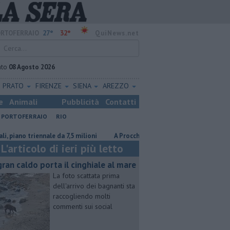
27°
32°
RTOFERRAIO
QuiNews.net
ato
08 Agosto 2026
PRATO
FIRENZE
SIENA
AREZZO
e
Animali
Pubblicità
Contatti
PORTOFERRAIO
RIO
 triennale da 7,5 milioni
A Procchio Letizia Moratti tra ricordi, Expo e 
L'articolo di ieri più letto
 gran caldo porta il cinghiale al mare
La foto scattata prima
dell'arrivo dei bagnanti sta
raccogliendo molti
commenti sui social