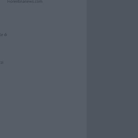
Fiorentinanews.com
le di
zzi