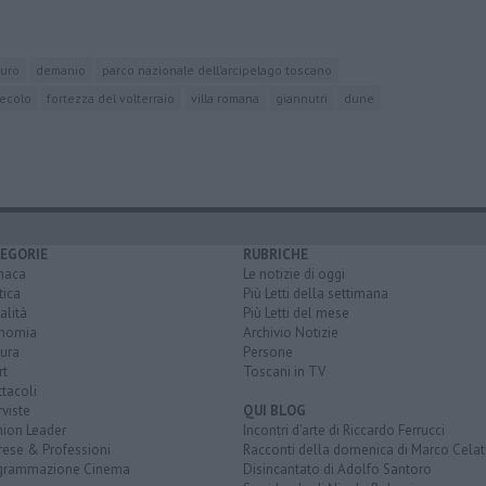
uro
demanio
parco nazionale dell'arcipelago toscano
secolo
fortezza del volterraio
villa romana
giannutri
dune
EGORIE
RUBRICHE
naca
Le notizie di oggi
tica
Più Letti della settimana
alità
Più Letti del mese
nomia
Archivio Notizie
ura
Persone
rt
Toscani in TV
tacoli
rviste
QUI BLOG
nion Leader
Incontri d'arte di Riccardo Ferrucci
rese & Professioni
Racconti della domenica di Marco Celat
grammazione Cinema
Disincantato di Adolfo Santoro