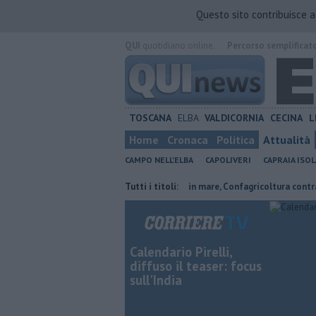
Questo sito contribuisce 
QUI
quotidiano online.
Percorso semplificat
TOSCANA
ELBA
VALDICORNIA
CECINA
L
Home
Cronaca
Politica
Attualità
CAMPO NELL'ELBA
CAPOLIVERI
CAPRAIA ISOL
ordi, Expo e sogni
Parco eolico in mare, Confagricoltura contraria
Tutti i titoli:
Calendario Pirelli,
diffuso il teaser: focus
sull'India