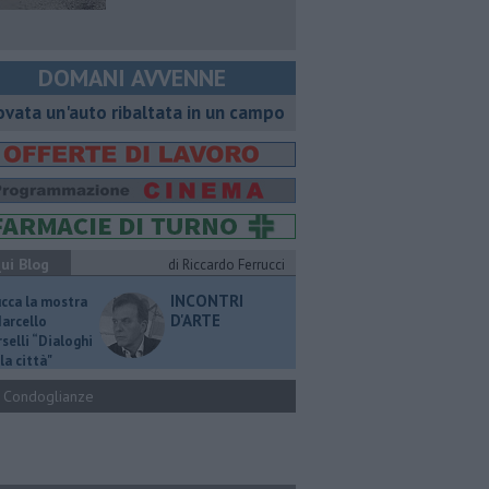
DOMANI AVVENNE
ovata un'auto ribaltata in un campo
ui Blog
di Riccardo Ferrucci
INCONTRI
ucca la mostra
D'ARTE
Marcello
selli “Dialoghi
la città"
Condoglianze