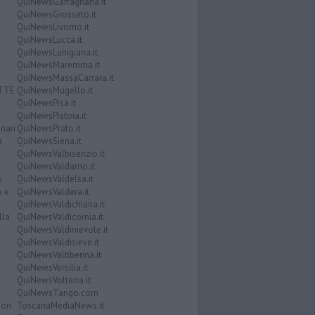
QuiNewsGarfagnana.it
QuiNewsGrosseto.it
QuiNewsLivorno.it
QuiNewsLucca.it
QuiNewsLunigiana.it
QuiNewsMaremma.it
QuiNewsMassaCarrara.it
ATTE
QuiNewsMugello.it
QuiNewsPisa.it
QuiNewsPistoia.it
nari
QuiNewsPrato.it
a
QuiNewsSiena.it
QuiNewsValbisenzio.it
QuiNewsValdarno.it
i
QuiNewsValdelsa.it
o e
QuiNewsValdera.it
QuiNewsValdichiana.it
lla
QuiNewsValdicornia.it
QuiNewsValdinievole.it
QuiNewsValdisieve.it
QuiNewsValtiberina.it
QuiNewsVersilia.it
QuiNewsVolterra.it
QuiNewsTango.com
Don
ToscanaMediaNews.it