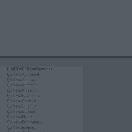
IL NETWORK QuiNews.net
QuiNewsAbetone.it
QuiNewsAmiata.it
QuiNewsAnimali.it
QuiNewsArezzo.it
QuiNewsCasentino.it
QuiNewsCecina.it
QuiNewsChianti.it
QuiNewsCuoio.it
QuiNewsElba.it
i
QuiNewsEmpolese.it
QuiNewsFirenze.it