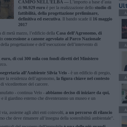
CAMPO NELL'ELBA —
L’importo a base d’asta
Ult
di
90.929 euro
è per la realizzazione dello
studio di
A
fattibilità, della progettazione preliminare,
definitiva ed esecutiva
. Il bando scade il
16 maggio
2017
di metà marzo, l’edificio della
Casa dell’Agronomo, di
 in
concessione a canone agevolato al Parco Nazionale
e della progettazione e dell’esecuzione dell’intervento di
A
 euro, di cui 300 mila con fondi diretti del Ministero
arco.
osegretaria all’Ambiente Silvia Velo
- è un edificio di pregio,
A
tare la residenza dell’agronomo,
la figura chiave nel contesto
di vicedirettore del carcere.
anufatto - continua Velo -
abbiamo deciso di iniziare da qui,
e
e il giardino esterno che diventeranno un museo e un
A
ia, assieme agli altri enti coinvolti,
a un percorso di rilancio
ismo che deve rimanere all’insegna della sostenibilità ambientale".
rogettuali del recupero dell'immobile
è una delle più grandi