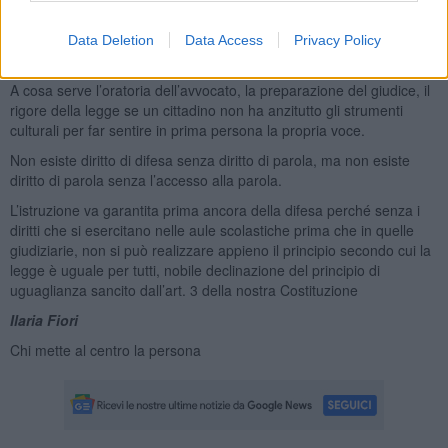
E lo stesso naturalmente vale per colui che si trova nella
drammatica situazione di essere accusato della commissione di un
Data Deletion
Data Access
Privacy Policy
crimine: come difendersi se non si è in grado anzitutto di spiegare?
A cosa serve l’oratoria dell’avvocato, la preparazione del giudice, il
rigore della legge se un cittadino non ha anzitutto gli strumenti
culturali per far sentire in prima persona la propria voce.
Non esiste diritto di difesa senza diritto di parola, ma non esiste
diritto di parola senza l’accesso alla parola.
L’istruzione va garantita prima ancora della difesa perché senza i
diritti che si esercitano nelle aule scolastiche prima che in quelle
giudiziarie, non si può realizzare appieno il principio secondo cui la
legge è uguale per tutti, nobile declinazione del principio di
uguaglianza sancito dall’art. 3 della nostra Costituzione
Ilaria Fiori
Chi mette al centro la persona