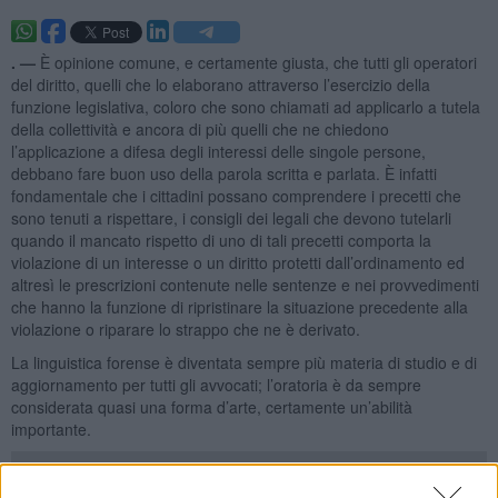
. —
È opinione comune, e certamente giusta, che tutti gli operatori
del diritto, quelli che lo elaborano attraverso l’esercizio della
funzione legislativa, coloro che sono chiamati ad applicarlo a tutela
della collettività e ancora di più quelli che ne chiedono
l’applicazione a difesa degli interessi delle singole persone,
debbano fare buon uso della parola scritta e parlata. È infatti
fondamentale che i cittadini possano comprendere i precetti che
sono tenuti a rispettare, i consigli dei legali che devono tutelarli
quando il mancato rispetto di uno di tali precetti comporta la
violazione di un interesse o un diritto protetti dall’ordinamento ed
altresì le prescrizioni contenute nelle sentenze e nei provvedimenti
che hanno la funzione di ripristinare la situazione precedente alla
violazione o riparare lo strappo che ne è derivato.
La linguistica forense è diventata sempre più materia di studio e di
aggiornamento per tutti gli avvocati; l’oratoria è da sempre
considerata quasi una forma d’arte, certamente un’abilità
importante.