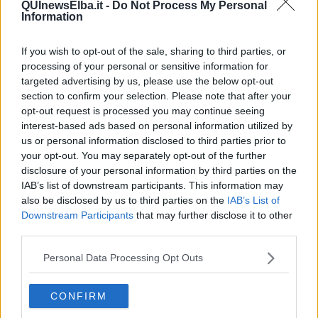
QUInewsElba.it -
Do Not Process My Personal
Information
L’esercizio quotidiano del mio lavoro mi ha insegnato che questo
non basta a garantire la tutela dei cittadini, non è sufficiente per
assicurare che la legge sia davvero uguale per tutti.
If you wish to opt-out of the sale, sharing to third parties, or
processing of your personal or sensitive information for
Il diritto “di parola” che la nostra costituzione riconosce ad ogni
targeted advertising by us, please use the below opt-out
singola persona, anche e soprattutto per difendere le proprie
section to confirm your selection. Please note that after your
ragioni in ogni sede, non solo quella giudiziaria, rischia di essere
opt-out request is processed you may continue seeing
una scatola vuota, una dichiarazione di intenti, se non è garantito
l’accesso “alla parola”.
interest-based ads based on personal information utilized by
us or personal information disclosed to third parties prior to
Io sono convinta - e l’esercizio quotidiano del mio lavoro, l’incontro
your opt-out. You may separately opt-out of the further
di molte persone, sia presso il mio studio che nelle aule di giustizia,
disclosure of your personal information by third parties on the
hanno rafforzato questa convinzione – che la mancanza di
IAB’s list of downstream participants. This information may
strumenti culturali e linguistici sia tra le principali cause di
also be disclosed by us to third parties on the
IAB’s List of
discriminazione in ordine alla tutela dei diritti e all’applicazione del
Downstream Participants
that may further disclose it to other
diritto.
third parties.
Si pensi ad esempio alla persona offesa da un reato, che nello
svolgimento di un processo penale veste i panni del principale
Personal Data Processing Opt Outs
testimone: non è infrequente assistere alla frustrazione di chi non è
in grado di raccontare cosa sia accaduto, di descrivere il disagio
provato, di contestualizzare oltre il singolo evento, di ricostruire la
CONFIRM
propria storia.