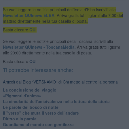
Se vuoi leggere le notizie principali dell'isola d'Elba iscriviti alla
Newsletter QUInews ELBA.
Arriva gratis tutti i giorni alle 7:00 del
mattino direttamente nella tua casella di posta.
Basta cliccare
QUI
Se vuoi leggere le notizie principali della Toscana iscriviti alla
Newsletter QUInews - ToscanaMedia.
Arriva gratis tutti i giorni
alle 20:00 direttamente nella tua casella di posta.
Basta cliccare
QUI
Ti potrebbe interessare anche:
Articoli dal Blog “VERSI-AMO” di Chi mette al centro la persona
La conclusione del viaggio
​«Pigmenti d'anima»
La circolarità dell'ambivalenza nella lettura della storia
Le parole del bosco di notte
Il "verso" che muta il verso dell'andare
Diritto alla parola
​Guardiamo al mondo con gentilezza