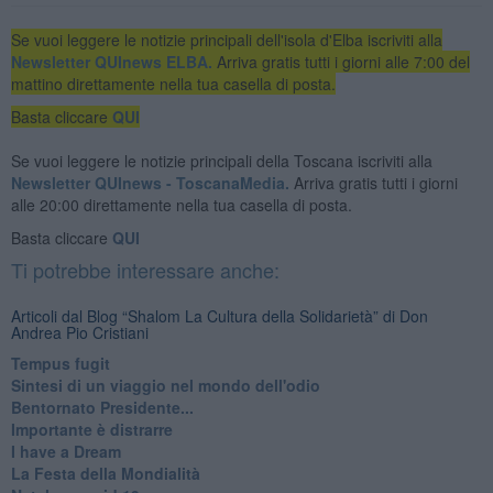
Se vuoi leggere le notizie principali dell'isola d'Elba iscriviti alla
Newsletter QUInews ELBA.
Arriva gratis tutti i giorni alle 7:00 del
mattino direttamente nella tua casella di posta.
Basta cliccare
QUI
Se vuoi leggere le notizie principali della Toscana iscriviti alla
Newsletter QUInews - ToscanaMedia.
Arriva gratis tutti i giorni
alle 20:00 direttamente nella tua casella di posta.
Basta cliccare
QUI
Ti potrebbe interessare anche:
Articoli dal Blog “Shalom La Cultura della Solidarietà” di Don
Andrea Pio Cristiani
​Tempus fugit
​Sintesi di un viaggio nel mondo dell'odio
Bentornato Presidente...
Importante è distrarre
​I have a Dream
La Festa della Mondialità