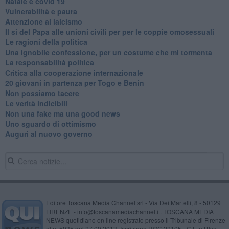
Natale e covid 19
Vulnerabilità e paura
Attenzione al laicismo
Il si del Papa alle unioni civili per per le coppie omosessuali
Le ragioni della politica
​Una ignobile confessione, per un costume che mi tormenta
La responsabilità politica
Critica alla cooperazione internazionale
20 giovani in partenza per Togo e Benin
​Non possiamo tacere
​Le verità indicibili
Non una fake ma una good news
Uno sguardo di ottimismo
Auguri al nuovo governo
Editore Toscana Media Channel srl - Via Dei Martelli, 8 - 50129
FIRENZE - info@toscanamediachannel.it. TOSCANA MEDIA
NEWS quotidiano on line registrato presso il Tribunale di Firenze
al n. 5935 del 27.09.2013. Iscrizione ROC 22105 - C.F. e P.Iva