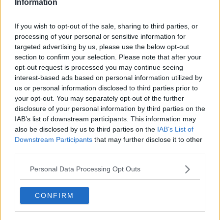
Information
Castelnuovo in Garfagnana della provincia di Lucca e di Montale, di
Montemurlo, di Lamporecchio e di Larciano della provincia di
Pistoia.
If you wish to opt-out of the sale, sharing to third parties, or
processing of your personal or sensitive information for
targeted advertising by us, please use the below opt-out
section to confirm your selection. Please note that after your
opt-out request is processed you may continue seeing
In particolare, il
Presidente della Regione Toscana è nominato
interest-based ads based on personal information utilized by
Commissario delegato all’attuazione degli interventi,
che
us or personal information disclosed to third parties prior to
prevedono contributi di autonoma sistemazione per i nuclei familiari
your opt-out. You may separately opt-out of the further
e le aziende, le prime misure economiche e la ricognizione di
ulteriori fabbisogni, la gestione dei materiali rimossi nelle situazione
disclosure of your personal information by third parties on the
di emergenza, le procedure di approvazione dei progetti di
IAB’s list of downstream participants. This information may
ripristino.
also be disclosed by us to third parties on the
IAB’s List of
Downstream Participants
that may further disclose it to other
Inoltre, per quanto previsto nell’articolo 11 dell’Ordinanza, i soggetti
third parties.
titolari di mutui relativi agli edifici sgomberati o inagibili, ovvero alla
gestione di attività di natura commerciale ed economica, hanno
Personal Data Processing Opt Outs
diritto di chiedere agli istituti di credito e bancari, fino alla data di
cessazione dello stato di emergenza, una sospensione delle rate
dei medesimi mutui, optando tra la sospensione dell'intera rata e
CONFIRM
quella della sola quota capitale.
Il decreto è in corso di pubblicazione sulla Gazzetta Ufficiale ed è