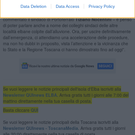
consultabile
a questo link.
Data Deletion
Data Access
Privacy Policy
“Esprimo la mia soddisfazione per questo provvedimento – ha
commentato il sindaco di Portoferraio
Tiziano Nocentini
– e penso
di poter parlare anche a nome dei colleghi sindaci delle altre
località elbane colpite dall’alluvione. Ora, per uscire definitivamente
dall’emergenza, ci attendiamo una accelerazione delle procedure,
ma non ho dubbi in proposito, vista l’attenzione e la vicinanza che
lo Stato e la Regione Toscana ci hanno dimostrato fino ad oggi”.
Se vuoi leggere le notizie principali dell'isola d'Elba iscriviti alla
Newsletter QUInews ELBA.
Arriva gratis tutti i giorni alle 7:00 del
mattino direttamente nella tua casella di posta.
Basta cliccare
QUI
Se vuoi leggere le notizie principali della Toscana iscriviti alla
Newsletter QUInews - ToscanaMedia.
Arriva gratis tutti i giorni
alle 20:00 direttamente nella tua casella di posta.