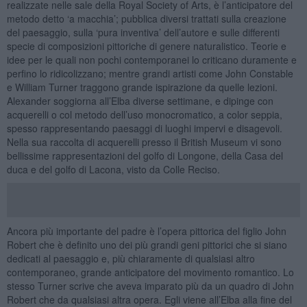
realizzate nelle sale della Royal Society of Arts, è l’anticipatore del
metodo detto ‘a macchia’; pubblica diversi trattati sulla creazione
del paesaggio, sulla ‘pura inventiva’ dell’autore e sulle differenti
specie di composizioni pittoriche di genere naturalistico. Teorie e
idee per le quali non pochi contemporanei lo criticano duramente e
perfino lo ridicolizzano; mentre grandi artisti come John Constable
e William Turner traggono grande ispirazione da quelle lezioni.
Alexander soggiorna all’Elba diverse settimane, e dipinge con
acquerelli o col metodo dell’uso monocromatico, a color seppia,
spesso rappresentando paesaggi di luoghi impervi e disagevoli.
Nella sua raccolta di acquerelli presso il British Museum vi sono
bellissime rappresentazioni del golfo di Longone, della Casa del
duca e del golfo di Lacona, visto da Colle Reciso.
Ancora più importante del padre è l’opera pittorica del figlio John
Robert che è definito uno dei più grandi geni pittorici che si siano
dedicati al paesaggio e, più chiaramente di qualsiasi altro
contemporaneo, grande anticipatore del movimento romantico. Lo
stesso Turner scrive che aveva imparato più da un quadro di John
Robert che da qualsiasi altra opera. Egli viene all’Elba alla fine del