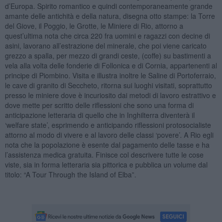
d’Europa. Spirito romantico e quindi contemporaneamente grande
amante delle antichità e della natura, disegna otto stampe: la Torre
del Giove, il Poggio, le Grotte, le Miniere di Rio, attorno a
quest’ultima nota che circa 220 fra uomini e ragazzi con decine di
asini, lavorano all’estrazione del minerale, che poi viene caricato
grezzo a spalla, per mezzo di grandi ceste, (coffe) su bastimenti a
vela alla volta delle fonderie di Follonica e di Cornia, appartenenti al
principe di Piombino. Visita e illustra inoltre le Saline di Portoferraio,
le cave di granito di Seccheto, ritorna sui luoghi visitati, soprattutto
presso le miniere dove è incuriosito dai metodi di lavoro estrattivo e
dove mette per scritto delle riflessioni che sono una forma di
anticipazione letteraria di quello che in Inghilterra diventerà il
‘welfare state’, esprimendo e anticipando riflessioni protosocialiste
attorno al modo di vivere e al lavoro delle classi ‘povere’. A Rio egli
nota che la popolazione è esente dal pagamento delle tasse e ha
l’assistenza medica gratuita. Finisce col descrivere tutte le cose
viste, sia in forma letteraria sia pittorica e pubblica un volume dal
titolo: “A Tour Through the Island of Elba”.