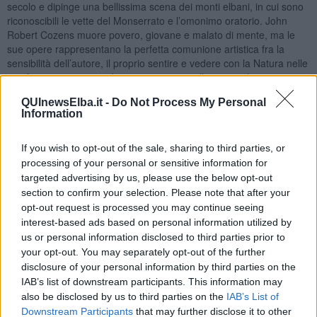
secolo e dipinge una bellissima scena dei monti elbani, in cui sono
riconoscibili le vette del Monserrato e l’omonimo oratorio. John
Robert Cozens muore povero, giovane e malato di mente, ma le
sue opere rappresentano la perfetta comunione artistica fra la
sensibilità dell’autore, il proprio sentire e vedere con la Natura nelle
sue forme e nei suoi colori, trasposti in quella tecnica leggera,
rapida, duttile e difficilissima che è l’acquerello.
QUInewsElba.it -
Do Not Process My Personal
Information
If you wish to opt-out of the sale, sharing to third parties, or
processing of your personal or sensitive information for
targeted advertising by us, please use the below opt-out
section to confirm your selection. Please note that after your
opt-out request is processed you may continue seeing
interest-based ads based on personal information utilized by
us or personal information disclosed to third parties prior to
your opt-out. You may separately opt-out of the further
disclosure of your personal information by third parties on the
IAB’s list of downstream participants. This information may
also be disclosed by us to third parties on the
IAB’s List of
Downstream Participants
that may further disclose it to other