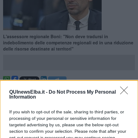
L'assessore regionale Boni: "Non deve tradursi in
indebolimento delle competenze regionali ed in una riduzione
delle risorse destinate ai territori"
TOSCANA —
“Guardiamo con preoccupazione alle
prime bozze
QUInewsElba.it -
Do Not Process My Personal
del disegno di legge sulla governance portuale
, che rischia di
Information
rallentare la crescita del nostro sistema logistico. La nascita di una
società centralizzata non deve tradursi in un indebolimento delle
competenze regionali ed in una riduzione delle risorse destinate ai
If you wish to opt-out of the sale, sharing to third parties, or
territori che risultano indispensabili per
completare opere
processing of your personal or sensitive information for
strategiche come la Piattaforma Europa a Livorno e potenziare
targeted advertising by us, please use the below opt-out
lo scalo di Piombino
“.
section to confirm your selection. Please note that after your
opt-out request is processed you may continue seeing