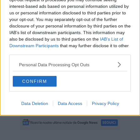
Così
Filippo Boni, assessore a infrastrutture e trasporti
della
interest-based ads based on personal information utilized by
Regione Toscana, commentando l'ipotesi di riforma portuale
us or personal information disclosed to third parties prior to
illustrata dal Governo.
your opt-out. You may separately opt-out of the further
disclosure of your personal information by third parties on the
IAB’s list of downstream participants. This information may
also be disclosed by us to third parties on the
IAB’s List of
“Anche la paventata riduzione delle dirette competenze della
Downstream Participants
that may further disclose it to other
autorità di sistema portuale, tra cui la manutenzione straordinaria,
third parties.
può far venir meno il ruolo di presidio per il mantenimento nel
tempo della funzionalità delle infrastrutture portuali. - ha aggiunto
Personal Data Processing Opt Outs
Boni - Come assessore alle infrastrutture e ai trasporti ritengo
fondamentale salvaguardare le prerogative regionali e l'autonomia
gestionale locale e valorizzare le competenze del personale in
CONFIRM
servizio. Auspichiamo la prosecuzione del tavolo di confronto con il
Governo per correggere il testo, garantendo che lo sviluppo
economico e occupazionale della costa toscana rimanga una
Data Deletion
Data Access
Privacy Policy
priorità condivisa”.