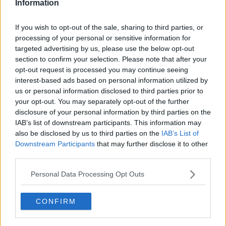
polverone pubblico, con la pubblicazione di
una lettera inviata
Information
direttamente al Ministero dei trasporti
, avrebbe dovuto
comportarsi da istituzione, più che da politico. - hanno commentato
If you wish to opt-out of the sale, sharing to third parties, or
in una nota - Se è vero che un piccolo contributo alla città di
processing of your personal or sensitive information for
Piombino sarebbe opportuno, si sarebbe dovuto ricercare con una
targeted advertising by us, please use the below opt-out
trattativa dapprima politica e rispettosa dei ruoli e delle autorità
section to confirm your selection. Please note that after your
competenti, ricercando, attraverso la diplomazia,
un dialogo
opt-out request is processed you may continue seeing
aperto e costruttivo con i sindaci e il sistema dei porti elbani
,
interest-based ads based on personal information utilized by
coinvolgendo pure le compagnie di trasporti per ricercare, facendo
us or personal information disclosed to third parties prior to
valere la posizione di vantaggio esclusiva del nostro porto, un
your opt-out. You may separately opt-out of the further
accordo anzitutto politico con le compagini elbane, prima di
disclosure of your personal information by third parties on the
sollevare inutili e deleterie polemiche che non portano alcun
risultato".
IAB’s list of downstream participants. This information may
also be disclosed by us to third parties on the
IAB’s List of
Downstream Participants
that may further disclose it to other
third parties.
La questione, infatti, non accennerebbe a placarsi con un botta e
Personal Data Processing Opt Outs
risposta che vende il sindaco di Piombino da una parte e le voci di
sindaci, assessori ed enti elbani dall'altra,
fatta salva qualche
eccezione
(leggi qui sotto gli articoli correlati)
.
CONFIRM
"Il diverso colore politico delle amministrazioni elbane per quanto ci
riguarda non rappresenta un ostacolo alla cordialità istituzionale,