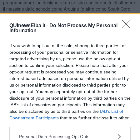
programmatore, un designer e un artista) che permette di ottenere
il massimo dalle schede come Arduino (o altre come Spark Core,
Spark Photon, ST Nucleo) e di rendere i prodotti così sviluppati
praticamente pronti per il mercato.
QUInewsElba.it -
Do Not Process My Personal
Information
If you wish to opt-out of the sale, sharing to third parties, or
Televisori smart, lampade intelligenti, termostati di nuova
processing of your personal or sensitive information for
generazione
si stanno affacciando nelle nostre case. Domani tutti
targeted advertising by us, please use the below opt-out
avremo sveglie sincronizzate con la macchina da caffè, la lavatrice
section to confirm your selection. Please note that after your
che sceglie tempi, temperatura e quantità di sapone sulla base
opt-out request is processed you may continue seeing
delle informazioni che le daremo.
interest-based ads based on personal information utilized by
La maggior parte di questi elettrodomestici ha al suo interno
us or personal information disclosed to third parties prior to
un piccolo microcontrollore che permette loro di far
your opt-out. You may separately opt-out of the further
funzionare l’apparecchio e di collegarlo alla rete
(alla wireless
disclosure of your personal information by third parties on the
di casa o a internet). È questo il mondo dell’internet delle cose,
IAB’s list of downstream participants. This information may
ovvero l’estensione di internet agli oggetti della vita di tutti i giorni.
also be disclosed by us to third parties on the
IAB’s List of
In dieci anni si stima che 30 Miliardi di “macchine” siano collegate
Downstream Participants
that may further disclose it to other
con la rete e fra loro: dalle auto che si guidano da sole ai robot che
third parties.
puliscono la casa, alla nostra macchina da caffè.
Tutti i maggiori fabbricanti di prodotti di largo consumo stanno
Personal Data Processing Opt Outs