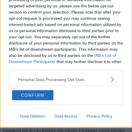
Operai Addetti Ai Servizi di Igiene e Pulizia
39
targeted advertising by us, please use the below opt-out
Personale Non Qualificato Delle Attività Industriali e
section to confirm your selection. Please note that after your
Professioni Assimilate
10
opt-out request is processed you may continue seeing
Educatori Professionali
9
interest-based ads based on personal information utilized by
Commessi Delle Vendite al Minuto
8
us or personal information disclosed to third parties prior to
your opt-out. You may separately opt-out of the further
Orario Lavoro
disclosure of your personal information by third parties on the
IAB’s list of downstream participants. This information may
Full Time
120
also be disclosed by us to third parties on the
IAB’s List of
Part Time
71
Lavoro a Turni
30
Downstream Participants
that may further disclose it to other
third parties.
Tipologia Contratto
Personal Data Processing Opt Outs
Lavoro a Tempo Determinato
179
Tirocinio
20
CONFIRM
Lavoro a Tempo Indeterminato
16
Posizioni Totali: 187
Data Deletion
Data Access
Privacy Policy
Ricordiamo che sul sito web
Toscana Lavoro
della Regione
Toscana non sarà più possibile accedere con username e
password per le candidature alle offerte. L’accesso, come stabilito