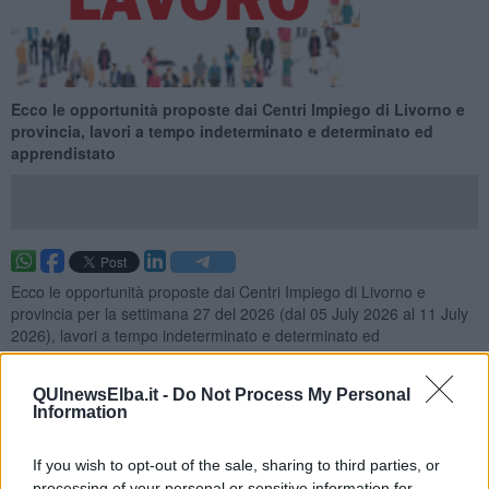
Ecco le opportunità proposte dai Centri Impiego di Livorno e
provincia, lavori a tempo indeterminato e determinato ed
apprendistato
Ecco le opportunità proposte dai Centri Impiego di Livorno e
provincia per la settimana 27 del 2026 (dal 05 July 2026 al 11 July
2026), lavori a tempo indeterminato e determinato ed
apprendistato.
Per vedere tutte le offerte di lavoro
CLICCA QUI
QUInewsElba.it -
Do Not Process My Personal
Information
Questa settimana:
I lavori più richiesti
If you wish to opt-out of the sale, sharing to third parties, or
processing of your personal or sensitive information for