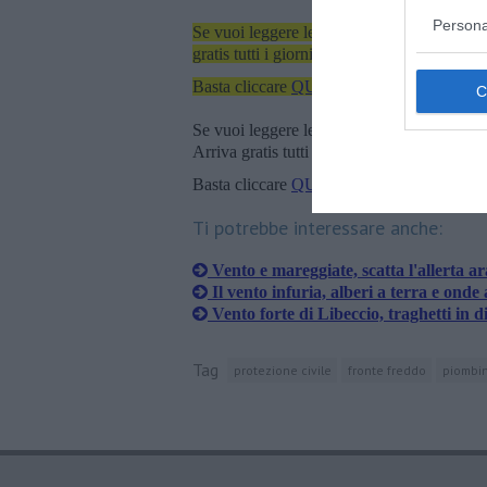
Persona
Se vuoi leggere le notizie principali dell'iso
gratis tutti i giorni alle 7:00 del mattino dir
Basta cliccare
QUI
Se vuoi leggere le notizie principali della T
Arriva gratis tutti i giorni alle 20:00 dirett
Basta cliccare
QUI
Ti potrebbe interessare anche:
Vento e mareggiate, scatta l'allerta a
Il vento infuria, alberi a terra e onde 
Vento forte di Libeccio, traghetti in di
Tag
protezione civile
fronte freddo
piombi