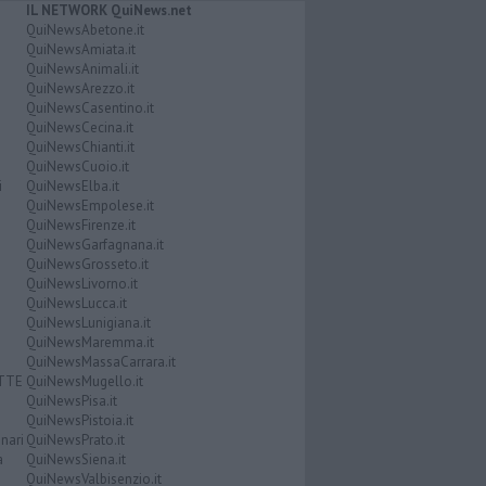
IL NETWORK QuiNews.net
QuiNewsAbetone.it
QuiNewsAmiata.it
QuiNewsAnimali.it
QuiNewsArezzo.it
QuiNewsCasentino.it
QuiNewsCecina.it
QuiNewsChianti.it
QuiNewsCuoio.it
i
QuiNewsElba.it
QuiNewsEmpolese.it
QuiNewsFirenze.it
QuiNewsGarfagnana.it
QuiNewsGrosseto.it
QuiNewsLivorno.it
QuiNewsLucca.it
QuiNewsLunigiana.it
QuiNewsMaremma.it
QuiNewsMassaCarrara.it
ATTE
QuiNewsMugello.it
QuiNewsPisa.it
QuiNewsPistoia.it
nari
QuiNewsPrato.it
a
QuiNewsSiena.it
QuiNewsValbisenzio.it