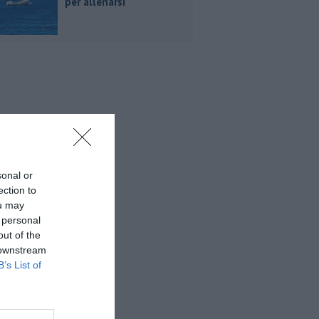
per allenarsi
sonal or
ection to
ou may
 personal
out of the
 downstream
B’s List of