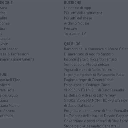
EGORIE
RUBRICHE
naca
Le notizie di oggi
tica
Più Letti della settimana
alità
Più Letti del mese
nomia
Archivio Notizie
ura
Persone
rt
Toscani in TV
tacoli
rviste
QUI BLOG
nion Leader
Racconti della domenica di Marco Celat
rese & Professioni
Disincantato di Adolfo Santoro
grammazione Cinema
Incontri d'arte di Riccardo Ferrucci
Sorridendo di Nicola Belcari
Vignaioli e vini di Nadio Stronchi
MUNI
Le pregiate penne di Pierantonio Pardi
po nell'Elba
Pagine allegre di Gianni Micheli
liveri
Psico-cose di Federica Giusti
aia Isola
VI PRESENTO I MIEI... di Dino Fiumalbi
a del Giglio
Le stelle di Astrea di Edit Permay
ciana
STORIE VISPE MA NON TROPPO DISTR
ciana Marina
di Dario Dal Canto
to Azzurro
Progettare il benessere di Erica Fiumalbi
oferraio
La Toscana della birra di Davide Cappan
Cose strane e posti assurdi di Blue Lam
Storielba di Alessandro Canestrelli