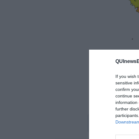
QUInewsEl
If you wish 
sensitive in
confirm you
continue se
information 
La mappa 
further disc
participants
Downstream 