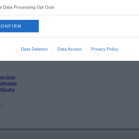
l Data Processing Opt Outs
la d'Elba iscriviti alla
Newsletter QUInews ELBA.
Arriva
ettamente nella tua casella di posta.
CONFIRM
oscana iscriviti alla
Newsletter QUInews - ToscanaMedia.
amente nella tua casella di posta.
Data Deletion
Data Access
Privacy Policy
rancione
altissime
fficoltà
no