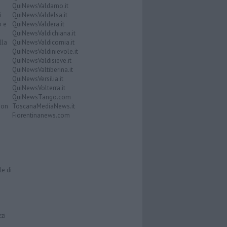
QuiNewsValdarno.it
i
QuiNewsValdelsa.it
o e
QuiNewsValdera.it
QuiNewsValdichiana.it
lla
QuiNewsValdicornia.it
QuiNewsValdinievole.it
QuiNewsValdisieve.it
QuiNewsValtiberina.it
QuiNewsVersilia.it
QuiNewsVolterra.it
QuiNewsTango.com
Don
ToscanaMediaNews.it
Fiorentinanews.com
le di
zzi