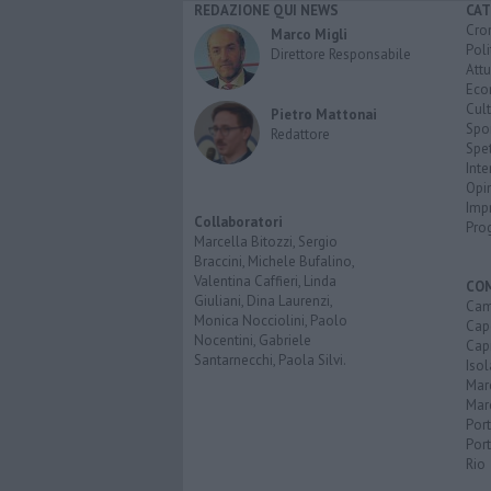
REDAZIONE QUI NEWS
CAT
Cro
Marco Migli
Poli
Direttore Responsabile
Attu
Eco
Cult
Pietro Mattonai
Spo
Redattore
Spet
Inte
Opi
Imp
Collaboratori
Pro
Marcella Bitozzi, Sergio
Braccini, Michele Bufalino,
Valentina Caffieri, Linda
CO
Giuliani, Dina Laurenzi,
Cam
Monica Nocciolini, Paolo
Capo
Nocentini, Gabriele
Capr
Santarnecchi, Paola Silvi.
Isol
Mar
Mar
Por
Port
Rio