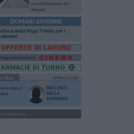
sovraffollamento dei
detenuti
DOMANI AVVENNE
ultura della Virgo Fidelis per i
rabinieri
ui Blog
di Marco Celati
RACCONTI
orie dopo il
DELLA
 bang
DOMENICA
Condoglianze