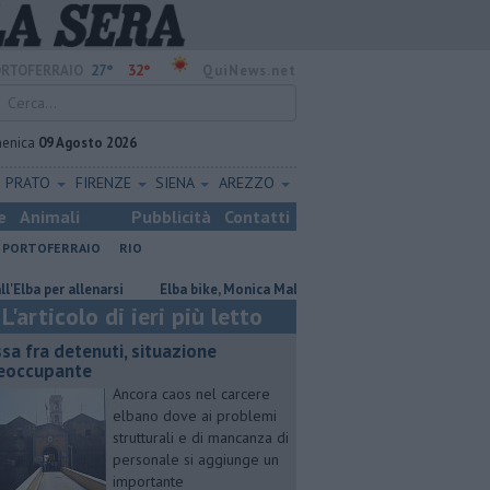
27°
32°
RTOFERRAIO
QuiNews.net
enica
09 Agosto 2026
PRATO
FIRENZE
SIENA
AREZZO
e
Animali
Pubblicità
Contatti
PORTOFERRAIO
RIO
r allenarsi
Elba bike, Monica Maltinti premiata dal Lions
Parità di
L'articolo di ieri più letto
ssa fra detenuti, situazione
eoccupante
Ancora caos nel carcere
elbano dove ai problemi
strutturali e di mancanza di
personale si aggiunge un
importante