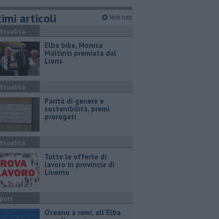
imi articoli
Vedi tutti
ttualità
Elba bike, Monica
Maltinti premiata dal
Lions
ttualità
Parità di genere e
sostenibilità, premi
prorogati
ttualità
​Tutte le offerte di
lavoro in provincia di
Livorno
port
Oceano a remi, all'Elba