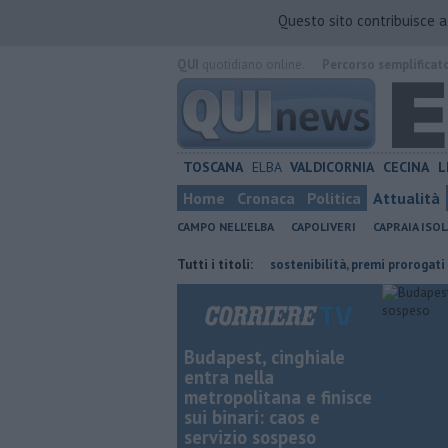
Questo sito contribuisce 
QUI
quotidiano online.
Percorso semplificat
TOSCANA
ELBA
VALDICORNIA
CECINA
L
Home
Cronaca
Politica
Attualità
CAMPO NELL'ELBA
CAPOLIVERI
CAPRAIA ISOL
ta dal Lions
Parità di genere e sostenibilità, premi prorogati
Tutti i titoli:
​Tut
Budapest, cinghiale
entra nella
metropolitana e finisce
sui binari: caos e
servizio sospeso