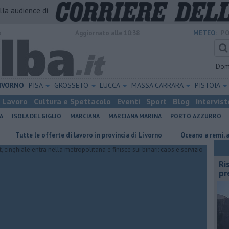
alla audience di
o
Aggiornato alle 10:38
METEO:
PO
Dom
IVORNO
PISA
GROSSETO
LUCCA
MASSA CARRARA
PISTOIA
Lavoro
Cultura e Spettacolo
Eventi
Sport
Blog
Intervist
A
ISOLA DEL GIGLIO
MARCIANA
MARCIANA MARINA
PORTO AZZURRO
te le offerte di lavoro in provincia di Livorno
Oceano a remi, all'Elba pe
Ri
pr