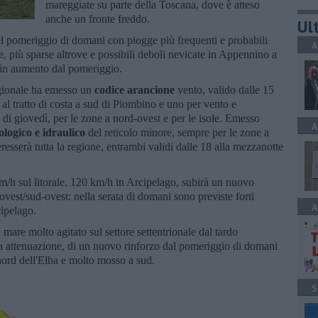
mareggiate su parte della Toscana, dove è atteso
anche un fronte freddo.
Ult
l pomeriggio di domani con piogge più frequenti e probabili
A
ne, più sparse altrove e possibili deboli nevicate in Appennino a
 in aumento dal pomeriggio.
regionale ha emesso un
codice arancione
vento, valido dalle 15
 al tratto di costa a sud di Piombino e uno per vento e
 di giovedì, per le zone a nord-ovest e per le isole. Emesso
A
ologico e idraulico
del reticolo minore, sempre per le zone a
resserà tutta la regione, entrambi validi dalle 18 alla mezzanotte
 km/h sul litorale, 120 km/h in Arcipelago, subirà un nuovo
ovest/sud-ovest: nella serata di domani sono previste forti
A
cipelago.
mare molto agitato sul settore settentrionale dal tardo
 attenuazione, di un nuovo rinforzo dal pomeriggio di domani
nord dell'Elba e molto mosso a sud.
S