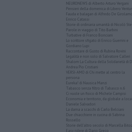
NEURONEWS di Alberto Arturo Vergani
Pensieri della domenica di Libero Ventur
Fauda e balagan di Alfredo De Girolam
Enrico Catassi
Storie di ordinaria umanità di Nicolò Ste
Parole in viaggio di Tito Barbini
Turbative di Franco Bonciani
Lo scrittore sfigato di Enrico Guerrini e
Gordiano Lupi
Raccontare di Gusto di Rubina Rovini
Legalità e non solo di Salvatore Calleri
Shalom La Cultura della Solidarietà di 
Andrea Pio Cristiani
VERSI-AMO di Chi mette al centro la
persona
Eureka! di Nausica Manzi
Tabasco senza filtro di Tabasco n.6
Ci vuole un fisico di Michele Campisi
Economia e territorio, da globale a loca
Daniele Salvadori
La dama a scacchi di Carlo Belciani
Due chiacchiere in cucina di Sabrina
Rossello
Storie dell'altro secolo di Marcella Bito
Easy ridere di Dario Greco