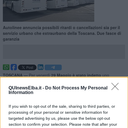
Autolinee annuncia possibili ritardi o cancellazioni sia per il
servizio urbano che extraurbano della Toscana. Due fasce di
garanzia
TOSCANA —
Per venerdì
29 Maggio è stato indetto
uno
sciopero nazionale di 24 ore di tutte le categorie pubbliche e
private, che coinvolgerà anche il trasporto pubblico locale con
QUInewsElba.it -
Do Not Process My Personal
l'adesione di Cub Trasporti.
Information
Autolinee toscane annuncia possibili ritardi o cancellazioni di corse
nel servizio urbano ed extraurbano di tutta la toscana ma informa
If you wish to opt-out of the sale, sharing to third parties, or
che il servizio sarà comunque garantito in due fasce orarie,
tra le
processing of your personal or sensitive information for
4,15 e le 8,14 e tra le 12,30 e le 14,29.
targeted advertising by us, please use the below opt-out
section to confirm your selection. Please note that after your