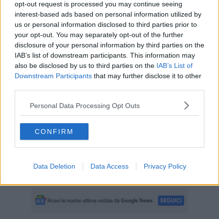
opt-out request is processed you may continue seeing
interest-based ads based on personal information utilized by
us or personal information disclosed to third parties prior to
Lo sciopero coinvolgerà sia il personale viaggiante che gli
your opt-out. You may separately opt-out of the further
impiegati, compresi quelli delle biglietterie. Per operai ed impiegati
disclosure of your personal information by third parties on the
lo sciopero è previsto per l’intero turno di lavoro.
IAB’s list of downstream participants. This information may
La regolarità del servizio dei bus fuori dalle fasce di garanzia,
also be disclosed by us to third parties on the
IAB’s List of
nonché la presenza di personale alle biglietterie, dipenderà dalle
Downstream Participants
that may further disclose it to other
adesioni allo sciopero. La percentuale di adesione all’ultimo
third parties.
sciopero di 24 ore del 28 novembre 2025, al quale aderì Cub
Trasporti congiuntamente a USB e Cobas Lavoro Privato, fu del
Personal Data Processing Opt Outs
21,74%.
Lo sciopero è stato proclamato da Confederazione Unitaria di Base
CONFIRM
(Cub), Associazione Difesa Lavoratrici e Lavoratori Varese (Adl
Varese), Sindacato Generale di Base (Sgb), Sindacato
Intercategoriale Cobas (SI Cobas), Unione Sindacale Italiana -
Confederación Internacional de los Trabajadores (Usi– Cit), Unione
Data Deletion
Data Access
Privacy Policy
Sindacale Italiana (Usi 1912).