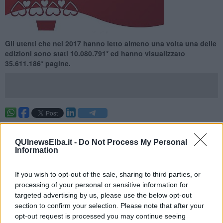
Gli utenti che nel 2017 hanno letto almeno una volta una delle
edizioni sono stati 10.080.791* ed hanno visualizzato
35.611.186* pagine.
. —
Le 38 edizioni
QUInews
in un anno hanno pubblicato oltre
100.000 notizie.
QUInewsElba.it -
Do Not Process My Personal
Information
Questi i dati in dettaglio del terzo trimestre 2017*
If you wish to opt-out of the sale, sharing to third parties, or
processing of your personal or sensitive information for
Visualizzazione di pagine
6.731.955
targeted advertising by us, please use the below opt-out
Sessioni
2.743.755
section to confirm your selection. Please note that after your
Utenti unici
1.104.785
opt-out request is processed you may continue seeing