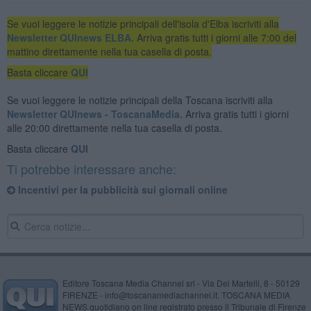
Se vuoi leggere le notizie principali dell'isola d'Elba iscriviti alla
Newsletter QUInews ELBA.
Arriva gratis tutti i giorni alle 7:00 del
mattino direttamente nella tua casella di posta.
Basta cliccare
QUI
Se vuoi leggere le notizie principali della Toscana iscriviti alla
Newsletter QUInews - ToscanaMedia.
Arriva gratis tutti i giorni
alle 20:00 direttamente nella tua casella di posta.
Basta cliccare
QUI
Ti potrebbe interessare anche:
Incentivi per la pubblicità sui giornali online
Editore Toscana Media Channel srl - Via Dei Martelli, 8 - 50129
FIRENZE - info@toscanamediachannel.it. TOSCANA MEDIA
NEWS quotidiano on line registrato presso il Tribunale di Firenze