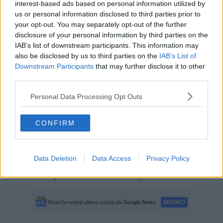
Media giorno utenti unici
62.771
interest-based ads based on personal information utilized by
us or personal information disclosed to third parties prior to
*dati Google Analytics
your opt-out. You may separately opt-out of the further
Social al 30 Novembre 2017: Like
Facebook 188.164
- Follower
disclosure of your personal information by third parties on the
Twitter 50.893
IAB’s list of downstream participants. This information may
also be disclosed by us to third parties on the
IAB’s List of
Tutti i quotidiani
QUInews
, sono rilevati da
AUDIWEB
,l’unico
Downstream Participants
that may further disclose it to other
organismo super partes in Italia che rileva e distribuisce al mercato,
third parties.
sotto l’egida di Agcom, i dati di audience di internet, offrendo
informazioni di carattere quantitativo e qualitativo sulla fruizione del
Personal Data Processing Opt Outs
mezzo. Dalle rilevazioni Audiweb, dal Giugno 2017,
QUInews
risulta la prima testata giornalistica nativa digitale della Toscana
dopo
Il Tirreno, La Repubblica (Firenze), La Nazione
e prima del
CONFIRM
Corriere della Sera (Firenze).
Se dovete pianificare una campagna pubblicitaria, promuovere i
vostri prodotti e servizi, comunicare con i cittadini in tutta la
Data Deletion
Data Access
Privacy Policy
Toscana,
QuiNews.net
, con oltre 300 notizie al giorno da tutti i
comuni della regione si conferma il mezzo giusto per voi.