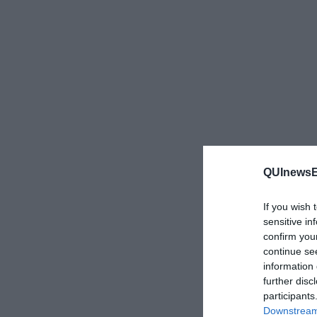
QUInewsEl
If you wish 
sensitive in
confirm you
continue se
information 
further disc
participants
Downstream 