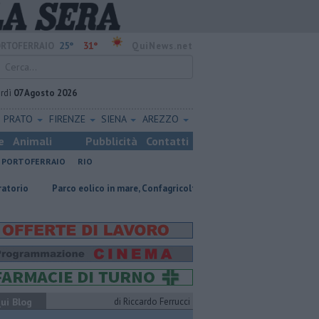
25°
31°
RTOFERRAIO
QuiNews.net
rdì
07 Agosto 2026
PRATO
FIRENZE
SIENA
AREZZO
e
Animali
Pubblicità
Contatti
PORTOFERRAIO
RIO
Parco eolico in mare, Confagricoltura contraria
Porti regionali, piano 
ui Blog
di Riccardo Ferrucci