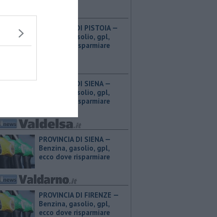
PROVINCIA DI PISTOIA — ​
Benzina, gasolio, gpl,
ecco dove risparmiare
PROVINCIA DI SIENA — ​
Benzina, gasolio, gpl,
ecco dove risparmiare
PROVINCIA DI SIENA — ​
Benzina, gasolio, gpl,
ecco dove risparmiare
PROVINCIA DI FIRENZE — ​
Benzina, gasolio, gpl,
ecco dove risparmiare