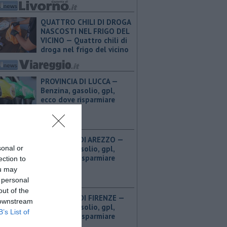
QUATTRO CHILI DI DROGA
NASCOSTI NEL FRIGO DEL
VICINO — Quattro chili di
droga nel frigo del vicino
PROVINCIA DI LUCCA — ​
Benzina, gasolio, gpl,
ecco dove risparmiare
PROVINCIA DI AREZZO — ​
Benzina, gasolio, gpl,
sonal or
ecco dove risparmiare
ection to
ou may
 personal
out of the
PROVINCIA DI FIRENZE — ​
 downstream
Benzina, gasolio, gpl,
B’s List of
ecco dove risparmiare