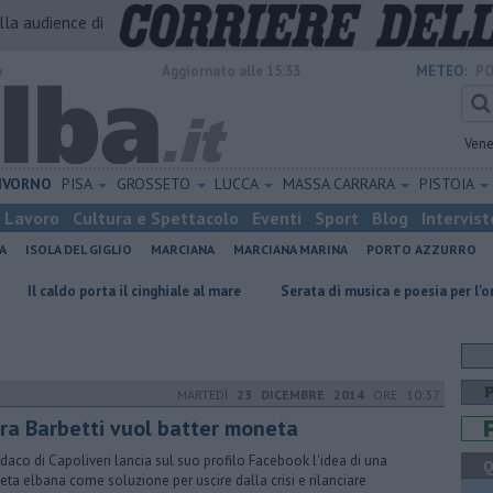
alla audience di
o
Aggiornato alle 15:33
METEO:
PO
Vene
IVORNO
PISA
GROSSETO
LUCCA
MASSA CARRARA
PISTOIA
Lavoro
Cultura e Spettacolo
Eventi
Sport
Blog
Intervist
A
ISOLA DEL GIGLIO
MARCIANA
MARCIANA MARINA
PORTO AZZURRO
 porta il cinghiale al mare
Serata di musica e poesia per l'oratorio
MARTEDÌ
23 DICEMBRE 2014
ORE 10:37
ora Barbetti vuol batter moneta
indaco di Capoliveri lancia sul suo profilo Facebook l'idea di una
Q
ta elbana come soluzione per uscire dalla crisi e rilanciare