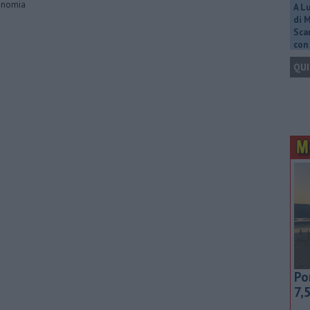
onomia
A L
di 
Scar
con 
QUI
Po
7,