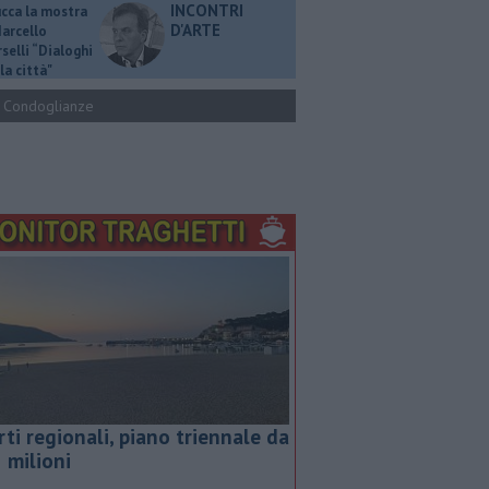
INCONTRI
ucca la mostra
D'ARTE
Marcello
selli “Dialoghi
la città"
Condoglianze
rti regionali, piano triennale da
5 milioni