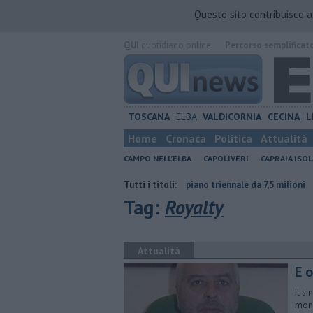
Questo sito contribuisce 
QUI
quotidiano online.
Percorso semplificat
TOSCANA
ELBA
VALDICORNIA
CECINA
L
Home
Cronaca
Politica
Attualità
CAMPO NELL'ELBA
CAPOLIVERI
CAPRAIA ISOL
ra contraria
Porti regionali, piano triennale da 7,5 milioni
Tutti i titoli:
Il caldo
Tag:
Royalty
Attualità
E 
Il s
mone