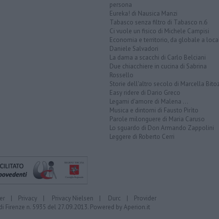
persona
Eureka! di Nausica Manzi
Tabasco senza filtro di Tabasco n.6
Ci vuole un fisico di Michele Campisi
Economia e territorio, da globale a loca
Daniele Salvadori
La dama a scacchi di Carlo Belciani
Due chiacchiere in cucina di Sabrina
Rossello
Storie dell'altro secolo di Marcella Bito
Easy ridere di Dario Greco
Legami d'amore di Malena ...
Musica e dintorni di Fausto Pirìto
Parole milonguere di Maria Caruso
Lo sguardo di Don Armando Zappolini
Leggere di Roberto Cerri
er
|
Privacy
|
Privacy Nielsen
|
Durc
|
Provider
di Firenze n. 5935 del 27.09.2013. Powered by
Aperion.it