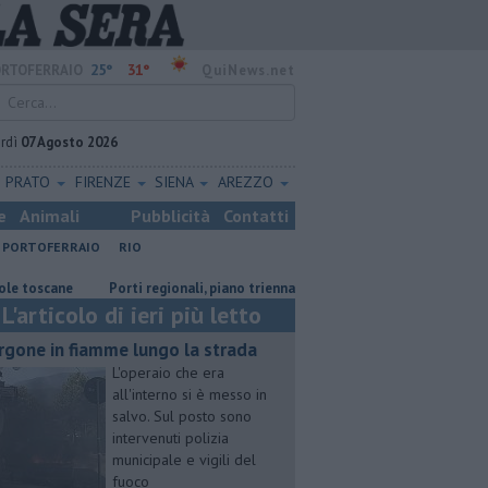
25°
31°
RTOFERRAIO
QuiNews.net
rdì
07 Agosto 2026
PRATO
FIRENZE
SIENA
AREZZO
e
Animali
Pubblicità
Contatti
PORTOFERRAIO
RIO
scane
Porti regionali, piano triennale da 7,5 milioni
Il caldo porta i
L'articolo di ieri più letto
rgone in fiamme lungo la strada
L'operaio che era
all'interno si è messo in
salvo. Sul posto sono
intervenuti polizia
municipale e vigili del
fuoco