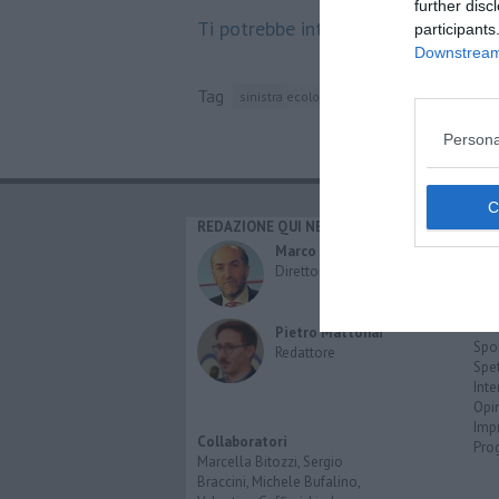
further disc
Ti potrebbe interessare anche:
participants
Downstream 
Tag
sinistra ecologia libertà
isola d'elba
cis
Persona
REDAZIONE QUI NEWS
CAT
Cro
Marco Migli
Poli
Direttore Responsabile
Attu
Eco
Cult
Pietro Mattonai
Spo
Redattore
Spet
Inte
Opi
Imp
Collaboratori
Pro
Marcella Bitozzi, Sergio
Braccini, Michele Bufalino,