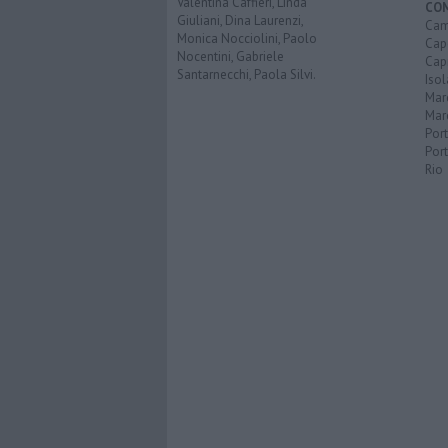
Valentina Caffieri, Linda
CO
Giuliani, Dina Laurenzi,
Cam
Monica Nocciolini, Paolo
Capo
Nocentini, Gabriele
Capr
Santarnecchi, Paola Silvi.
Isol
Mar
Mar
Por
Port
Rio