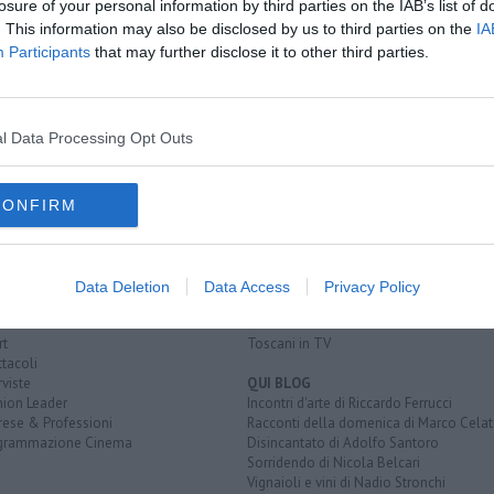
losure of your personal information by third parties on the IAB’s list of
. This information may also be disclosed by us to third parties on the
IA
Participants
that may further disclose it to other third parties.
sé
morale
djibril cissé
elba
l Data Processing Opt Outs
CONFIRM
EGORIE
RUBRICHE
naca
Le notizie di oggi
tica
Più Letti della settimana
alità
Più Letti del mese
Data Deletion
Data Access
Privacy Policy
nomia
Archivio Notizie
ura
Persone
rt
Toscani in TV
tacoli
rviste
QUI BLOG
nion Leader
Incontri d'arte di Riccardo Ferrucci
rese & Professioni
Racconti della domenica di Marco Celat
grammazione Cinema
Disincantato di Adolfo Santoro
Sorridendo di Nicola Belcari
Vignaioli e vini di Nadio Stronchi