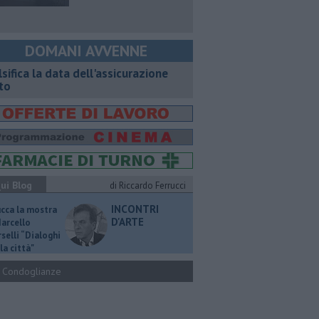
DOMANI AVVENNE
lsifica la data dell'assicurazione
to
ui Blog
di Riccardo Ferrucci
INCONTRI
ucca la mostra
D'ARTE
Marcello
selli “Dialoghi
la città"
Condoglianze