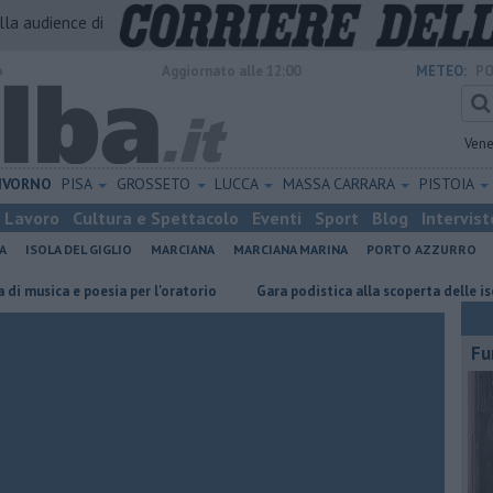
alla audience di
o
Aggiornato alle 12:00
METEO:
PO
Vene
IVORNO
PISA
GROSSETO
LUCCA
MASSA CARRARA
PISTOIA
Lavoro
Cultura e Spettacolo
Eventi
Sport
Blog
Intervist
A
ISOLA DEL GIGLIO
MARCIANA
MARCIANA MARINA
PORTO AZZURRO
ica e poesia per l'oratorio
Gara podistica alla scoperta delle isole to
Fu