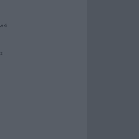
le di
zzi