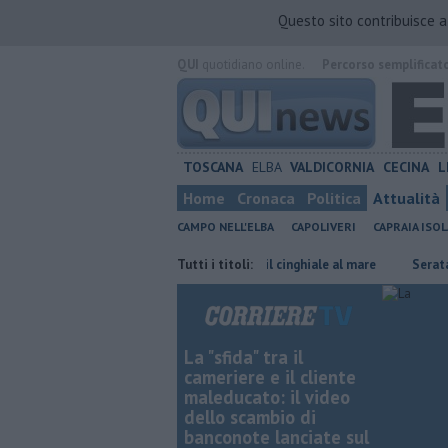
Questo sito contribuisce 
QUI
quotidiano online.
Percorso semplificat
TOSCANA
ELBA
VALDICORNIA
CECINA
L
Home
Cronaca
Politica
Attualità
CAMPO NELL'ELBA
CAPOLIVERI
CAPRAIA ISOL
nale da 7,5 milioni
Il caldo porta il cinghiale al mare
Tutti i titoli:
Serata di mus
La "sfida" tra il
cameriere e il cliente
maleducato: il video
dello scambio di
banconote lanciate sul