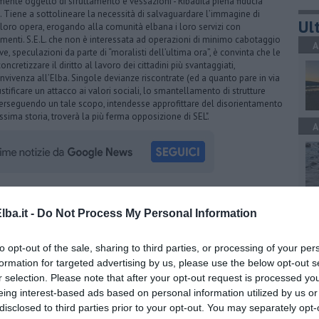
tamente oggetto di sfruttamento e vessazioni - Ribadita piena fiducia
a. Tiene a sottolineare la necessità di salvaguardare l’immagine di
Ult
a loro opera, erogando alla comunità elbana i loro servizi con
menti. S.E.L. che non è interessata ad operazioni di minimo cabotaggio
A
ive, speculazioni da parte di “moralisti dell’ultima ora”, è convinta che le
retizzare il diritto al lavoro dei cittadini più svantaggiati,
nvivenza all’Elba. Singole devianze riscontrate (ed a quanto pare in via
ficare un attacco ai valori sociali, lo smantellamento di strutture
, perseguendo un tale scopo, intendesse approfittare del disorientamento
sima storia, troverà la più ferma opposizione di SEL".
A
A
la d'Elba iscriviti alla
Newsletter QUInews ELBA.
Arriva
ba.it -
Do Not Process My Personal Information
ettamente nella tua casella di posta.
to opt-out of the sale, sharing to third parties, or processing of your per
formation for targeted advertising by us, please use the below opt-out s
oscana iscriviti alla
Newsletter QUInews - ToscanaMedia.
r selection. Please note that after your opt-out request is processed y
amente nella tua casella di posta.
S
eing interest-based ads based on personal information utilized by us or
disclosed to third parties prior to your opt-out. You may separately opt-