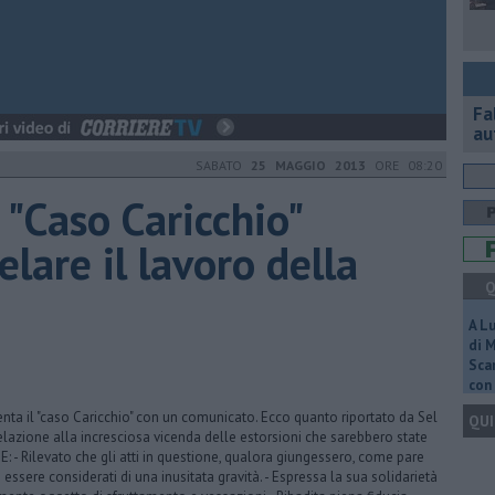
Fa
au
SABATO
25 MAGGIO 2013
ORE 08:20
 "Caso Caricchio"
lare il lavoro della
Q
A L
di 
Scar
con 
nta il "caso Caricchio" con un comunicato. Ecco quanto riportato da Sel
QUI
 relazione alla incresciosa vicenda delle estorsioni che sarebbero state
: - Rilevato che gli atti in questione, qualora giungessero, come pare
 essere considerati di una inusitata gravità. - Espressa la sua solidarietà