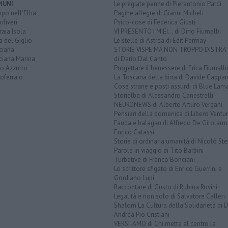
MUNI
Le pregiate penne di Pierantonio Pardi
po nell'Elba
Pagine allegre di Gianni Micheli
liveri
Psico-cose di Federica Giusti
aia Isola
VI PRESENTO I MIEI... di Dino Fiumalbi
a del Giglio
Le stelle di Astrea di Edit Permay
ciana
STORIE VISPE MA NON TROPPO DISTR
ciana Marina
di Dario Dal Canto
to Azzurro
Progettare il benessere di Erica Fiumalbi
oferraio
La Toscana della birra di Davide Cappan
Cose strane e posti assurdi di Blue Lam
Storielba di Alessandro Canestrelli
NEURONEWS di Alberto Arturo Vergani
Pensieri della domenica di Libero Ventur
Fauda e balagan di Alfredo De Girolam
Enrico Catassi
Storie di ordinaria umanità di Nicolò Ste
Parole in viaggio di Tito Barbini
Turbative di Franco Bonciani
Lo scrittore sfigato di Enrico Guerrini e
Gordiano Lupi
Raccontare di Gusto di Rubina Rovini
Legalità e non solo di Salvatore Calleri
Shalom La Cultura della Solidarietà di 
Andrea Pio Cristiani
VERSI-AMO di Chi mette al centro la