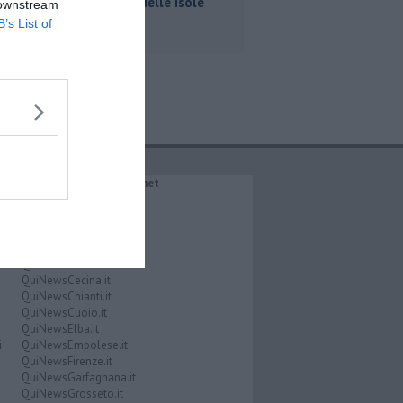
scoperta delle isole
 downstream
toscane
B’s List of
IL NETWORK QuiNews.net
QuiNewsAbetone.it
QuiNewsAmiata.it
QuiNewsAnimali.it
QuiNewsArezzo.it
QuiNewsCasentino.it
QuiNewsCecina.it
QuiNewsChianti.it
QuiNewsCuoio.it
QuiNewsElba.it
i
QuiNewsEmpolese.it
QuiNewsFirenze.it
QuiNewsGarfagnana.it
QuiNewsGrosseto.it