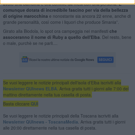
avuto una bambina e ora convive da mesi con una persona.
E'
comunque dotata di incredibile fascino per via della bellezza
di origine marocchina
e nonostante sia ancora 22 enne, anche di
grande personalità, così come i liquori che produce Smania”.
Girato alla Biodola, lo spot ora campeggia nei manifesti
che
assoceranno il nome di Ruby a quello dell'Elba
. Del resto, bene
o male, purchè se ne parli....
Se vuoi leggere le notizie principali dell'isola d'Elba iscriviti alla
Newsletter QUInews ELBA.
Arriva gratis tutti i giorni alle 7:00 del
mattino direttamente nella tua casella di posta.
Basta cliccare
QUI
Se vuoi leggere le notizie principali della Toscana iscriviti alla
Newsletter QUInews - ToscanaMedia.
Arriva gratis tutti i giorni
alle 20:00 direttamente nella tua casella di posta.