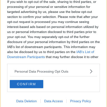
If you wish to opt-out of the sale, sharing to third parties, or
giudiziari, della storia italiana,
arrivando a far votare dal
processing of your personal or sensitive information for
Parlamento (sic!) la sua presunta parentela con il fu Mubarak
e travolgendo l'allora premier ed ex cavaliere Silvio Berlusconi.
targeted advertising by us, please use the below opt-out
section to confirm your selection. Please note that after your
opt-out request is processed you may continue seeing
interest-based ads based on personal information utilized by
us or personal information disclosed to third parties prior to
A scegliere Ruby (così ormai tutti chiamano Karima nel mondo
your opt-out. You may separately opt-out of the further
dello spettacolo , di cui ormai più o meno impropriamente fa parte)
disclosure of your personal information by third parties on the
è stato Paolo de Ferrari: “
Abbiamo scelto lei in quanto
IAB’s list of downstream participants. This information may
personaggio noto alle cronache italiane (giudiziarie più che
also be disclosed by us to third parties on the
IAB’s List of
altro,
il processo Ruby-Ter è ancora in corso, ndr) ma anche
Downstream Participants
that may further disclose it to other
straniere.
third parties.
L'abbiamo incontrata a Genova e dopo aver fatto due chiacchiere
abbiamo capito che era disponibile a fare alcuni scatti pubblicitari
Personal Data Processing Opt Outs
purchè non avessero niente a che vedere con il suo passato
scomodo. Parlandoci, abbiamo avuto la sensazione che di fronte
si
aveva una giovane e bella donna
che si era trovata in una
CONFIRM
situazione molto più grande di lei e di cui nemmeno si capacitava.
A testimonianza di questo è il suo atteggiamento schivo che ha
tenuto dopo le vicende che l'hanno resa nota: avrebbe potuto
Data Deletion
Data Access
Privacy Policy
utilizzare la notorietà per alimentare scandali, mentre invece ha