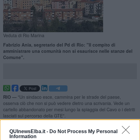
Veduta di Rio Marina
Fabrizio Ania, segretario del Pd di Rio: "Il compito di
amministrare una comunità non si esaurisce nelle stanze del
Comune".
RIO —
"Un sindaco esce, cammina per le strade del paese,
osserva ciò che non si può vedere dietro una scrivania. Vede un
cartello abbandonato per mesi lungo la spiaggia del Cavo o i detriti
lasciati sul percorso della GTE".
Si apre così una nota di
Fabrizio Ania, segretario del Pd di Rio.
QUInewsElba.it -
Do Not Process My Personal
Information