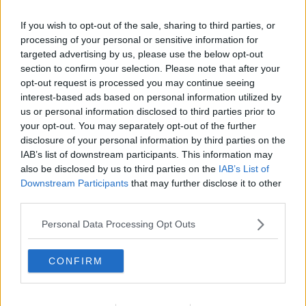
If you wish to opt-out of the sale, sharing to third parties, or
"Si indigna, prende il telefono, chiama gli uffici e chiede che le cose
processing of your personal or sensitive information for
vengano sistemate. - prosegue Ania - Si ferma a parlare con le
targeted advertising by us, please use the below opt-out
persone e apprende ciò che nessuna delibera, nessun
section to confirm your selection. Please note that after your
regolamento e nessun ufficio possono raccontare:
i bisogni delle
persone.
Un sindaco parla più della sua gente che di sé stesso.
opt-out request is processed you may continue seeing
Ama il "noi" più dell'"io".
interest-based ads based on personal information utilized by
Sa ascoltare le critiche e non considera nemico chi la pensa
us or personal information disclosed to third parties prior to
diversamente. Allarga gli spazi della partecipazione democratica e
your opt-out. You may separately opt-out of the further
non ne restringe l'accesso. Difende il diritto di tutti a usufruire dei
disclosure of your personal information by third parties on the
beni comuni, a partire dal pieno accesso alle spiagge pubbliche".
IAB’s list of downstream participants. This information may
also be disclosed by us to third parties on the
IAB’s List of
"Nella sua ultima intervista, Marco Corsini accenna alla
Downstream Participants
that may further disclose it to other
riqualificazione del borgo di Rio nell'Elba. - aggiunge Ania - Ma Rio
third parties.
nell'Elba merita una riflessione più ampia e di discutere del proprio
futuro. Dei servizi che mancano e delle difficoltà di una popolazione
Personal Data Processing Opt Outs
che invecchia. Delle condizioni per permettere ai giovani di
restare. Delle attività economiche che resistono e della qualità della
vita di chi abita il paese tutto l'anno.
Merita una vera idea di
CONFIRM
rigenerazione urbana:
un progetto costruito insieme alla comunità
e non limitato ai soli interventi di arredo urbano o alla sistemazione
degli spazi pubblici. Nella stessa intervista il Sindaco ha parlato di