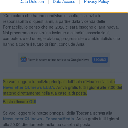
una possibile candidatura per un nuovo mandato, spiegando che la
Data Deletion
Data Access
Privacy Policy
valuterà insieme ai suoi".
"Con coloro che hanno condiviso le scelte, i silenzi e le
responsabilità di questi anni, a partire dalla vicenda delle
Fornacelle. Io penso che nel 2028 ci sarà bisogno di aria nuova.
Noi proveremo a costruirla insieme a cittadini, associazioni,
competenze ed energie civiche, progressiste e ambientaliste che
hanno a cuore il futuro di Rio", conclude Ania.
Se vuoi leggere le notizie principali dell'isola d'Elba iscriviti alla
Newsletter QUInews ELBA.
Arriva gratis tutti i giorni alle 7:00 del
mattino direttamente nella tua casella di posta.
Basta cliccare
QUI
Se vuoi leggere le notizie principali della Toscana iscriviti alla
Newsletter QUInews - ToscanaMedia.
Arriva gratis tutti i giorni
alle 20:00 direttamente nella tua casella di posta.