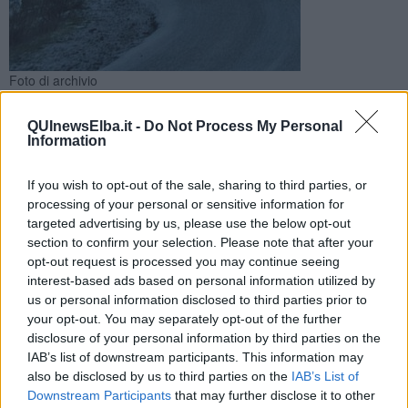
Foto di archivio
La Protezione civile regionale ha diramato una nuova allerta di
codice giallo.
QUInewsElba.it -
Do Not Process My Personal
Information
If you wish to opt-out of the sale, sharing to third parties, or
processing of your personal or sensitive information for
targeted advertising by us, please use the below opt-out
PROVINCE DI LIVORNO E PISA —
Temperature minime in
section to confirm your selection. Please note that after your
ulteriore calo con gelate diffuse a tutte le quote.
opt-out request is processed you may continue seeing
interest-based ads based on personal information utilized by
Per questo la Sala operativa della Protezione civile regionale ha
us or personal information disclosed to third parties prior to
esteso l’allerta gialla per ghiaccio in tutta la Toscana fino alle 12 di
your opt-out. You may separately opt-out of the further
domani, giovedì 8 Gennaio.
disclosure of your personal information by third parties on the
IAB’s list of downstream participants. This information may
also be disclosed by us to third parties on the
IAB’s List of
Downstream Participants
that may further disclose it to other
Ricordiamo che la neve ha imbiancato molte zone della Toscana,