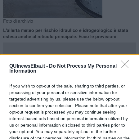
Foto di archivio
L'allerta meteo per rischio idraulico e idrogeologico è stata
estesa anche al reticolo principale. Ecco le previsioni
QUInewsElba.it -
Do Not Process My Personal
Information
PROVINCE DI LIVORNO E PISA —
È stata prorogata all’intera
giornata di domani, martedì 15 Aprile, l’allerta gialla per rischio
If you wish to opt-out of the sale, sharing to third parties, or
idrogeologico e idraulico del reticolo minore emessa ieri dalla Sala
processing of your personal or sensitive information for
operativa unificata della Protezione civile toscana e già in corso per
targeted advertising by us, please use the below opt-out
le 24 ore di oggi.
section to confirm your selection. Please note that after your
L’allerta gialla è estesa inoltre al rischio idraulico del reticolo
opt-out request is processed you may continue seeing
principale, con validità dalle ore 12 fino alla mezzanotte di martedì
interest-based ads based on personal information utilized by
15 Aprile.
us or personal information disclosed to third parties prior to
your opt-out. You may separately opt-out of the further
disclosure of your personal information by third parties on the