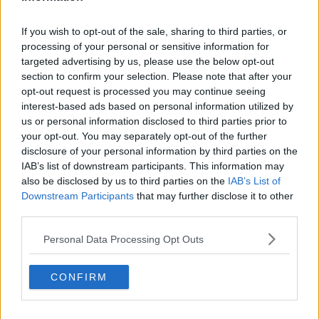
quando cioè era iniziata la battaglia per tenere aperta la sezione
distaccata di Portoferraio del tribunale livornese.
If you wish to opt-out of the sale, sharing to third parties, or
processing of your personal or sensitive information for
targeted advertising by us, please use the below opt-out
section to confirm your selection. Please note that after your
L'emendamento presentato dal gruppo PD alla Camera si inserisce
opt-out request is processed you may continue seeing
nel processo di conversione in legge del decreto
interest-based ads based on personal information utilized by
Milleproroghe
varato dal Governo e concede altri tre anni di vita al
us or personal information disclosed to third parties prior to
tribunale elbano.
your opt-out. You may separately opt-out of the further
disclosure of your personal information by third parties on the
Immediato il commento del segretario del circolo di PD di
Portoferraio,
Paolo Andreoli
: "Dobbiamo ringraziare molto
IAB’s list of downstream participants. This information may
l'onorevole Velo e il ministro Orlando per l'impegno che hanno
also be disclosed by us to third parties on the
IAB’s List of
messo per la nostra isola. Sono contento e
orgoglioso di fare
Downstream Participants
that may further disclose it to other
parte di un partito che realizza quanto promesso
e che produce
third parties.
risultati concreti per il territorio, quella di oggi è una bellissima
notizia".
Personal Data Processing Opt Outs
Ovviamente soddisfatto il presidente dell'associazione forense
elbana,
Paolo Di Turzi
. "E' una splendida notizia - afferma - questo
CONFIRM
ci darà altri tre anni per lavorare alla definitiva stabilizzazione". Una
boccata d'ossigeno ma la battaglia non si ferma: "Noi
continueremo a lottare perchè l'Elba possa avere il suo