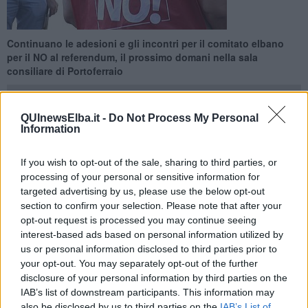
Continuano le adesioni e gli incontri per il comitato elbano
per il NO al referendum, il prossimo domani nella sala
consiliare di Portoferraio
QUInewsElba.it -
Do Not Process My Personal
Information
PORTOFERRAIO —
Il comitato elbano per il NO alla riforma
If you wish to opt-out of the sale, sharing to third parties, or
costituzionale si riunisce
martedì 11 ottobre alle ore 17,30 nella
processing of your personal or sensitive information for
sala del consiglio comunale del municipio di Portoferraio
per
targeted advertising by us, please use the below opt-out
concordare i prossimi incontri e per illustrare le ragioni per
section to confirm your selection. Please note that after your
scegliere il NO al referendum che si terrà in dicembre.
opt-out request is processed you may continue seeing
Il portavoce
Valberto Miliani,
la tesoriera
Luciana Gelli
,
interest-based ads based on personal information utilized by
Francesca Magnanini
addetta alla comunicazione e
Giovanni
us or personal information disclosed to third parties prior to
Carfagna
in rappresentanza dell’Associazione Nazionale Lavoratori
your opt-out. You may separately opt-out of the further
Stagionali accoglieranno i nuovi membri:
Claudia Montagnani,
disclosure of your personal information by third parties on the
Linda Del Bono, Giuseppe Garbetta, Romano Figaia, Ilaria
IAB’s list of downstream participants. This information may
Pintore, Franco Casu, Carlo Pierini, Noemi Alessi, Umberto
also be disclosed by us to third parties on the
IAB’s List of